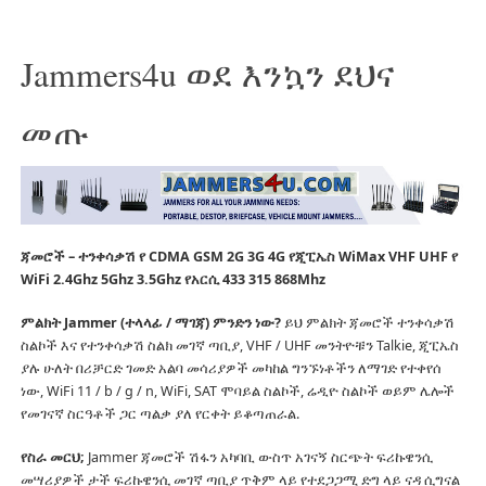
Jammers4u ወደ እንኳን ደህና
መጡ
ጃመሮች – ተንቀሳቃሽ የ CDMA GSM 2G 3G 4G የጂፒኤስ WiMax VHF UHF የ
WiFi 2.4Ghz 5Ghz 3.5Ghz የአርሲ 433 315 868Mhz
ምልክት Jammer (ተላላፊ / ማገጃ) ምንድን ነው?
ይህ ምልክት ጃመሮች ተንቀሳቃሽ
ስልኮች እና የተንቀሳቃሽ ስልክ መገኛ ጣቢያ, VHF / UHF መንትዮቹን Talkie, ጂፒኤስ
ያሉ ሁለት በሪቻርድ ገመድ አልባ መሳሪያዎች መካከል ግንኙነቶችን ለማገድ የተቀየሰ
ነው, WiFi 11 / b / g / n, WiFi, SAT ሞባይል ስልኮች, ሬዲዮ ስልኮች ወይም ሌሎች
የመገናኛ ስርዓቶች ጋር ጣልቃ ያለ የርቀት ይቆጣጠራል.
የስራ መርህ;
Jammer ጃመሮች ሽፋን አካባቢ ውስጥ አገናኝ ስርጭት ፍሪኩዌንሲ
መሣሪያዎች ታች ፍሪኩዌንሲ መገኛ ጣቢያ ጥቅም ላይ የተደጋጋሚ ድግ ላይ ናዳ ሲግናል