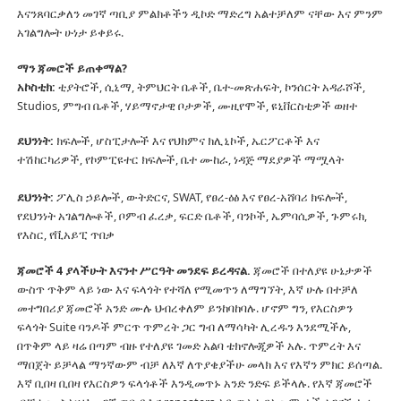
እናንጸባርቃለን መገኛ ጣቢያ ምልክቶችን ዲኮድ ማድረግ አልተቻለም ናቸው እና ምንም
አገልግሎት ሁነታ ይቀይሩ.
ማን ጃመሮች ይጠቀማል?
አኮስቲክ:
ቲያትሮች, ሲኒማ, ትምህርት ቤቶች, ቤተ-መጽሐፍት, ኮንሰርት አዳራሾች,
Studios, ምግብ ቤቶች, ሃይማኖታዊ ቦታዎች, ሙዚየሞች, ዩኒቨርስቲዎች ወዘተ
ደህንነት:
ክፍሎች, ሆስፒታሎች እና የህክምና ክሊኒኮች, ኤርፖርቶች እና
ተሽከርካሪዎች, የኮምፒዩተር ክፍሎች, ቤተ ሙከራ, ነዳጅ ማደያዎች ማሟላት
ደህንነት:
ፖሊስ ኃይሎች, ውትድርና, SWAT, የፀረ-ዕፅ እና የፀረ-አሸባሪ ክፍሎች,
የደህንነት አገልግሎቶች, ቦምብ ፈረቃ, ፍርድ ቤቶች, ባንኮች, ኤምባሲዎች, ጉምሩክ,
የእስር, የቪአይፒ ጥበቃ
ጃመሮች 4 ያላችሁት እናንተ ሥርዓት መንደፍ ይረዳናል.
ጃመሮች በተለያዩ ሁኔታዎች
ውስጥ ጥቅም ላይ ነው እና ፍላጎት የተሻለ የሚመጥን ለማግኘት, እኛ ሁሉ በተቻለ
መተግበሪያ ጃመሮች አንድ ሙሉ ህብረቀለም ይንከባከባሉ.
ሆኖም ግን, የእርስዎን
ፍላጎት Suite ባንዶች ምርጥ ጥምረት ጋር ግብ ለማሳካት ሊረዱን እንደሚችሉ,
በጥቅም ላይ ዛሬ በጣም ብዙ የተለያዩ ገመድ አልባ ቴክኖሎጂዎች አሉ.
ጥምረት እና
ማበጀት ይቻላል ማንኛውም ብቻ ለእኛ ለጥያቄያችሁ መላክ እና የእኛን ምክር ይሰጣል.
እኛ ቢበዛ ቢበዛ የእርስዎን ፍላጎቶች እንዲመጥኑ አንድ ንድፍ ይችላሉ.
የእኛ ጃመሮች