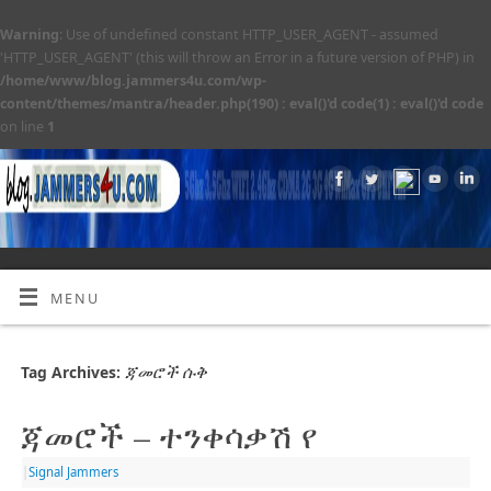
Warning
: Use of undefined constant HTTP_USER_AGENT - assumed
'HTTP_USER_AGENT' (this will throw an Error in a future version of PHP) in
/home/www/blog.jammers4u.com/wp-
content/themes/mantra/header.php(190) : eval()'d code(1) : eval()'d code
on line
1
MENU
ጃመሮች ሱቅ
Tag Archives:
ጃመሮች – ተንቀሳቃሽ የ
|
Signal Jammers