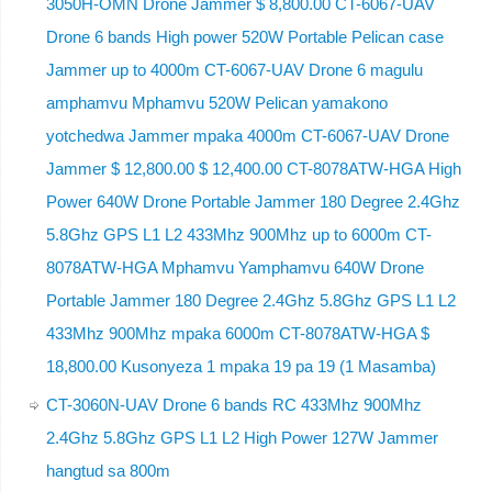
3050H-OMN Drone Jammer $ 8,800.00 CT-6067-UAV
Drone 6 bands High power 520W Portable Pelican case
Jammer up to 4000m CT-6067-UAV Drone 6 magulu
amphamvu Mphamvu 520W Pelican yamakono
yotchedwa Jammer mpaka 4000m CT-6067-UAV Drone
Jammer $ 12,800.00 $ 12,400.00 CT-8078ATW-HGA High
Power 640W Drone Portable Jammer 180 Degree 2.4Ghz
5.8Ghz GPS L1 L2 433Mhz 900Mhz up to 6000m CT-
8078ATW-HGA Mphamvu Yamphamvu 640W Drone
Portable Jammer 180 Degree 2.4Ghz 5.8Ghz GPS L1 L2
433Mhz 900Mhz mpaka 6000m CT-8078ATW-HGA $
18,800.00 Kusonyeza 1 mpaka 19 pa 19 (1 Masamba)
CT-3060N-UAV Drone 6 bands RC 433Mhz 900Mhz
2.4Ghz 5.8Ghz GPS L1 L2 High Power 127W Jammer
hangtud sa 800m