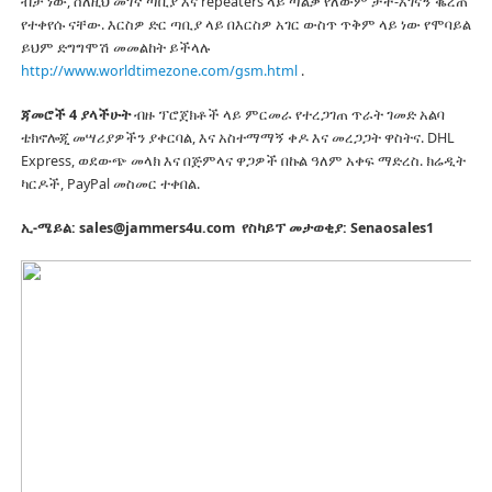
ብቻ ነው, ስለዚህ መገኛ ጣቢያ እና repeaters ላይ ጣልቃ የለውም ታች-አገናኝ ቈረጠ
የተቀየሱ ናቸው.
እርስዎ ድር ጣቢያ ላይ በእርስዎ አገር ውስጥ ጥቅም ላይ ነው የሞባይል
ይህም ድግግሞሽ መመልከት ይችላሉ
http://www.worldtimezone.com/gsm.html
.
ጃመሮች 4 ያላችሁት
ብዙ ፕሮጀክቶች ላይ ምርመራ የተረጋገጠ ጥራት ገመድ አልባ
ቴክኖሎጂ መሣሪያዎችን ያቀርባል, እና አስተማማኝ ቀዶ እና መረጋጋት ዋስትና.
DHL
Express, ወደውጭ መላክ እና በጅምላና ዋጋዎች በኩል ዓለም አቀፍ ማድረስ.
ክሬዲት
ካርዶች, PayPal መስመር ተቀበል.
ኢ-ሜይል: sales@jammers4u.com
የስካይፕ መታወቂያ: Senaosales1