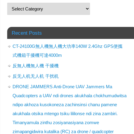
Recent Posts
CT-24100G無人機無人機大功率140W 2.4Ghz GPS便攜
式機箱干擾機可達4000m
反無人機無人機 干擾機
反无人机无人机 干扰机
DRONE JAMMERS Anti-Drone UAV Jammers Ma
Quadcopters a UAV ndi drones akukhala chokhumudwitsa
ndipo akhoza kusokoneza zachinsinsi chanu pamene
akukhala otsika mtengo tsiku lililonse ndi zina zambiri.
Timanyamula zinthu zosiyanasiyana zomwe
zimapangidwira kutalika (RC) za drone / quadcopter