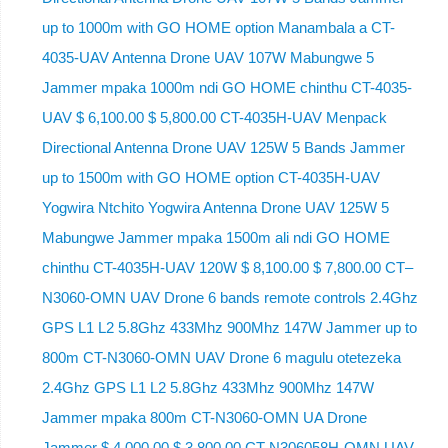
up to 1000m with GO HOME option Manambala a CT-
4035-UAV Antenna Drone UAV 107W Mabungwe 5
Jammer mpaka 1000m ndi GO HOME chinthu CT-4035-
UAV $ 6,100.00 $ 5,800.00 CT-4035H-UAV Menpack
Directional Antenna Drone UAV 125W 5 Bands Jammer
up to 1500m with GO HOME option CT-4035H-UAV
Yogwira Ntchito Yogwira Antenna Drone UAV 125W 5
Mabungwe Jammer mpaka 1500m ali ndi GO HOME
chinthu CT-4035H-UAV 120W $ 8,100.00 $ 7,800.00 CT–
N3060-OMN UAV Drone 6 bands remote controls 2.4Ghz
GPS L1 L2 5.8Ghz 433Mhz 900Mhz 147W Jammer up to
800m CT-N3060-OMN UAV Drone 6 magulu otetezeka
2.4Ghz GPS L1 L2 5.8Ghz 433Mhz 900Mhz 147W
Jammer mpaka 800m CT-N3060-OMN UA Drone
Jammer $ 4,000.00 $ 3,800.00 CT-N306058H-OMN UAV