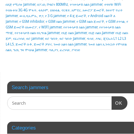
በእጅ የሚያዙ Jammer
,
በፓሪስ
,
ቮዳፎን 800Mhz
,
ተንቀሳቃሽ ስልክ jammer
,
ተጓጓዥ WiFi
የብሉቱዝ 3G 4G ሞፋት
,
ቴሌኮም
,
ኔክስቴል
,
ኖርዌይ
,
አምፔር
,
አውሮፓ ጃመሮች
,
ከፍተኛ ጥራት
Jammer
,
ወ-ሲዲኤምኤ
,
ዋጋ
,
የ 3 G jammer
,
የ 4 ጂ ጃመሮች
,
የ Android ስልኮች ለ
Jammer
,
የ GSM inhibidor
,
የ GSM ስልክ Jammer
,
የ GSM ስልክ ጃመሮች
,
የ GSM ይጥሳል
,
የ
GSM ጃመሮች በአውሮፓ
,
የ WIFI jammer
,
የተንቀሳቃሽ ስልክ jammer
,
የተንቀሳቃሽ ስልክ
ማገጃ
,
የተንቀሳቃሽ ስልክ የሲግናል Jammer
,
የእጅ ስልክ Jammer
,
የእጅ ስልክ Jammer የእጅ ስልክ
ጃም
,
የፈረንሳይ
,
ዩሮ jammer
,
ዩሮ ዓይነት
,
ዩሮ ዓይነት Jammer
,
ዱባይ
,
ዶላር
,
ጂፒኤስ L1 L2 L3
L4 L5
,
ጃመሮች ሱቅ
,
ጃመሮች ቻይና
,
ገመድ አልባ ስልክ jammer
,
ገመድ አልባ ኢንተርኔት የሞባይል
ስልክ
,
ግሪክ
,
ግዛ ሞባይል Jammer
,
ጣሊያን
,
ፈረንሳይ
,
ፖላንድ
Search jammers
OK
Categories