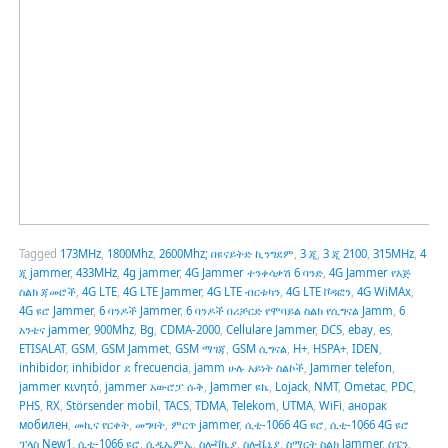
Tagged
173MHz
,
1800Mhz
,
2600Mhz; በዩናይትድ ኪንግደም
,
3 ጂ
,
3 ጂ 2100
,
315MHz
,
4
ጂ jammer
,
433MHz
,
4g jammer
,
4G Jammer ተንቀሳቃሽ 6 ባንድ
,
4G Jammer የእጅ
ስልክ ጃመሮች
,
4G LTE
,
4G LTE Jammer
,
4G LTE ብርቱካን
,
4G LTE ቮዳፎን
,
4G WiMAx
,
4G ዩሮ Jammer
,
6 ባንዶች Jammer
,
6 ባንዶች በሪቻርድ የሞባይል ስልክ የሲግናል Jamm
,
6
አንቴና jammer
,
900Mhz
,
Bg
,
CDMA-2000
,
Cellulare Jammer
,
DCS
,
ebay
,
es
,
ETISALAT
,
GSM
,
GSM Jammet
,
GSM ማገጃ
,
GSM ሲግናል
,
H+
,
HSPA+
,
IDEN
,
inhibidor
,
inhibidor ደ frecuencia
,
jamm ሁሉ አይነት ስልኮች
,
Jammer telefon
,
jammer κινητό
,
jammer አውሮፓ ሱቅ
,
Jammer ዩኬ
,
Lojack
,
NMT
,
Ometac
,
PDC
,
PHS
,
RX
,
Störsender mobil
,
TACS
,
TDMA
,
Telekom
,
UTMA
,
WiFi
,
анорак
мобилен
,
መኪና የርቀት
,
መግዛት
,
ምርጥ jammer
,
ሲቲ-1066 4G ዩሮ
,
ሲቲ-1066 4G ዩሮ
ፕላስ New1
,
ሲቲ-1066 ዩሮ
,
ሲዲኤምኤ
,
ስሎቫኪያ
,
ስሎቬኒያ
,
ስማርት ስልክ Jammer
,
ስፔን
,