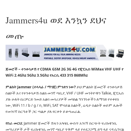
Jammers4u ወደ እንኳን ደህና
መጡ
ጃመሮች – ተንቀሳቃሽ የ CDMA GSM 2G 3G 4G የጂፒኤስ WiMax VHF UHF የ
WiFi 2.4Ghz 5Ghz 3.5Ghz የአርሲ 433 315 868Mhz
ምልክት Jammer (ተላላፊ / ማገጃ) ምንድን ነው?
ይህ ምልክት ጃመሮች ተንቀሳቃሽ
ስልኮች እና የተንቀሳቃሽ ስልክ መገኛ ጣቢያ, VHF / UHF መንትዮቹን Talkie, ጂፒኤስ
ያሉ ሁለት በሪቻርድ ገመድ አልባ መሳሪያዎች መካከል ግንኙነቶችን ለማገድ የተቀየሰ
ነው, WiFi 11 / b / g / n, WiFi, SAT ሞባይል ስልኮች, ሬዲዮ ስልኮች ወይም ሌሎች
የመገናኛ ስርዓቶች ጋር ጣልቃ ያለ የርቀት ይቆጣጠራል.
የስራ መርህ;
Jammer ጃመሮች ሽፋን አካባቢ ውስጥ አገናኝ ስርጭት ፍሪኩዌንሲ
መሣሪያዎች ታች ፍሪኩዌንሲ መገኛ ጣቢያ ጥቅም ላይ የተደጋጋሚ ድግ ላይ ናዳ ሲግናል