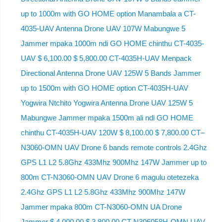
up to 1000m with GO HOME option Manambala a CT-
4035-UAV Antenna Drone UAV 107W Mabungwe 5
Jammer mpaka 1000m ndi GO HOME chinthu CT-4035-
UAV $ 6,100.00 $ 5,800.00 CT-4035H-UAV Menpack
Directional Antenna Drone UAV 125W 5 Bands Jammer
up to 1500m with GO HOME option CT-4035H-UAV
Yogwira Ntchito Yogwira Antenna Drone UAV 125W 5
Mabungwe Jammer mpaka 1500m ali ndi GO HOME
chinthu CT-4035H-UAV 120W $ 8,100.00 $ 7,800.00 CT–
N3060-OMN UAV Drone 6 bands remote controls 2.4Ghz
GPS L1 L2 5.8Ghz 433Mhz 900Mhz 147W Jammer up to
800m CT-N3060-OMN UAV Drone 6 magulu otetezeka
2.4Ghz GPS L1 L2 5.8Ghz 433Mhz 900Mhz 147W
Jammer mpaka 800m CT-N3060-OMN UA Drone
Jammer $ 4,000.00 $ 3,800.00 CT-N306058H-OMN UAV