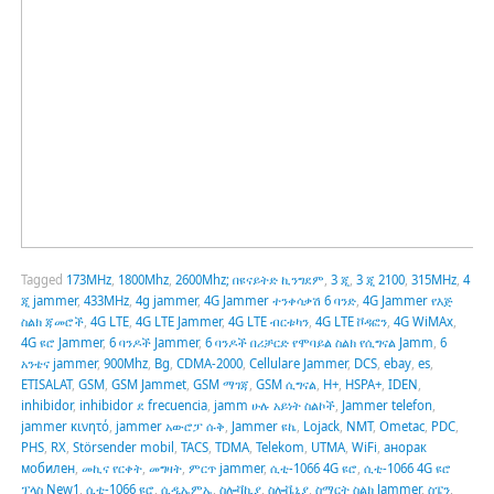
Tagged
173MHz
,
1800Mhz
,
2600Mhz; በዩናይትድ ኪንግደም
,
3 ጂ
,
3 ጂ 2100
,
315MHz
,
4
ጂ jammer
,
433MHz
,
4g jammer
,
4G Jammer ተንቀሳቃሽ 6 ባንድ
,
4G Jammer የእጅ
ስልክ ጃመሮች
,
4G LTE
,
4G LTE Jammer
,
4G LTE ብርቱካን
,
4G LTE ቮዳፎን
,
4G WiMAx
,
4G ዩሮ Jammer
,
6 ባንዶች Jammer
,
6 ባንዶች በሪቻርድ የሞባይል ስልክ የሲግናል Jamm
,
6
አንቴና jammer
,
900Mhz
,
Bg
,
CDMA-2000
,
Cellulare Jammer
,
DCS
,
ebay
,
es
,
ETISALAT
,
GSM
,
GSM Jammet
,
GSM ማገጃ
,
GSM ሲግናል
,
H+
,
HSPA+
,
IDEN
,
inhibidor
,
inhibidor ደ frecuencia
,
jamm ሁሉ አይነት ስልኮች
,
Jammer telefon
,
jammer κινητό
,
jammer አውሮፓ ሱቅ
,
Jammer ዩኬ
,
Lojack
,
NMT
,
Ometac
,
PDC
,
PHS
,
RX
,
Störsender mobil
,
TACS
,
TDMA
,
Telekom
,
UTMA
,
WiFi
,
анорак
мобилен
,
መኪና የርቀት
,
መግዛት
,
ምርጥ jammer
,
ሲቲ-1066 4G ዩሮ
,
ሲቲ-1066 4G ዩሮ
ፕላስ New1
,
ሲቲ-1066 ዩሮ
,
ሲዲኤምኤ
,
ስሎቫኪያ
,
ስሎቬኒያ
,
ስማርት ስልክ Jammer
,
ስፔን
,