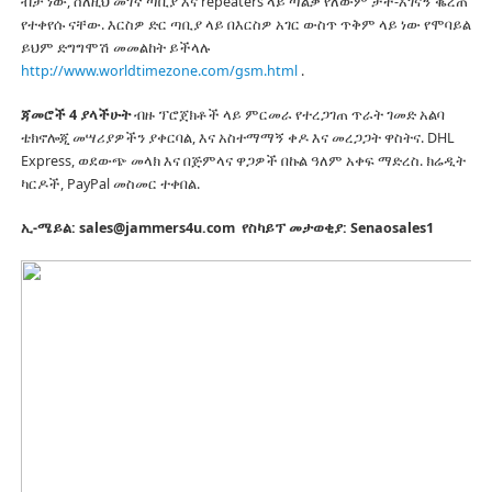
ብቻ ነው, ስለዚህ መገኛ ጣቢያ እና repeaters ላይ ጣልቃ የለውም ታች-አገናኝ ቈረጠ
የተቀየሱ ናቸው.
እርስዎ ድር ጣቢያ ላይ በእርስዎ አገር ውስጥ ጥቅም ላይ ነው የሞባይል
ይህም ድግግሞሽ መመልከት ይችላሉ
http://www.worldtimezone.com/gsm.html
.
ጃመሮች 4 ያላችሁት
ብዙ ፕሮጀክቶች ላይ ምርመራ የተረጋገጠ ጥራት ገመድ አልባ
ቴክኖሎጂ መሣሪያዎችን ያቀርባል, እና አስተማማኝ ቀዶ እና መረጋጋት ዋስትና.
DHL
Express, ወደውጭ መላክ እና በጅምላና ዋጋዎች በኩል ዓለም አቀፍ ማድረስ.
ክሬዲት
ካርዶች, PayPal መስመር ተቀበል.
ኢ-ሜይል: sales@jammers4u.com
የስካይፕ መታወቂያ: Senaosales1