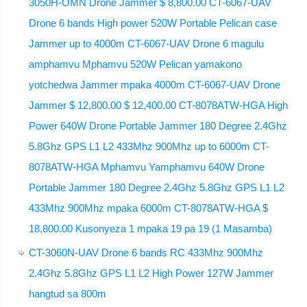
3050H-OMN Drone Jammer $ 8,800.00 CT-6067-UAV
Drone 6 bands High power 520W Portable Pelican case
Jammer up to 4000m CT-6067-UAV Drone 6 magulu
amphamvu Mphamvu 520W Pelican yamakono
yotchedwa Jammer mpaka 4000m CT-6067-UAV Drone
Jammer $ 12,800.00 $ 12,400.00 CT-8078ATW-HGA High
Power 640W Drone Portable Jammer 180 Degree 2.4Ghz
5.8Ghz GPS L1 L2 433Mhz 900Mhz up to 6000m CT-
8078ATW-HGA Mphamvu Yamphamvu 640W Drone
Portable Jammer 180 Degree 2.4Ghz 5.8Ghz GPS L1 L2
433Mhz 900Mhz mpaka 6000m CT-8078ATW-HGA $
18,800.00 Kusonyeza 1 mpaka 19 pa 19 (1 Masamba)
CT-3060N-UAV Drone 6 bands RC 433Mhz 900Mhz
2.4Ghz 5.8Ghz GPS L1 L2 High Power 127W Jammer
hangtud sa 800m