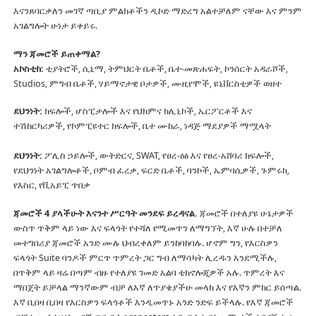
እናንጸባርቃለን መገኛ ጣቢያ ምልክቶችን ዲኮድ ማድረግ አልተቻለም ናቸው እና ምንም
አገልግሎት ሁነታ ይቀይሩ.
ማን ጃመሮች ይጠቀማል?
አኮስቲክ:
ቲያትሮች, ሲኒማ, ትምህርት ቤቶች, ቤተ-መጽሐፍት, ኮንሰርት አዳራሾች,
Studios, ምግብ ቤቶች, ሃይማኖታዊ ቦታዎች, ሙዚየሞች, ዩኒቨርስቲዎች ወዘተ
ደህንነት:
ክፍሎች, ሆስፒታሎች እና የህክምና ክሊኒኮች, ኤርፖርቶች እና
ተሽከርካሪዎች, የኮምፒዩተር ክፍሎች, ቤተ ሙከራ, ነዳጅ ማደያዎች ማሟላት
ደህንነት:
ፖሊስ ኃይሎች, ውትድርና, SWAT, የፀረ-ዕፅ እና የፀረ-አሸባሪ ክፍሎች,
የደህንነት አገልግሎቶች, ቦምብ ፈረቃ, ፍርድ ቤቶች, ባንኮች, ኤምባሲዎች, ጉምሩክ,
የእስር, የቪአይፒ ጥበቃ
ጃመሮች 4 ያላችሁት እናንተ ሥርዓት መንደፍ ይረዳናል.
ጃመሮች በተለያዩ ሁኔታዎች
ውስጥ ጥቅም ላይ ነው እና ፍላጎት የተሻለ የሚመጥን ለማግኘት, እኛ ሁሉ በተቻለ
መተግበሪያ ጃመሮች አንድ ሙሉ ህብረቀለም ይንከባከባሉ.
ሆኖም ግን, የእርስዎን
ፍላጎት Suite ባንዶች ምርጥ ጥምረት ጋር ግብ ለማሳካት ሊረዱን እንደሚችሉ,
በጥቅም ላይ ዛሬ በጣም ብዙ የተለያዩ ገመድ አልባ ቴክኖሎጂዎች አሉ.
ጥምረት እና
ማበጀት ይቻላል ማንኛውም ብቻ ለእኛ ለጥያቄያችሁ መላክ እና የእኛን ምክር ይሰጣል.
እኛ ቢበዛ ቢበዛ የእርስዎን ፍላጎቶች እንዲመጥኑ አንድ ንድፍ ይችላሉ.
የእኛ ጃመሮች