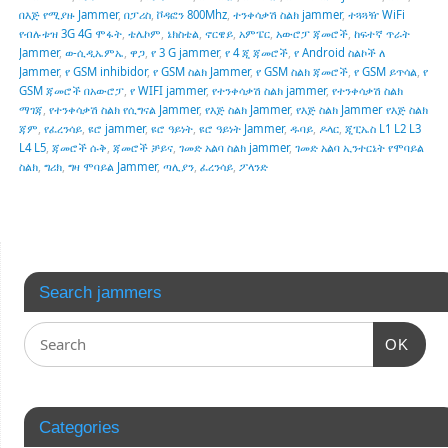
በእጅ የሚያዙ Jammer
,
በፓሪስ
,
ቮዳፎን 800Mhz
,
ተንቀሳቃሽ ስልክ jammer
,
ተጓጓዥ WiFi
የብሉቱዝ 3G 4G ሞፋት
,
ቴሌኮም
,
ኔክስቴል
,
ኖርዌይ
,
አምፔር
,
አውሮፓ ጃመሮች
,
ከፍተኛ ጥራት
Jammer
,
ወ-ሲዲኤምኤ
,
ዋጋ
,
የ 3 G jammer
,
የ 4 ጂ ጃመሮች
,
የ Android ስልኮች ለ
Jammer
,
የ GSM inhibidor
,
የ GSM ስልክ Jammer
,
የ GSM ስልክ ጃመሮች
,
የ GSM ይጥሳል
,
የ
GSM ጃመሮች በአውሮፓ
,
የ WIFI jammer
,
የተንቀሳቃሽ ስልክ jammer
,
የተንቀሳቃሽ ስልክ
ማገጃ
,
የተንቀሳቃሽ ስልክ የሲግናል Jammer
,
የእጅ ስልክ Jammer
,
የእጅ ስልክ Jammer የእጅ ስልክ
ጃም
,
የፈረንሳይ
,
ዩሮ jammer
,
ዩሮ ዓይነት
,
ዩሮ ዓይነት Jammer
,
ዱባይ
,
ዶላር
,
ጂፒኤስ L1 L2 L3
L4 L5
,
ጃመሮች ሱቅ
,
ጃመሮች ቻይና
,
ገመድ አልባ ስልክ jammer
,
ገመድ አልባ ኢንተርኔት የሞባይል
ስልክ
,
ግሪክ
,
ግዛ ሞባይል Jammer
,
ጣሊያን
,
ፈረንሳይ
,
ፖላንድ
Search jammers
OK
Categories