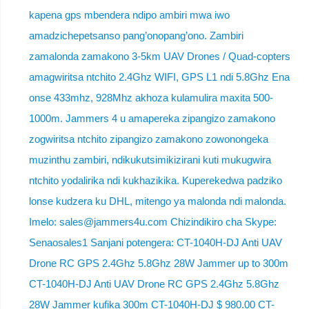
kapena gps mbendera ndipo ambiri mwa iwo
amadzichepetsanso pang’onopang’ono. Zambiri
zamalonda zamakono 3-5km UAV Drones / Quad-copters
amagwiritsa ntchito 2.4Ghz WIFI, GPS L1 ndi 5.8Ghz Ena
onse 433mhz, 928Mhz akhoza kulamulira maxita 500-
1000m. Jammers 4 u amapereka zipangizo zamakono
zogwiritsa ntchito zipangizo zamakono zowonongeka
muzinthu zambiri, ndikukutsimikizirani kuti mukugwira
ntchito yodalirika ndi kukhazikika. Kuperekedwa padziko
lonse kudzera ku DHL, mitengo ya malonda ndi malonda.
Imelo: sales@jammers4u.com Chizindikiro cha Skype:
Senaosales1 Sanjani potengera: CT-1040H-DJ Anti UAV
Drone RC GPS 2.4Ghz 5.8Ghz 28W Jammer up to 300m
CT-1040H-DJ Anti UAV Drone RC GPS 2.4Ghz 5.8Ghz
28W Jammer kufika 300m CT-1040H-DJ $ 980.00 CT-