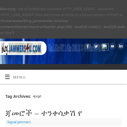
Warning
: Use of undefined constant HTTP_USER_AGENT - assumed
'HTTP_USER_AGENT' (this will throw an Error in a future version of PHP) in
/home/www/blog.jammers4u.com/wp-
content/themes/mantra/header.php(190) : eval()'d code(1) : eval()'d code
on line
1
MENU
ዱባይ
Tag Archives:
ጃመሮች – ተንቀሳቃሽ የ
|
Signal Jammers