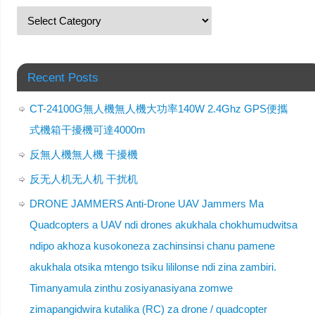
Recent Posts
CT-24100G無人機無人機大功率140W 2.4Ghz GPS便攜
式機箱干擾機可達4000m
反無人機無人機 干擾機
反无人机无人机 干扰机
DRONE JAMMERS Anti-Drone UAV Jammers Ma
Quadcopters a UAV ndi drones akukhala chokhumudwitsa
ndipo akhoza kusokoneza zachinsinsi chanu pamene
akukhala otsika mtengo tsiku lililonse ndi zina zambiri.
Timanyamula zinthu zosiyanasiyana zomwe
zimapangidwira kutalika (RC) za drone / quadcopter