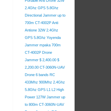
Portable Anti Drone 32W
2.4Ghz GPS 5.8Ghz
Directional Jammer up to
700m CT-4002P Anti
Antione 32W 2.4Ghz
GPS 5.8Ghz Yoyenda
Jammer mpaka 700m
CT-4002P Drone
Jammer $ 2,400.00 $
2,200.00 CT-3060N-UAV
Drone 6 bands RC
433Mhz 900Mhz 2.4Ghz
5.8Ghz GPS L1 L2 High
Power 127W Jammer up
to 800m CT-3060N-UAV