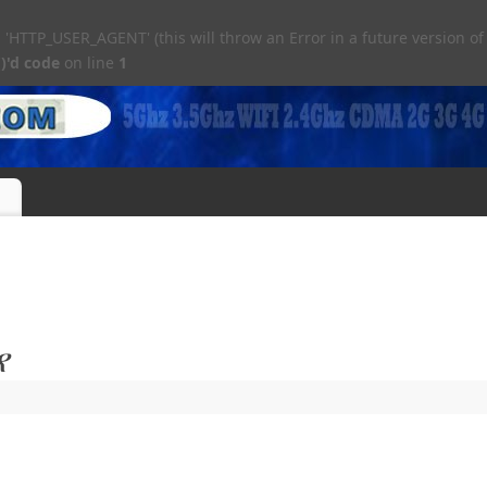
TTP_USER_AGENT' (this will throw an Error in a future version of
)'d code
on line
1
የ