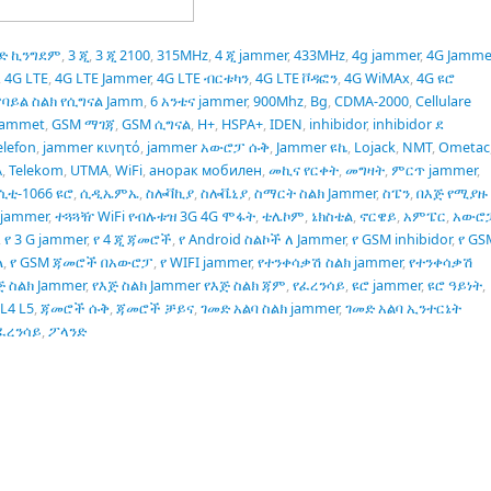
ትድ ኪንግደም
,
3 ጂ
,
3 ጂ 2100
,
315MHz
,
4 ጂ jammer
,
433MHz
,
4g jammer
,
4G Jamme
,
4G LTE
,
4G LTE Jammer
,
4G LTE ብርቱካን
,
4G LTE ቮዳፎን
,
4G WiMAx
,
4G ዩሮ
ባይል ስልክ የሲግናል Jamm
,
6 አንቴና jammer
,
900Mhz
,
Bg
,
CDMA-2000
,
Cellulare
Jammet
,
GSM ማገጃ
,
GSM ሲግናል
,
H+
,
HSPA+
,
IDEN
,
inhibidor
,
inhibidor ደ
elefon
,
jammer κινητό
,
jammer አውሮፓ ሱቅ
,
Jammer ዩኬ
,
Lojack
,
NMT
,
Ometac
A
,
Telekom
,
UTMA
,
WiFi
,
анорак мобилен
,
መኪና የርቀት
,
መግዛት
,
ምርጥ jammer
,
ሲቲ-1066 ዩሮ
,
ሲዲኤምኤ
,
ስሎቫኪያ
,
ስሎቬኒያ
,
ስማርት ስልክ Jammer
,
ስፔን
,
በእጅ የሚያዙ
jammer
,
ተጓጓዥ WiFi የብሉቱዝ 3G 4G ሞፋት
,
ቴሌኮም
,
ኔክስቴል
,
ኖርዌይ
,
አምፔር
,
አውሮ
,
የ 3 G jammer
,
የ 4 ጂ ጃመሮች
,
የ Android ስልኮች ለ Jammer
,
የ GSM inhibidor
,
የ GS
ል
,
የ GSM ጃመሮች በአውሮፓ
,
የ WIFI jammer
,
የተንቀሳቃሽ ስልክ jammer
,
የተንቀሳቃሽ
ጅ ስልክ Jammer
,
የእጅ ስልክ Jammer የእጅ ስልክ ጃም
,
የፈረንሳይ
,
ዩሮ jammer
,
ዩሮ ዓይነት
,
L4 L5
,
ጃመሮች ሱቅ
,
ጃመሮች ቻይና
,
ገመድ አልባ ስልክ jammer
,
ገመድ አልባ ኢንተርኔት
ፈረንሳይ
,
ፖላንድ