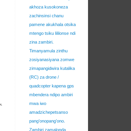
akhoza kusokoneza
zachinsinsi chanu
pamene akukhala otsika
mtengo tsiku lililonse ndi
zina zambiri.
Timanyamula zinthu
zosiyanasiyana zomwe
zimapangidwira kutalika
(RC) za drone /
quadcopter kapena gps
mbendera ndipo ambiri
mwa iwo
ዶ
amadzichepetsanso
pang’onopang’ono.
Zambiri zamalonda