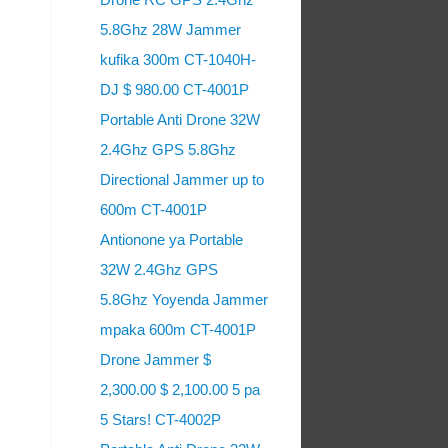
5.8Ghz 28W Jammer
kufika 300m CT-1040H-
DJ $ 980.00 CT-4001P
Portable Anti Drone 32W
2.4Ghz GPS 5.8Ghz
Directional Jammer up to
600m CT-4001P
Antionone ya Portable
32W 2.4Ghz GPS
5.8Ghz Yoyenda Jammer
mpaka 600m CT-4001P
Drone Jammer $
2,300.00 $ 2,100.00 5 pa
5 Stars! CT-4002P