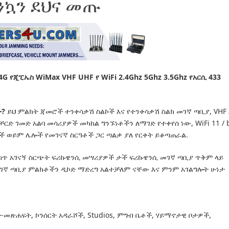
እንኳን ደህና መጡ
G የጂፒኤስ WiMax VHF UHF የ WiFi 2.4Ghz 5Ghz 3.5Ghz የአርሲ 433
ው?
ይህ ምልክት ጃመሮች ተንቀሳቃሽ ስልኮች እና የተንቀሳቃሽ ስልክ መገኛ ጣቢያ, VHF 
ቻርድ ገመድ አልባ መሳሪያዎች መካከል ግንኙነቶችን ለማገድ የተቀየሰ ነው, WiFi 11 / 
 ስልኮች ወይም ሌሎች የመገናኛ ስርዓቶች ጋር ጣልቃ ያለ የርቀት ይቆጣጠራል.
ስጥ አገናኝ ስርጭት ፍሪኩዌንሲ መሣሪያዎች ታች ፍሪኩዌንሲ መገኛ ጣቢያ ጥቅም ላይ
 መገኛ ጣቢያ ምልክቶችን ዲኮድ ማድረግ አልተቻለም ናቸው እና ምንም አገልግሎት ሁነታ
-መጽሐፍት, ኮንሰርት አዳራሾች, Studios, ምግብ ቤቶች, ሃይማኖታዊ ቦታዎች,