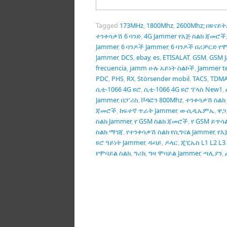
Tagged
173MHz
,
1800Mhz
,
2600Mhz; በዩናይ
ተንቀሳቃሽ 6 ባንድ
,
4G Jammer የእጅ ስልክ ጃመሮች
Jammer
,
6 ባንዶች Jammer
,
6 ባንዶች በሪቻርድ የሞ
Jammer
,
DCS
,
ebay
,
es
,
ETISALAT
,
GSM
,
GSM 
frecuencia
,
jamm ሁሉ አይነት ስልኮች
,
Jammer t
PDC
,
PHS
,
RX
,
Störsender mobil
,
TACS
,
TDM
ሲቲ-1066 4G ዩሮ
,
ሲቲ-1066 4G ዩሮ ፕላስ New1
,
Jammer
,
በፓሪስ
,
ቮዳፎን 800Mhz
,
ተንቀሳቃሽ ስልክ 
ጃመሮች
,
ከፍተኛ ጥራት Jammer
,
ወ-ሲዲኤምኤ
,
ዋጋ
ስልክ Jammer
,
የ GSM ስልክ ጃመሮች
,
የ GSM ይጥሳ
ስልክ ማገጃ
,
የተንቀሳቃሽ ስልክ የሲግናል Jammer
,
የእ
ዩሮ ዓይነት Jammer
,
ዱባይ
,
ዶላር
,
ጂፒኤስ L1 L2 L3 
የሞባይል ስልክ
,
ግሪክ
,
ግዛ ሞባይል Jammer
,
ጣሊያን
,