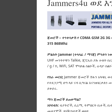
Jammers4u ወደ 
ጃመሮች – ተንቀሳቃሽ የ CDMA GSM 2G 3G 4
315 868Mhz
ምልክት Jammer (ተላላፊ / ማገጃ) ምንድን ነ
UHF መንትዮቹን Talkie, ጂፒኤስ ያሉ ሁለት በሪ
/ g / n, WiFi, SAT ሞባይል ስልኮች, ሬዲዮ
የስራ መርህ;
Jammer ጃመሮች ሽፋን አካባቢ ው
የተደጋጋሚ ድግ ላይ ናዳ ሲግናል እናንጸባርቃለን
ይቀይሩ.
ማን ጃመሮች ይጠቀማል?
አኮስቲክ:
ቲያትሮች, ሲኒማ, ትምህርት ቤቶች, ቤተ
ሙዚየሞች, ዩኒቨርስቲዎች ወዘተ