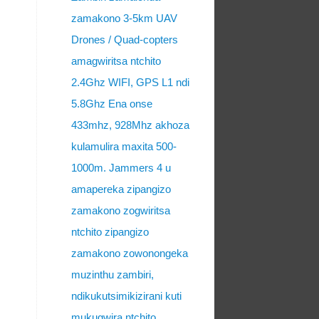
zamakono 3-5km UAV
Drones / Quad-copters
amagwiritsa ntchito
2.4Ghz WIFI, GPS L1 ndi
5.8Ghz Ena onse
433mhz, 928Mhz akhoza
kulamulira maxita 500-
1000m. Jammers 4 u
amapereka zipangizo
zamakono zogwiritsa
ntchito zipangizo
zamakono zowonongeka
muzinthu zambiri,
ndikukutsimikizirani kuti
mukugwira ntchito