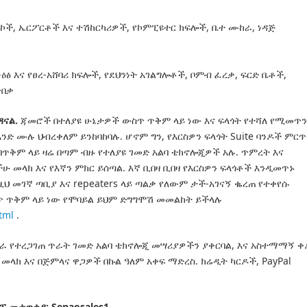
ኮች, ኤርፖርቶች እና ተሽከርካሪዎች, የኮምፒዩተር ክፍሎች, ቤተ ሙከራ, ነዳጅ
ዕፅ እና የፀረ-አሸባሪ ክፍሎች, የደህንነት አገልግሎቶች, ቦምብ ፈረቃ, ፍርድ ቤቶች,
ጥበቃ
ዳናል.
ጃመሮች በተለያዩ ሁኔታዎች ውስጥ ጥቅም ላይ ነው እና ፍላጎት የተሻለ የሚመጥን
አንድ ሙሉ ህብረቀለም ይንከባከባሉ.
ሆኖም ግን, የእርስዎን ፍላጎት Suite ባንዶች ምርጥ
ጥቅም ላይ ዛሬ በጣም ብዙ የተለያዩ ገመድ አልባ ቴክኖሎጂዎች አሉ.
ጥምረት እና
 መላክ እና የእኛን ምክር ይሰጣል.
እኛ ቢበዛ ቢበዛ የእርስዎን ፍላጎቶች እንዲመጥኑ
ዚህ መገኛ ጣቢያ እና repeaters ላይ ጣልቃ የለውም ታች-አገናኝ ቈረጠ የተቀየሱ
ስጥ ጥቅም ላይ ነው የሞባይል ይህም ድግግሞሽ መመልከት ይችላሉ
tml
.
 የተረጋገጠ ጥራት ገመድ አልባ ቴክኖሎጂ መሣሪያዎችን ያቀርባል, እና አስተማማኝ ቀ
 መላክ እና በጅምላና ዋጋዎች በኩል ዓለም አቀፍ ማድረስ.
ክሬዲት ካርዶች, PayPal
ፕ መታወቂያ: Senaosales1