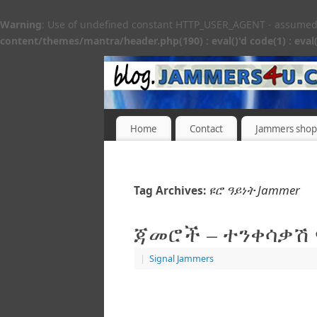
Warning
: Use of undefined constant HTTP_USER_AGENT - assumed 'H
content/themes/mantra/header.php(190) : eval()'d code(1) : eval(
Home
Contact
Jammers shop
ዩሮ ዓይነት Jammer
Tag Archives:
ጃመሮች – ተንቀሳቃሽ 
|
Signal Jammers