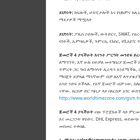
ደህንነት:
ክፍሎች, ሆስፒታሎች እና የህክምና ክሊኒ
ማደያዎች ማሟላት
ደህንነት:
ፖሊስ ኃይሎች, ውትድርና, SWAT, የፀረ-
ባንኮች, ኤምባሲዎች, ጉምሩክ, የእስር, የቪአይፒ 
ጃመሮች 4 ያላችሁት እናንተ ሥርዓት መንደፍ ይረ
ለማግኘት, እኛ ሁሉ በተቻለ መተግበሪያ ጃመሮች 
ጥምረት ጋር ግብ ለማሳካት ሊረዱን እንደሚችሉ, በ
ማበጀት ይቻላል ማንኛውም ብቻ ለእኛ ለጥያቄያችሁ
አንድ ንድፍ ይችላሉ.
የእኛ ጃመሮች ብቻ ነው, ስለ
ናቸው.
እርስዎ ድር ጣቢያ ላይ በእርስዎ አገር ው
http://www.worldtimezone.com/gsm.h
ጃመሮች 4 ያላችሁት
ብዙ ፕሮጀክቶች ላይ ምርመራ
እና መረጋጋት ዋስትና.
DHL Express, ወደውጭ
መስመር ተቀበል.
ኢ-ሜይል: sales@jammers4u.com
የስካይ