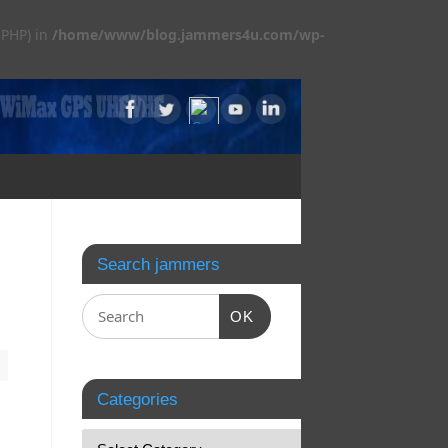
 PHP) in
/home/www/blog.jammers4u.com/wp-
Search jammers
OK
Categories