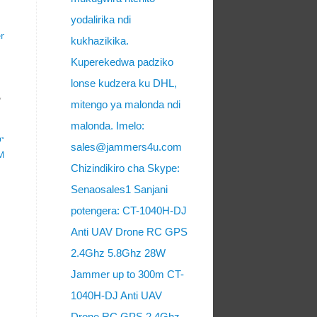
yodalirika ndi
r
kukhazikika.
Kuperekedwa padziko
lonse kudzera ku DHL,
,
mitengo ya malonda ndi
malonda. Imelo:
ፓ
sales@jammers4u.com
M
Chizindikiro cha Skype:
Senaosales1 Sanjani
potengera: CT-1040H-DJ
Anti UAV Drone RC GPS
2.4Ghz 5.8Ghz 28W
Jammer up to 300m CT-
1040H-DJ Anti UAV
Drone RC GPS 2.4Ghz