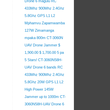
Drone 6 magulu RC
433Mhz 900Mhz 2.4Ghz
5.8Ghz GPS L1 L2
Mphamvu Zapamwamba
127W Zimamanga
mpaka 800m CT-3060N
UAV Drone Jammer $
1,900.00 $ 1,700.00 5 pa
5 Stars! CT-3060N58H-
UAV Drone 6 bands RC
433Mhz 900Mhz 2.4Ghz
5.8Ghz 20W GPS L1 L2
High Power 145W
Jammer up to 1000m CT-
3060N58H-UAV Drone 6