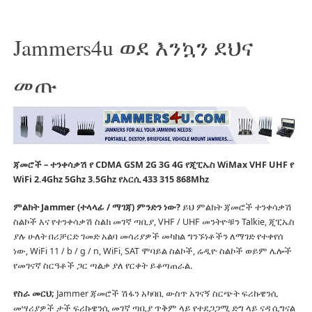
Jammers4u ወደ እንኳን ደህና
መጡ
ጃመሮች – ተንቀሳቃሽ የ CDMA GSM 2G 3G 4G የጂፒኤስ WiMax VHF UHF የ
WiFi 2.4Ghz 5Ghz 3.5Ghz የአርሲ 433 315 868Mhz
ምልክት Jammer (ተላላፊ / ማገጃ) ምንድን ነው?
ይህ ምልክት ጃመሮች ተንቀሳቃሽ
ስልኮች እና የተንቀሳቃሽ ስልክ መገኛ ጣቢያ, VHF / UHF መንትዮቹን Talkie, ጂፒኤስ
ያሉ ሁለት በሪቻርድ ገመድ አልባ መሳሪያዎች መካከል ግንኙነቶችን ለማገድ የተቀየሰ
ነው, WiFi 11 / b / g / n, WiFi, SAT ሞባይል ስልኮች, ሬዲዮ ስልኮች ወይም ሌሎች
የመገናኛ ስርዓቶች ጋር ጣልቃ ያለ የርቀት ይቆጣጠራል.
የስራ መርህ;
Jammer ጃመሮች ሽፋን አካባቢ ውስጥ አገናኝ ስርጭት ፍሪኩዌንሲ
መሣሪያዎች ታች ፍሪኩዌንሲ መገኛ ጣቢያ ጥቅም ላይ የተደጋጋሚ ድግ ላይ ናዳ ሲግናል