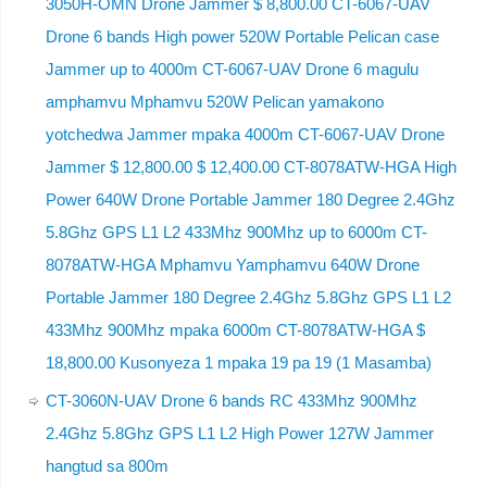
3050H-OMN Drone Jammer $ 8,800.00 CT-6067-UAV
Drone 6 bands High power 520W Portable Pelican case
Jammer up to 4000m CT-6067-UAV Drone 6 magulu
amphamvu Mphamvu 520W Pelican yamakono
yotchedwa Jammer mpaka 4000m CT-6067-UAV Drone
Jammer $ 12,800.00 $ 12,400.00 CT-8078ATW-HGA High
Power 640W Drone Portable Jammer 180 Degree 2.4Ghz
5.8Ghz GPS L1 L2 433Mhz 900Mhz up to 6000m CT-
8078ATW-HGA Mphamvu Yamphamvu 640W Drone
Portable Jammer 180 Degree 2.4Ghz 5.8Ghz GPS L1 L2
433Mhz 900Mhz mpaka 6000m CT-8078ATW-HGA $
18,800.00 Kusonyeza 1 mpaka 19 pa 19 (1 Masamba)
CT-3060N-UAV Drone 6 bands RC 433Mhz 900Mhz
2.4Ghz 5.8Ghz GPS L1 L2 High Power 127W Jammer
hangtud sa 800m