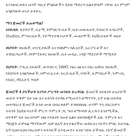
እናንጸባርቃለን መገኛ ጣቢያ ምልክቶችን ዲኮድ ማድረግ አልተቻለም ናቸው እና ምንም
አገልግሎት ሁነታ ይቀይሩ.
ማን ጃመሮች ይጠቀማል?
አኮስቲክ:
ቲያትሮች, ሲኒማ, ትምህርት ቤቶች, ቤተ-መጽሐፍት, ኮንሰርት አዳራሾች,
Studios, ምግብ ቤቶች, ሃይማኖታዊ ቦታዎች, ሙዚየሞች, ዩኒቨርስቲዎች ወዘተ
ደህንነት:
ክፍሎች, ሆስፒታሎች እና የህክምና ክሊኒኮች, ኤርፖርቶች እና
ተሽከርካሪዎች, የኮምፒዩተር ክፍሎች, ቤተ ሙከራ, ነዳጅ ማደያዎች ማሟላት
ደህንነት:
ፖሊስ ኃይሎች, ውትድርና, SWAT, የፀረ-ዕፅ እና የፀረ-አሸባሪ ክፍሎች,
የደህንነት አገልግሎቶች, ቦምብ ፈረቃ, ፍርድ ቤቶች, ባንኮች, ኤምባሲዎች, ጉምሩክ,
የእስር, የቪአይፒ ጥበቃ
ጃመሮች 4 ያላችሁት እናንተ ሥርዓት መንደፍ ይረዳናል.
ጃመሮች በተለያዩ ሁኔታዎች
ውስጥ ጥቅም ላይ ነው እና ፍላጎት የተሻለ የሚመጥን ለማግኘት, እኛ ሁሉ በተቻለ
መተግበሪያ ጃመሮች አንድ ሙሉ ህብረቀለም ይንከባከባሉ.
ሆኖም ግን, የእርስዎን
ፍላጎት Suite ባንዶች ምርጥ ጥምረት ጋር ግብ ለማሳካት ሊረዱን እንደሚችሉ,
በጥቅም ላይ ዛሬ በጣም ብዙ የተለያዩ ገመድ አልባ ቴክኖሎጂዎች አሉ.
ጥምረት እና
ማበጀት ይቻላል ማንኛውም ብቻ ለእኛ ለጥያቄያችሁ መላክ እና የእኛን ምክር ይሰጣል.
እኛ ቢበዛ ቢበዛ የእርስዎን ፍላጎቶች እንዲመጥኑ አንድ ንድፍ ይችላሉ.
የእኛ ጃመሮች