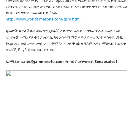
ብቻ ነው, ስለዚህ መገኛ ጣቢያ እና repeaters ላይ ጣልቃ የለውም ታች-አገናኝ ቈረጠ
የተቀየሱ ናቸው.
እርስዎ ድር ጣቢያ ላይ በእርስዎ አገር ውስጥ ጥቅም ላይ ነው የሞባይል
ይህም ድግግሞሽ መመልከት ይችላሉ
http://www.worldtimezone.com/gsm.html
.
ጃመሮች 4 ያላችሁት
ብዙ ፕሮጀክቶች ላይ ምርመራ የተረጋገጠ ጥራት ገመድ አልባ
ቴክኖሎጂ መሣሪያዎችን ያቀርባል, እና አስተማማኝ ቀዶ እና መረጋጋት ዋስትና.
DHL
Express, ወደውጭ መላክ እና በጅምላና ዋጋዎች በኩል ዓለም አቀፍ ማድረስ.
ክሬዲት
ካርዶች, PayPal መስመር ተቀበል.
ኢ-ሜይል: sales@jammers4u.com
የስካይፕ መታወቂያ: Senaosales1