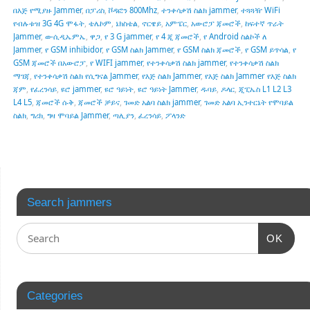
በእጅ የሚያዙ Jammer
,
በፓሪስ
,
ቮዳፎን 800Mhz
,
ተንቀሳቃሽ ስልክ jammer
,
ተጓጓዥ WiFi
የብሉቱዝ 3G 4G ሞፋት
,
ቴሌኮም
,
ኔክስቴል
,
ኖርዌይ
,
አምፔር
,
አውሮፓ ጃመሮች
,
ከፍተኛ ጥራት
Jammer
,
ወ-ሲዲኤምኤ
,
ዋጋ
,
የ 3 G jammer
,
የ 4 ጂ ጃመሮች
,
የ Android ስልኮች ለ
Jammer
,
የ GSM inhibidor
,
የ GSM ስልክ Jammer
,
የ GSM ስልክ ጃመሮች
,
የ GSM ይጥሳል
,
የ
GSM ጃመሮች በአውሮፓ
,
የ WIFI jammer
,
የተንቀሳቃሽ ስልክ jammer
,
የተንቀሳቃሽ ስልክ
ማገጃ
,
የተንቀሳቃሽ ስልክ የሲግናል Jammer
,
የእጅ ስልክ Jammer
,
የእጅ ስልክ Jammer የእጅ ስልክ
ጃም
,
የፈረንሳይ
,
ዩሮ jammer
,
ዩሮ ዓይነት
,
ዩሮ ዓይነት Jammer
,
ዱባይ
,
ዶላር
,
ጂፒኤስ L1 L2 L3
L4 L5
,
ጃመሮች ሱቅ
,
ጃመሮች ቻይና
,
ገመድ አልባ ስልክ jammer
,
ገመድ አልባ ኢንተርኔት የሞባይል
ስልክ
,
ግሪክ
,
ግዛ ሞባይል Jammer
,
ጣሊያን
,
ፈረንሳይ
,
ፖላንድ
Search jammers
OK
Categories