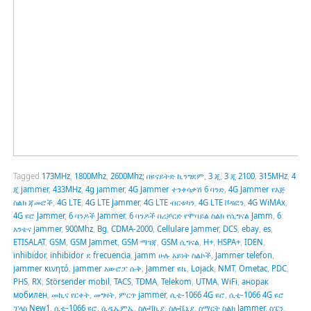
Tagged
173MHz
,
1800Mhz
,
2600Mhz; በዩናይትድ ኪንግደም
,
3 ጂ
,
3 ጂ 2100
,
315MHz
,
4
ጂ jammer
,
433MHz
,
4g jammer
,
4G Jammer ተንቀሳቃሽ 6 ባንድ
,
4G Jammer የእጅ
ስልክ ጃመሮች
,
4G LTE
,
4G LTE Jammer
,
4G LTE ብርቱካን
,
4G LTE ቮዳፎን
,
4G WiMAx
,
4G ዩሮ Jammer
,
6 ባንዶች Jammer
,
6 ባንዶች በሪቻርድ የሞባይል ስልክ የሲግናል Jamm
,
6
አንቴና jammer
,
900Mhz
,
Bg
,
CDMA-2000
,
Cellulare Jammer
,
DCS
,
ebay
,
es
,
ETISALAT
,
GSM
,
GSM Jammet
,
GSM ማገጃ
,
GSM ሲግናል
,
H+
,
HSPA+
,
IDEN
,
inhibidor
,
inhibidor ደ frecuencia
,
jamm ሁሉ አይነት ስልኮች
,
Jammer telefon
,
jammer κινητό
,
jammer አውሮፓ ሱቅ
,
Jammer ዩኬ
,
Lojack
,
NMT
,
Ometac
,
PDC
,
PHS
,
RX
,
Störsender mobil
,
TACS
,
TDMA
,
Telekom
,
UTMA
,
WiFi
,
анорак
мобилен
,
መኪና የርቀት
,
መግዛት
,
ምርጥ jammer
,
ሲቲ-1066 4G ዩሮ
,
ሲቲ-1066 4G ዩሮ
ፕላስ New1
,
ሲቲ-1066 ዩሮ
,
ሲዲኤምኤ
,
ስሎቫኪያ
,
ስሎቬኒያ
,
ስማርት ስልክ Jammer
,
ስፔን
,