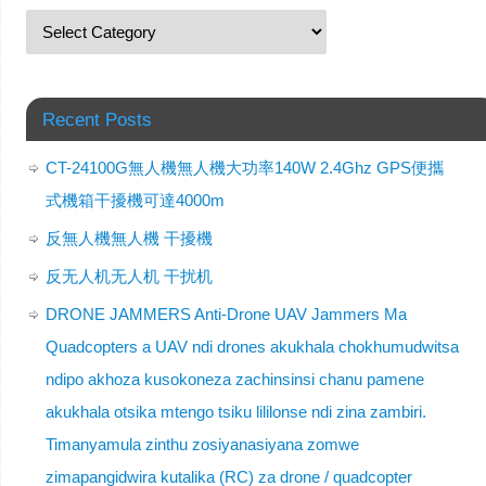
Recent Posts
CT-24100G無人機無人機大功率140W 2.4Ghz GPS便攜
式機箱干擾機可達4000m
反無人機無人機 干擾機
反无人机无人机 干扰机
DRONE JAMMERS Anti-Drone UAV Jammers Ma
Quadcopters a UAV ndi drones akukhala chokhumudwitsa
ndipo akhoza kusokoneza zachinsinsi chanu pamene
akukhala otsika mtengo tsiku lililonse ndi zina zambiri.
Timanyamula zinthu zosiyanasiyana zomwe
zimapangidwira kutalika (RC) za drone / quadcopter