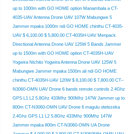
up to 1000m with GO HOME option Manambala a CT-
4035-UAV Antenna Drone UAV 107W Mabungwe 5
Jammer mpaka 1000m ndi GO HOME chinthu CT-4035-
UAV $ 6,100.00 $ 5,800.00 CT-4035H-UAV Menpack
Directional Antenna Drone UAV 125W 5 Bands Jammer
up to 1500m with GO HOME option CT-4035H-UAV
Yogwira Ntchito Yogwira Antenna Drone UAV 125W 5
Mabungwe Jammer mpaka 1500m ali ndi GO HOME
chinthu CT-4035H-UAV 120W $ 8,100.00 $ 7,800.00 CT–
N3060-OMN UAV Drone 6 bands remote controls 2.4Ghz
GPS L1 L2 5.8Ghz 433Mhz 900Mhz 147W Jammer up to
800m CT-N3060-OMN UAV Drone 6 magulu otetezeka
2.4Ghz GPS L1 L2 5.8Ghz 433Mhz 900Mhz 147W
Jammer mpaka 800m CT-N3060-OMN UA Drone
Jammer $ 4,000.00 $ 3,800.00 CT-N306058H-OMN UAV