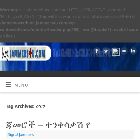
Warning
: Use of undefined constant HTTP_USER_AGENT - assumed
'HTTP_USER_AGENT' (this will throw an Error in a future version of PHP) in
/home/www/blog.jammers4u.com/wp-
content/themes/mantra/header.php(190) : eval()'d code(1) : eval()'d code
on line
1
MENU
ስፔን
Tag Archives:
ጃመሮች – ተንቀሳቃሽ የ
|
Signal Jammers