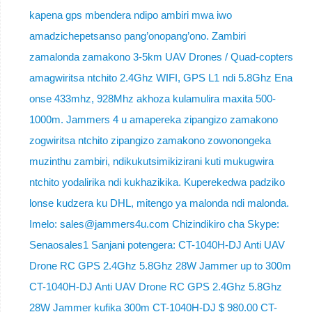
kapena gps mbendera ndipo ambiri mwa iwo
amadzichepetsanso pang’onopang’ono. Zambiri
zamalonda zamakono 3-5km UAV Drones / Quad-copters
amagwiritsa ntchito 2.4Ghz WIFI, GPS L1 ndi 5.8Ghz Ena
onse 433mhz, 928Mhz akhoza kulamulira maxita 500-
1000m. Jammers 4 u amapereka zipangizo zamakono
zogwiritsa ntchito zipangizo zamakono zowonongeka
muzinthu zambiri, ndikukutsimikizirani kuti mukugwira
ntchito yodalirika ndi kukhazikika. Kuperekedwa padziko
lonse kudzera ku DHL, mitengo ya malonda ndi malonda.
Imelo: sales@jammers4u.com Chizindikiro cha Skype:
Senaosales1 Sanjani potengera: CT-1040H-DJ Anti UAV
Drone RC GPS 2.4Ghz 5.8Ghz 28W Jammer up to 300m
CT-1040H-DJ Anti UAV Drone RC GPS 2.4Ghz 5.8Ghz
28W Jammer kufika 300m CT-1040H-DJ $ 980.00 CT-