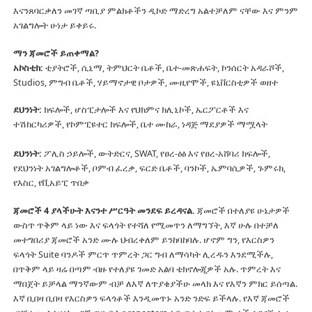
እናንጸባርቃለን መገኛ ጣቢያ ምልክቶችን ዲኮድ ማድረግ አልተቻለም ናቸው እና ምንም
አገልግሎት ሁነታ ይቀይሩ.
ማን ጃመሮች ይጠቀማል?
አኮስቲክ:
ቲያትሮች, ሲኒማ, ትምህርት ቤቶች, ቤተ-መጽሐፍት, ኮንሰርት አዳራሾች,
Studios, ምግብ ቤቶች, ሃይማኖታዊ ቦታዎች, ሙዚየሞች, ዩኒቨርስቲዎች ወዘተ
ደህንነት:
ክፍሎች, ሆስፒታሎች እና የህክምና ክሊኒኮች, ኤርፖርቶች እና
ተሽከርካሪዎች, የኮምፒዩተር ክፍሎች, ቤተ ሙከራ, ነዳጅ ማደያዎች ማሟላት
ደህንነት:
ፖሊስ ኃይሎች, ውትድርና, SWAT, የፀረ-ዕፅ እና የፀረ-አሸባሪ ክፍሎች,
የደህንነት አገልግሎቶች, ቦምብ ፈረቃ, ፍርድ ቤቶች, ባንኮች, ኤምባሲዎች, ጉምሩክ,
የእስር, የቪአይፒ ጥበቃ
ጃመሮች 4 ያላችሁት እናንተ ሥርዓት መንደፍ ይረዳናል.
ጃመሮች በተለያዩ ሁኔታዎች
ውስጥ ጥቅም ላይ ነው እና ፍላጎት የተሻለ የሚመጥን ለማግኘት, እኛ ሁሉ በተቻለ
መተግበሪያ ጃመሮች አንድ ሙሉ ህብረቀለም ይንከባከባሉ.
ሆኖም ግን, የእርስዎን
ፍላጎት Suite ባንዶች ምርጥ ጥምረት ጋር ግብ ለማሳካት ሊረዱን እንደሚችሉ,
በጥቅም ላይ ዛሬ በጣም ብዙ የተለያዩ ገመድ አልባ ቴክኖሎጂዎች አሉ.
ጥምረት እና
ማበጀት ይቻላል ማንኛውም ብቻ ለእኛ ለጥያቄያችሁ መላክ እና የእኛን ምክር ይሰጣል.
እኛ ቢበዛ ቢበዛ የእርስዎን ፍላጎቶች እንዲመጥኑ አንድ ንድፍ ይችላሉ.
የእኛ ጃመሮች