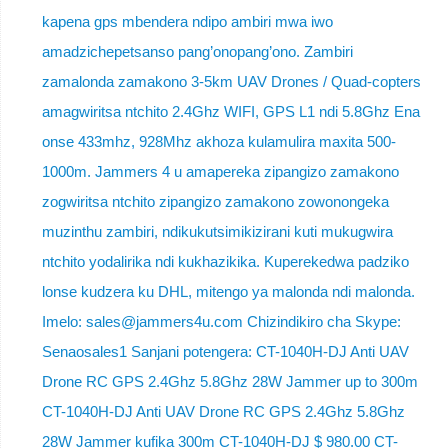
kapena gps mbendera ndipo ambiri mwa iwo
amadzichepetsanso pang’onopang’ono. Zambiri
zamalonda zamakono 3-5km UAV Drones / Quad-copters
amagwiritsa ntchito 2.4Ghz WIFI, GPS L1 ndi 5.8Ghz Ena
onse 433mhz, 928Mhz akhoza kulamulira maxita 500-
1000m. Jammers 4 u amapereka zipangizo zamakono
zogwiritsa ntchito zipangizo zamakono zowonongeka
muzinthu zambiri, ndikukutsimikizirani kuti mukugwira
ntchito yodalirika ndi kukhazikika. Kuperekedwa padziko
lonse kudzera ku DHL, mitengo ya malonda ndi malonda.
Imelo: sales@jammers4u.com Chizindikiro cha Skype:
Senaosales1 Sanjani potengera: CT-1040H-DJ Anti UAV
Drone RC GPS 2.4Ghz 5.8Ghz 28W Jammer up to 300m
CT-1040H-DJ Anti UAV Drone RC GPS 2.4Ghz 5.8Ghz
28W Jammer kufika 300m CT-1040H-DJ $ 980.00 CT-