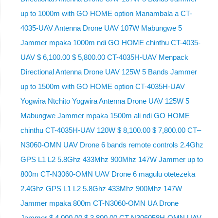
up to 1000m with GO HOME option Manambala a CT-
4035-UAV Antenna Drone UAV 107W Mabungwe 5
Jammer mpaka 1000m ndi GO HOME chinthu CT-4035-
UAV $ 6,100.00 $ 5,800.00 CT-4035H-UAV Menpack
Directional Antenna Drone UAV 125W 5 Bands Jammer
up to 1500m with GO HOME option CT-4035H-UAV
Yogwira Ntchito Yogwira Antenna Drone UAV 125W 5
Mabungwe Jammer mpaka 1500m ali ndi GO HOME
chinthu CT-4035H-UAV 120W $ 8,100.00 $ 7,800.00 CT–
N3060-OMN UAV Drone 6 bands remote controls 2.4Ghz
GPS L1 L2 5.8Ghz 433Mhz 900Mhz 147W Jammer up to
800m CT-N3060-OMN UAV Drone 6 magulu otetezeka
2.4Ghz GPS L1 L2 5.8Ghz 433Mhz 900Mhz 147W
Jammer mpaka 800m CT-N3060-OMN UA Drone
Jammer $ 4,000.00 $ 3,800.00 CT-N306058H-OMN UAV