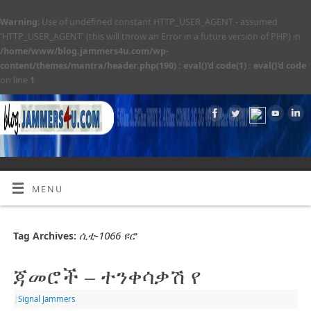
Warning
: Use of undefined constant HTTP_USER_AGENT - assumed
'HTTP_USER_AGENT' (this will throw an Error in a future version of PHP) in
/home/www/blog.jammers4u.com/wp-
content/themes/mantra/header.php(190) : eval()'d code(1) : eval()'d code
on line
1
MENU
ሲቲ-1066 ዩሮ
Tag Archives:
ጃመሮች – ተንቀሳቃሽ የ
|
Signal Jammers