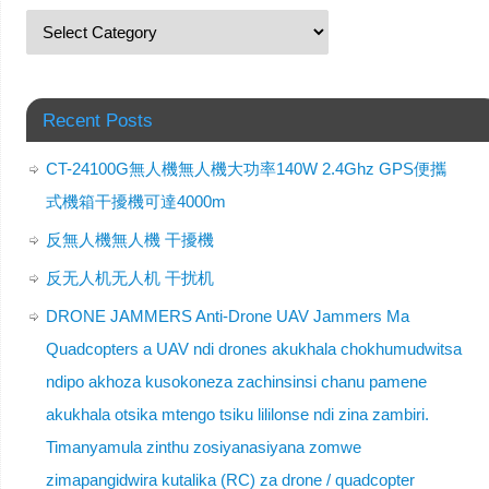
Recent Posts
CT-24100G無人機無人機大功率140W 2.4Ghz GPS便攜
式機箱干擾機可達4000m
反無人機無人機 干擾機
反无人机无人机 干扰机
DRONE JAMMERS Anti-Drone UAV Jammers Ma
Quadcopters a UAV ndi drones akukhala chokhumudwitsa
ndipo akhoza kusokoneza zachinsinsi chanu pamene
akukhala otsika mtengo tsiku lililonse ndi zina zambiri.
Timanyamula zinthu zosiyanasiyana zomwe
zimapangidwira kutalika (RC) za drone / quadcopter