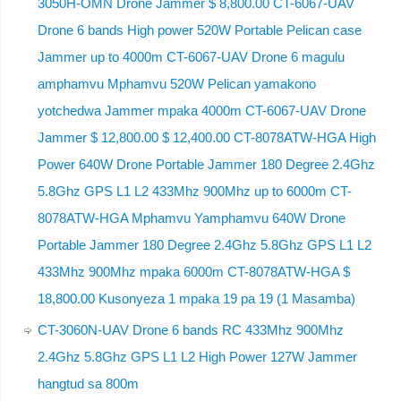
3050H-OMN Drone Jammer $ 8,800.00 CT-6067-UAV
Drone 6 bands High power 520W Portable Pelican case
Jammer up to 4000m CT-6067-UAV Drone 6 magulu
amphamvu Mphamvu 520W Pelican yamakono
yotchedwa Jammer mpaka 4000m CT-6067-UAV Drone
Jammer $ 12,800.00 $ 12,400.00 CT-8078ATW-HGA High
Power 640W Drone Portable Jammer 180 Degree 2.4Ghz
5.8Ghz GPS L1 L2 433Mhz 900Mhz up to 6000m CT-
8078ATW-HGA Mphamvu Yamphamvu 640W Drone
Portable Jammer 180 Degree 2.4Ghz 5.8Ghz GPS L1 L2
433Mhz 900Mhz mpaka 6000m CT-8078ATW-HGA $
18,800.00 Kusonyeza 1 mpaka 19 pa 19 (1 Masamba)
CT-3060N-UAV Drone 6 bands RC 433Mhz 900Mhz
2.4Ghz 5.8Ghz GPS L1 L2 High Power 127W Jammer
hangtud sa 800m