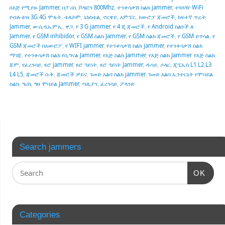
በእጅ የሚያዙ Jammer
,
በፓሪስ
,
ቮዳፎን 800Mhz
,
ተንቀሳቃሽ ስልክ jammer
,
ተጓጓዥ WiFi
የብሉቱዝ 3G 4G ሞፋት
,
ቴሌኮም
,
ኔክስቴል
,
ኖርዌይ
,
አምፔር
,
አውሮፓ ጃመሮች
,
ከፍተኛ ጥራት
Jammer
,
ወ-ሲዲኤምኤ
,
ዋጋ
,
የ 3 G jammer
,
የ 4 ጂ ጃመሮች
,
የ Android ስልኮች ለ
Jammer
,
የ GSM inhibidor
,
የ GSM ስልክ Jammer
,
የ GSM ስልክ ጃመሮች
,
የ GSM ይጥሳል
,
የ
GSM ጃመሮች በአውሮፓ
,
የ WIFI jammer
,
የተንቀሳቃሽ ስልክ jammer
,
የተንቀሳቃሽ ስልክ
ማገጃ
,
የተንቀሳቃሽ ስልክ የሲግናል Jammer
,
የእጅ ስልክ Jammer
,
የእጅ ስልክ Jammer የእጅ ስልክ
ጃም
,
የፈረንሳይ
,
ዩሮ jammer
,
ዩሮ ዓይነት
,
ዩሮ ዓይነት Jammer
,
ዱባይ
,
ዶላር
,
ጂፒኤስ L1 L2 L3
L4 L5
,
ጃመሮች ሱቅ
,
ጃመሮች ቻይና
,
ገመድ አልባ ስልክ jammer
,
ገመድ አልባ ኢንተርኔት የሞባይል
ስልክ
,
ግሪክ
,
ግዛ ሞባይል Jammer
,
ጣሊያን
,
ፈረንሳይ
,
ፖላንድ
Search jammers
OK
Categories