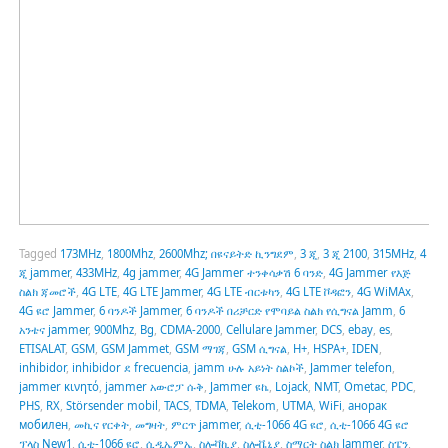
Tagged
173MHz
,
1800Mhz
,
2600Mhz; በዩናይትድ ኪንግደም
,
3 ጂ
,
3 ጂ 2100
,
315MHz
,
4
ጂ jammer
,
433MHz
,
4g jammer
,
4G Jammer ተንቀሳቃሽ 6 ባንድ
,
4G Jammer የእጅ
ስልክ ጃመሮች
,
4G LTE
,
4G LTE Jammer
,
4G LTE ብርቱካን
,
4G LTE ቮዳፎን
,
4G WiMAx
,
4G ዩሮ Jammer
,
6 ባንዶች Jammer
,
6 ባንዶች በሪቻርድ የሞባይል ስልክ የሲግናል Jamm
,
6
አንቴና jammer
,
900Mhz
,
Bg
,
CDMA-2000
,
Cellulare Jammer
,
DCS
,
ebay
,
es
,
ETISALAT
,
GSM
,
GSM Jammet
,
GSM ማገጃ
,
GSM ሲግናል
,
H+
,
HSPA+
,
IDEN
,
inhibidor
,
inhibidor ደ frecuencia
,
jamm ሁሉ አይነት ስልኮች
,
Jammer telefon
,
jammer κινητό
,
jammer አውሮፓ ሱቅ
,
Jammer ዩኬ
,
Lojack
,
NMT
,
Ometac
,
PDC
,
PHS
,
RX
,
Störsender mobil
,
TACS
,
TDMA
,
Telekom
,
UTMA
,
WiFi
,
анорак
мобилен
,
መኪና የርቀት
,
መግዛት
,
ምርጥ jammer
,
ሲቲ-1066 4G ዩሮ
,
ሲቲ-1066 4G ዩሮ
ፕላስ New1
,
ሲቲ-1066 ዩሮ
,
ሲዲኤምኤ
,
ስሎቫኪያ
,
ስሎቬኒያ
,
ስማርት ስልክ Jammer
,
ስፔን
,