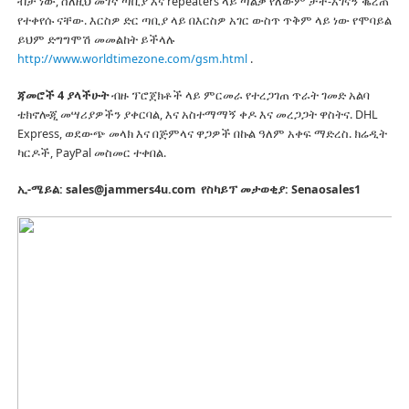
ብቻ ነው, ስለዚህ መገኛ ጣቢያ እና repeaters ላይ ጣልቃ የለውም ታች-አገናኝ ቈረጠ
የተቀየሱ ናቸው.
እርስዎ ድር ጣቢያ ላይ በእርስዎ አገር ውስጥ ጥቅም ላይ ነው የሞባይል
ይህም ድግግሞሽ መመልከት ይችላሉ
http://www.worldtimezone.com/gsm.html
.
ጃመሮች 4 ያላችሁት
ብዙ ፕሮጀክቶች ላይ ምርመራ የተረጋገጠ ጥራት ገመድ አልባ
ቴክኖሎጂ መሣሪያዎችን ያቀርባል, እና አስተማማኝ ቀዶ እና መረጋጋት ዋስትና.
DHL
Express, ወደውጭ መላክ እና በጅምላና ዋጋዎች በኩል ዓለም አቀፍ ማድረስ.
ክሬዲት
ካርዶች, PayPal መስመር ተቀበል.
ኢ-ሜይል: sales@jammers4u.com
የስካይፕ መታወቂያ: Senaosales1