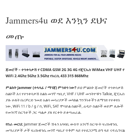
Jammers4u ወደ እንኳን ደህና
መጡ
ጃመሮች – ተንቀሳቃሽ የ CDMA GSM 2G 3G 4G የጂፒኤስ WiMax VHF UHF የ
WiFi 2.4Ghz 5Ghz 3.5Ghz የአርሲ 433 315 868Mhz
ምልክት Jammer (ተላላፊ / ማገጃ) ምንድን ነው?
ይህ ምልክት ጃመሮች ተንቀሳቃሽ
ስልኮች እና የተንቀሳቃሽ ስልክ መገኛ ጣቢያ, VHF / UHF መንትዮቹን Talkie, ጂፒኤስ
ያሉ ሁለት በሪቻርድ ገመድ አልባ መሳሪያዎች መካከል ግንኙነቶችን ለማገድ የተቀየሰ
ነው, WiFi 11 / b / g / n, WiFi, SAT ሞባይል ስልኮች, ሬዲዮ ስልኮች ወይም ሌሎች
የመገናኛ ስርዓቶች ጋር ጣልቃ ያለ የርቀት ይቆጣጠራል.
የስራ መርህ;
Jammer ጃመሮች ሽፋን አካባቢ ውስጥ አገናኝ ስርጭት ፍሪኩዌንሲ
መሣሪያዎች ታች ፍሪኩዌንሲ መገኛ ጣቢያ ጥቅም ላይ የተደጋጋሚ ድግ ላይ ናዳ ሲግናል