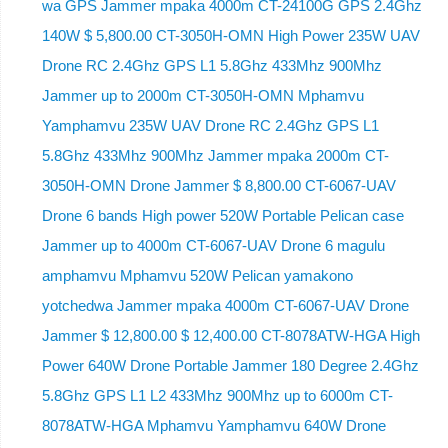
wa GPS Jammer mpaka 4000m CT-24100G GPS 2.4Ghz
140W $ 5,800.00 CT-3050H-OMN High Power 235W UAV
Drone RC 2.4Ghz GPS L1 5.8Ghz 433Mhz 900Mhz
Jammer up to 2000m CT-3050H-OMN Mphamvu
Yamphamvu 235W UAV Drone RC 2.4Ghz GPS L1
5.8Ghz 433Mhz 900Mhz Jammer mpaka 2000m CT-
3050H-OMN Drone Jammer $ 8,800.00 CT-6067-UAV
Drone 6 bands High power 520W Portable Pelican case
Jammer up to 4000m CT-6067-UAV Drone 6 magulu
amphamvu Mphamvu 520W Pelican yamakono
yotchedwa Jammer mpaka 4000m CT-6067-UAV Drone
Jammer $ 12,800.00 $ 12,400.00 CT-8078ATW-HGA High
Power 640W Drone Portable Jammer 180 Degree 2.4Ghz
5.8Ghz GPS L1 L2 433Mhz 900Mhz up to 6000m CT-
8078ATW-HGA Mphamvu Yamphamvu 640W Drone