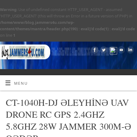
Warning
: Use of undefined constant HTTP_USER_AGENT - assumed
'HTTP_USER_AGENT' (this will throw an Error in a future version of PHP) in
/home/www/blog.jammers4u.com/wp-
content/themes/mantra/header.php(190) : eval()'d code(1) : eval()'d code
on line
1
MENU
CT-1040H-DJ ƏLEYHİNƏ UAV
DRONE RC GPS 2.4GHZ
5.8GHZ 28W JAMMER 300M-Ə