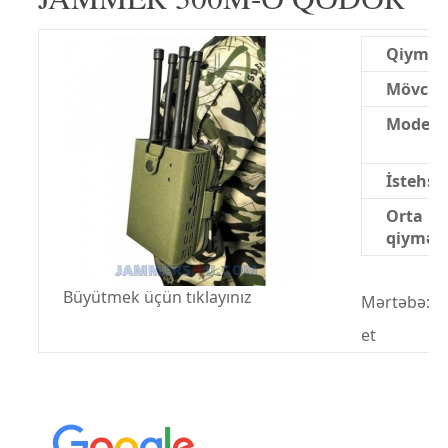
Qiymət
Mövcud
Model:
İstehsal
Orta
qiymət:
Büyütmek üçün tıklayınız
Mərtəbə:
et