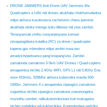
DRONE JAMMERS Anti-Drone UAV Jammers Ma
Quadcopters a UAV ndi drones akukhala chokhumudwitsa
ndipo akhoza kusokoneza zachinsinsi chanu pamene
akukhala otsika mtengo tsiku lililonse ndi zina zambiri.
Timanyamula zinthu zosiyanasiyana zomwe
zimapangidwira kutalika (RC) za drone / quadcopter
kapena gps mbendera ndipo ambiri mwa iwo
amadzichepetsanso pang’onopang’ono. Zambiri
zamalonda zamakono 3-5km UAV Drones / Quad-copters
amagwiritsa ntchito 2.4Ghz WIFI, GPS L1 ndi 5.8Ghz Ena
onse 433mhz, 928Mhz akhoza kulamulira maxita 500-
1000m. Jammers 4 u amapereka zipangizo zamakono
zogwiritsa ntchito zipangizo zamakono zowonongeka
muzinthu zambiri, ndikukutsimikizirani kuti mukugwira
ntchito yodalirika ndi kukhazikika. Kuperekedwa padziko