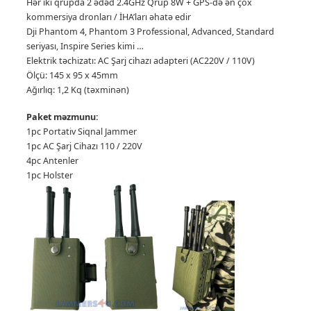
Hər iki qrupda 2 ədəd 2.4GHz Qrup 8W + GPS-də ən çox
kommersiya dronları / İHA’ları əhatə edir
Dji Phantom 4, Phantom 3 Professional, Advanced, Standard
seriyası, Inspire Series kimi …
Elektrik təchizatı: AC Şarj cihazı adapteri (AC220V / 110V)
Ölçü: 145 x 95 x 45mm
Ağırlıq: 1,2 Kq (təxminən)
Paket məzmunu:
1pc Portativ Siqnal Jammer
1pc AC Şarj Cihazı 110 / 220V
4pc Antenler
1pc Holster