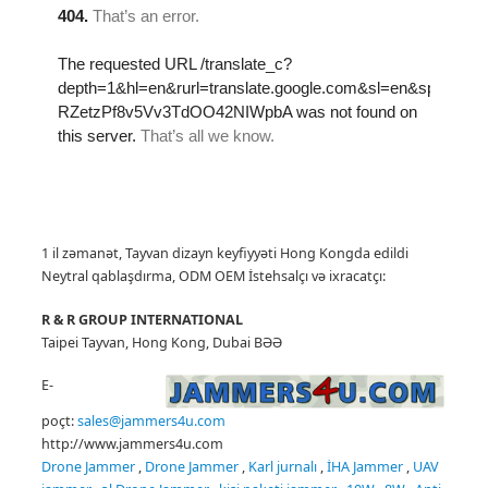
1 il zəmanət, Tayvan dizayn keyfiyyəti Hong Kongda edildi
Neytral qablaşdırma, ODM OEM İstehsalçı
və ixracatçı:
R & R GROUP INTERNATIONAL
Taipei Tayvan, Hong Kong, Dubai BƏƏ
E-
poçt:
sales@jammers4u.com
http://www.jammers4u.com
Drone Jammer
,
Drone Jammer
,
Karl
jurnalı
,
İHA Jammer
,
UAV