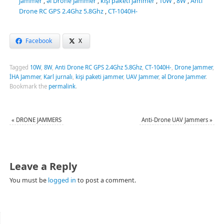
jammer
,
əl Drone Jammer
,
kişi paketi jammer
,
10W
,
8W
,
Anti
Drone RC GPS 2.4Ghz 5.8Ghz
,
CT-1040H-
Facebook
X
Tagged
10W
,
8W
,
Anti Drone RC GPS 2.4Ghz 5.8Ghz
,
CT-1040H-
,
Drone Jammer
,
İHA Jammer
,
Karl jurnalı
,
kişi paketi jammer
,
UAV Jammer
,
əl Drone Jammer
.
Bookmark the
permalink
.
«
DRONE JAMMERS
Anti-Drone UAV Jammers
»
Leave a Reply
You must be
logged in
to post a comment.