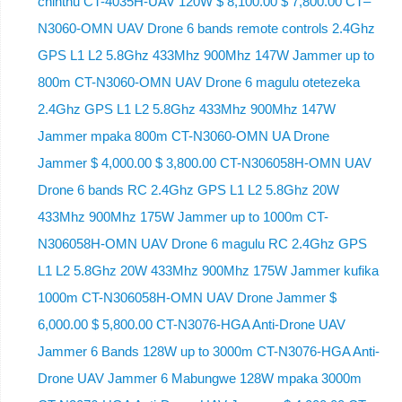
chinthu CT-4035H-UAV 120W $ 8,100.00 $ 7,800.00 CT–
N3060-OMN UAV Drone 6 bands remote controls 2.4Ghz
GPS L1 L2 5.8Ghz 433Mhz 900Mhz 147W Jammer up to
800m CT-N3060-OMN UAV Drone 6 magulu otetezeka
2.4Ghz GPS L1 L2 5.8Ghz 433Mhz 900Mhz 147W
Jammer mpaka 800m CT-N3060-OMN UA Drone
Jammer $ 4,000.00 $ 3,800.00 CT-N306058H-OMN UAV
Drone 6 bands RC 2.4Ghz GPS L1 L2 5.8Ghz 20W
433Mhz 900Mhz 175W Jammer up to 1000m CT-
N306058H-OMN UAV Drone 6 magulu RC 2.4Ghz GPS
L1 L2 5.8Ghz 20W 433Mhz 900Mhz 175W Jammer kufika
1000m CT-N306058H-OMN UAV Drone Jammer $
6,000.00 $ 5,800.00 CT-N3076-HGA Anti-Drone UAV
Jammer 6 Bands 128W up to 3000m CT-N3076-HGA ​​Anti-
Drone UAV Jammer 6 Mabungwe 128W mpaka 3000m