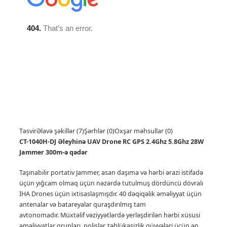
Təsvir
Əlavə şəkillər (7)
Şərhlər (0)
Oxşar məhsullar (0)
CT-1040H-DJ Əleyhinə UAV Drone RC GPS 2.4Ghz 5.8Ghz 28W
Jammer 300m-ə qədər
Taşınabilir portativ Jammer, asan daşıma və hərbi ərazi istifadə
üçün yığcam olmaq üçün nəzərdə tutulmuş dördüncü dövralı
İHA Drones üçün ixtisaslaşmışdır.
40 dəqiqəlik əməliyyat üçün
antenalar və batareyalar quraşdırılmış tam
avtonomadır.
Müxtəlif vəziyyətlərdə yerləşdirilən hərbi xüsusi
əməliyyatlar qrupları, polislər, təhlükəsizlik qüvvələri üçün ən