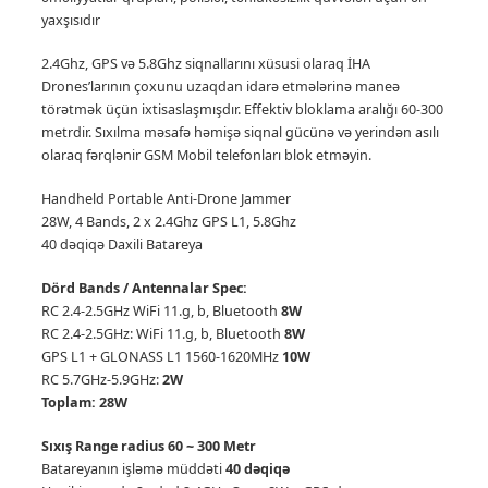
yaxşısıdır
2.4Ghz, GPS və 5.8Ghz siqnallarını xüsusi olaraq İHA
Drones’larının çoxunu uzaqdan idarə etmələrinə maneə
törətmək üçün ixtisaslaşmışdır. Effektiv bloklama aralığı 60-300
metrdir.
Sıxılma məsafə həmişə siqnal gücünə və yerindən asılı
olaraq fərqlənir GSM Mobil telefonları blok etməyin.
Handheld Portable Anti-Drone Jammer
28W, 4 Bands, 2 x 2.4Ghz GPS L1, 5.8Ghz
40 dəqiqə Daxili Batareya
Dörd Bands / Antennalar Spec:
RC 2.4-2.5GHz WiFi 11.g, b, Bluetooth
8W
RC 2.4-2.5GHz: WiFi 11.g, b, Bluetooth
8W
GPS L1 + GLONASS L1 1560-1620MHz
10W
RC 5.7GHz-5.9GHz:
2W
Toplam: 28W
Sıxış Range radius 60 ~ 300 Metr
Batareyanın işləmə müddəti
40 dəqiqə