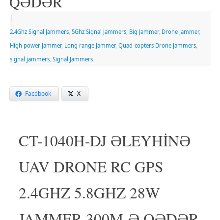
QƏDƏR
|
2.4Ghz Signal Jammers
,
5Ghz Signal Jammers
,
Big Jammer
,
Drone Jammer
,
High power Jammer
,
Long range Jammer
,
Quad-copters Drone Jammers
,
signal jammers
,
Signal Jammers
Facebook
X
CT-1040H-DJ ƏLEYHİNƏ
UAV DRONE RC GPS
2.4GHZ 5.8GHZ 28W
JAMMER 300M-Ə QƏDƏR