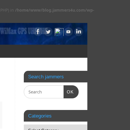
 PHP) in
/home/www/blog.jammers4u.com/wp-
Search jammers
OK
Categories