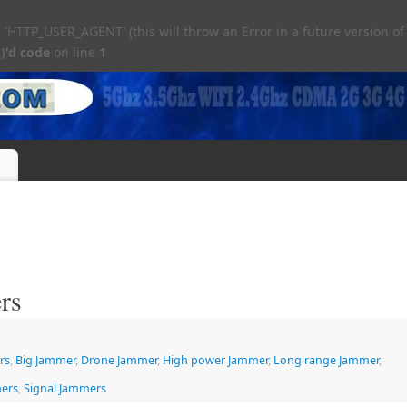
TTP_USER_AGENT' (this will throw an Error in a future version of
)'d code
on line
1
ers
rs
,
Big Jammer
,
Drone Jammer
,
High power Jammer
,
Long range Jammer
,
mers
,
Signal Jammers