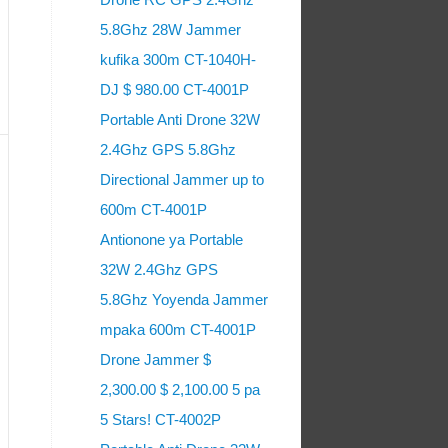
5.8Ghz 28W Jammer
kufika 300m CT-1040H-
DJ $ 980.00 CT-4001P
Portable Anti Drone 32W
2.4Ghz GPS 5.8Ghz
Directional Jammer up to
600m CT-4001P
Antionone ya Portable
32W 2.4Ghz GPS
5.8Ghz Yoyenda Jammer
mpaka 600m CT-4001P
Drone Jammer $
2,300.00 $ 2,100.00 5 pa
5 Stars! CT-4002P