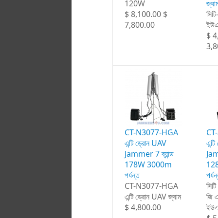
120W
জ্য
$ 8,100.00 $
সিট
7,800.00
ইউএই
$ 4
3,8
CT-N3077-HGA
CT
এন্টি ড্রোন UAV
এন্ট
Jammer 7 ব্যান্ড
Jam
178W 3000m
12
পর্যন্ত
পর্যন
CT-N3077-HGA
সিট
এন্টি ড্রোন UAV জ্যাম
জি এ
$ 4,800.00
ইউএ
$ 5