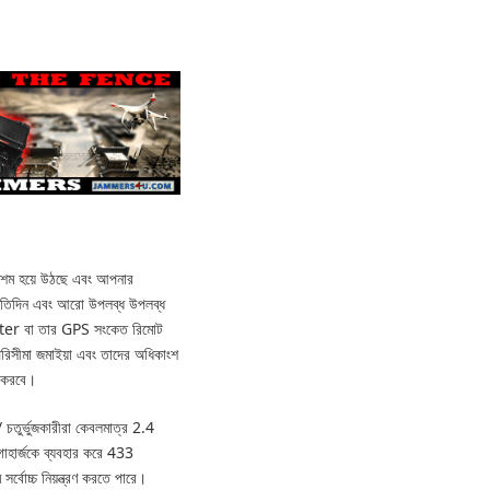
 হয়ে উঠছে এবং আপনার
রতিদিন এবং আরো উপলব্ধ উপলব্ধ
er বা তার GPS সংকেত রিমোট
পরিসীমা জমাইয়া এবং তাদের অধিকাংশ
ড করবে।
চতুর্ভুজকারীরা কেবলমাত্র 2.4
াহার্জকে ব্যবহার করে 433
োচ্চ নিয়ন্ত্রণ করতে পারে।