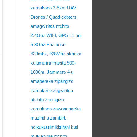
zamakono 3-5km UAV
Drones / Quad-copters
amagwiritsa ntchito
2.4Ghz WIFI, GPS L1 ndi
5.8Ghz Ena onse
433mhz, 928Mhz akhoza
kulamulira maxita 500-
1000m. Jammers 4 u
amapereka zipangizo
zamakono zogwiritsa
ntchito zipangizo
zamakono zowonongeka
muzinthu zambiri,
ndikukutsimikizirani kuti
mukugwira ntchito