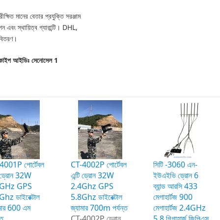
ক্ষিত মানের বেতার প্রযুক্তি সরঞ্জাম
এবং স্থায়িত্ব গ্যারান্টি।
DHL,
ী বিতরণ।
্কাইপ আইডিঃ সেনােসেল 1
4001P পোর্টেবল
CT-4002P পোর্টেবল
সিটি -3060 এন-
ি ড্রোন 32W
এন্টি ড্রোন 32W
ইউএইভি ড্রোন 6
4GHz GPS
2.4Ghz GPS
ব্যান্ড আরসি 433
Ghz ডাইরেক্টাল
5.8Ghz ডাইরেক্টাল
মেগাহার্টজ 900
ামার 600 এম
জ্যামার 700m পর্যন্ত
মেগাহার্টজ 2.4GHz
্ত
CT-4002P ড্রোন
5.8 গিগাহার্জ জিপিএস