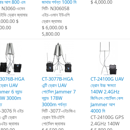
ামার আপ 800 এম
জাথার পর্যন্ত 1000 মি
$ 4,000.00
ি- N3060-ওমেন
সিটি- N306058
ভি ড্রোন জ্যামার
এইচ-ওমান ইউএপি
,000.00 $
ড্রোন জ্যামার
00.00
$ 6,000.00 $
5,800.00
-3076B-HGA
CT-3077B-HGA
CT-24100G UAV
ি ড্রোন UAV
এন্টি ড্রোন UAV
ড্রোন উচ্চ ক্ষমতা
mer 6 ব্যান্ড
পোর্টেবল Jammer 7
140W 2.4GHz
8W 3000m
ব্যান্ড 178W
জিপিএস পোর্টেবল কেস
্ত
3000m পর্যন্ত
Jammer আপ
ি -3076 বি এইচ
সিটি -3077-এইচজিএ
4000 মি
 এন্টি ড্রোন
ড্রোন ইউএইপি
CT-24100G GPS
এইচ জ্যামার
পোর্টেবল জ্যামার
2.4GHz 140W
,800.00
$ 6,500.00
$ 5,800.00