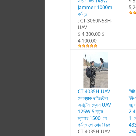
উচ্চ শক্তি 145W
$ 5
Jammer 1000m
5,2
পর্যন্ত
: CT-3060N58H-
UAV
$ 4,300.00 $
4,100.00
CT-4035H-UAV
সিট
মেনপ্যাক ডাইরেক্টাল
ইউএ
অ্যান্টেনা ড্রোন UAV
ব্যান
125W 5 ব্যান্ড
2.4
জ্যামার 1500 এম
1 এ
পর্যন্ত গো হোম বিকল্প
433
CT-4035H-UAV
এমএ