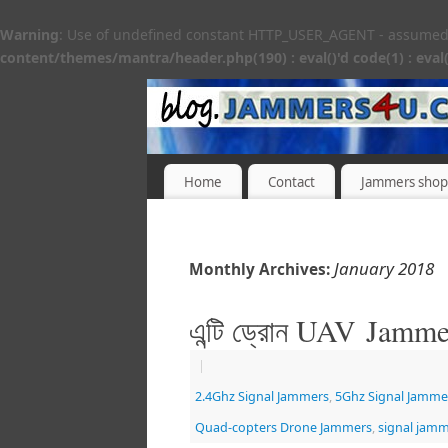
Warning
: Use of undefined constant HTTP_USER_AGENT - assumed 'H
content/themes/mantra/header.php(190) : eval()'d code(1) : eval(
Home
Contact
Jammers shop
January 2018
Monthly Archives:
এন্টি ড্রোন UAV Jamm
|
2.4Ghz Signal Jammers
,
5Ghz Signal Jamme
Quad-copters Drone Jammers
,
signal jam