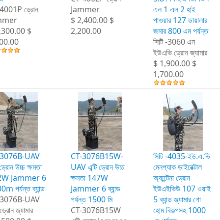
4001P ড্রোন
Jammer
এল 1 এল 2 হাই
mmer
$ 2,400.00 $
পাওয়ার 127 ডায়ালার
,300.00 $
2,200.00
জমার 800 এম পর্যন্ত
00.00
সিটি -3060 এন
ইউএভি ড্রোন জ্যামার
$ 1,900.00 $
1,700.00
-3076B-UAV
CT-3076B15W-
সিটি -4035-ইউ.এ.ভি
 ড্রোন উচ্চ ক্ষমতা
UAV এন্টি ড্রোন উচ্চ
মেনপ্যাক ডাইরেক্টাল
2W Jammer 6
ক্ষমতা 147W
অ্যান্টেনা ড্রোন
m পর্যন্ত ব্যান্ড
Jammer 6 ব্যান্ড
ইউএইভিউ 107 ওয়াই
-3076B-UAV
পর্যন্ত 1500 মি
5 ব্যান্ড জ্যামার গো
-ড্রোন জ্যামার
CT-3076B15W
হোম বিকল্পসহ 1000