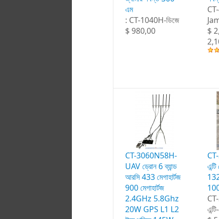
এম
CT-
: CT-1040H-ডিজে
Ja
$ 980,00
$ 2
2,1
CT-3060N58H-
CT
UAV ড্রোন 6 ব্যান্ড
এন্টি
আরসি 433 মেগাহার্টজ
13
900 মেগাহার্টজ
1000
2.4GHz 5.8Ghz
CT
20W GPS L1 L2
এন্টি