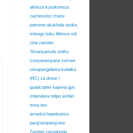
akhoza kusokoneza
zachinsinsi chanu
pamene akukhala otsika
mtengo tsiku lililonse ndi
zina zambiri.
Timanyamula zinthu
zosiyanasiyana zomwe
zimapangidwira kutalika
(RC) za drone /
quadcopter kapena gps
mbendera ndipo ambiri
mwa iwo
amadzichepetsanso
pang’onopang’ono.
Zambiri zamalonda