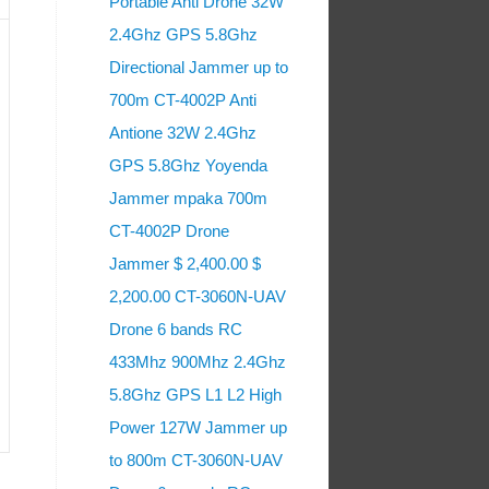
Portable Anti Drone 32W
2.4Ghz GPS 5.8Ghz
Directional Jammer up to
700m CT-4002P Anti
Antione 32W 2.4Ghz
GPS 5.8Ghz Yoyenda
Jammer mpaka 700m
CT-4002P Drone
Jammer $ 2,400.00 $
2,200.00 CT-3060N-UAV
Drone 6 bands RC
433Mhz 900Mhz 2.4Ghz
5.8Ghz GPS L1 L2 High
Power 127W Jammer up
to 800m CT-3060N-UAV