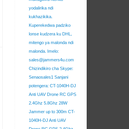
yodalirika ndi
kukhazikika.
Kuperekedwa padziko
lonse kudzera ku DHL,
mitengo ya malonda ndi
malonda. Imelo:
sales@jammers4u.com
Chizindikiro cha Skype:
Senaosales1 Sanjani
potengera: CT-1040H-DJ
Anti UAV Drone RC GPS
2.4Ghz 5.8Ghz 28W
Jammer up to 300m CT-
1040H-DJ Anti UAV
Drone RC GPS 2.4Ghz