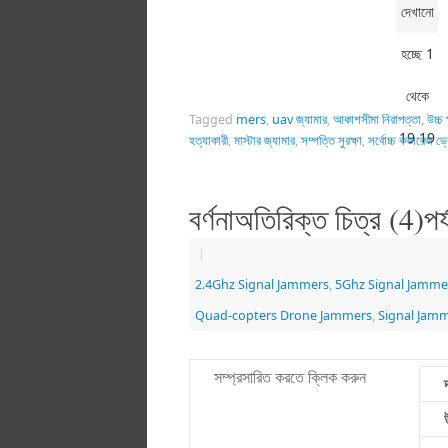
দেখানো
হচ্ছে 1
থেকে
Tagged
mers
,
uav জ্যামার
,
আকাশসীমা নিরাপত্তা
,
উচ্
19 19
হত্যাকারী
,
মাস্টার জ্যামার
,
সম্পত্তি সুরক্ষা
,
সর্বোচ্চ কভারেজ ড্
(1 পেজ)
বর্ণনাঅতিরিক্ত চিত্র (4)পর
|
2.4Ghz Signal Jammers
,
5Ghz Signal Jamme
Quad-copters Drone Jammers
,
Signal Jam
সম্প্রসারিত করতে ক্লিক করুন