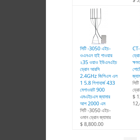
সিটি -3050 এইচ-
CT
ওএনএন হাই পাওয়ার
ড্রোন
২35 ওয়াও ইউএনএইচ
ক্ষ
ড্রোন আরসি
পোর্
2.4GHz জিপিএস এল
জ্য
1 5.8 গিগাহার্জ 433
সিট
মেগাওয়াট 900
ড্রো
এমএইচএস জ্যামার
$ 1
আপ 2000 এম
12,
সিটি -3050 এইচ-
ওমান ড্রোন জ্যামার
$ 8,800.00