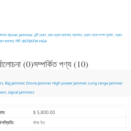
চ ক্ষমতা doner jemmer
,
এন্টি ড্রোন
,
চরম ড্রোন জ্যামার
,
জ্যামার
,
ড্রোন থেকে সম্পদ সুরক্ষা
,
ড্রোন
রোন জ্যামার
,
সিটি -8078ATW-HGA
্যালোচনা (0)সম্পর্কিত পণ্য (10)
rs
,
Big Jammer
,
Drone Jammer
,
High power Jammer
,
Long range Jammer
,
mers
,
signal jammers
দাম:
$ 5,800.00
উপস্থিতি:
স্টক ইন