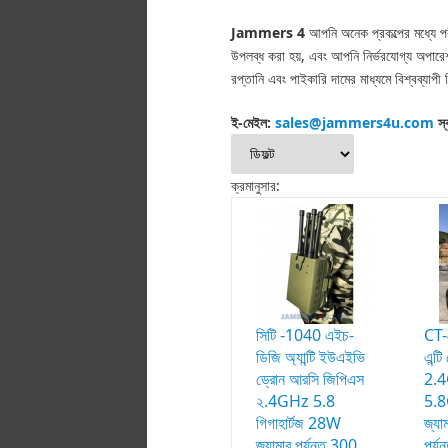
Jammers 4
আপনি অনেক প্রকল্পের মধ্যে পরী
উপলব্ধ করা হয়, এবং আপনি নির্ভরযোগ্য অপারেশন 
রপ্তানি এবং পাইকারি দামের মাধ্যমে বিশ্বব্যাপ
ই-মেইল:
sales@jammers4u.com
স
ক্রমানুসার:
সিটি -1040 এইচ-
CT-
ডিজি অ্যান্টি ইউএইভি
এন্ট
ড্রোন আরসি জিপিএস
2.
২.4GHz 5.8
5.8
গিগাহার্টজ 28W
জ্য
জ্যামার পর্যন্ত 300
পর্যন