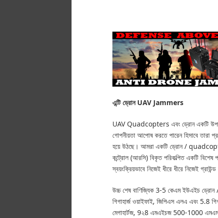
এন্টি ড্রোন UAV
Jammers
UAV Quadcopters এবং ড্রোন একটি উপশম
গোপনীয়তা আপোষ করতে পারেন হিসাবে তারা প্
হয়ে উঠছে।
আমরা একটি ড্রোন / quadcopt
কন্ট্রোল (আরসি) বিকৃত পরিকল্পিত একটি বিশেষ 
স্বয়ংক্রিয়ভাবে নিজেই ধীরে ধীরে নিজেই গ্রাউন্
উচ্চ শেষ বাণিজ্যিক 3-5 কেএম ইউএইচ ড্রোন / 
গিগাহার্জ ওয়াইফাই, জিপিএস এলএ এবং 5.8 গিগ
মেগাহার্টজ, 9২8 এমএইচজ 500-1000 এমএম সর্ব