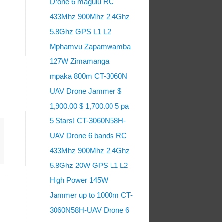
Drone 6 magulu RC
433Mhz 900Mhz 2.4Ghz
5.8Ghz GPS L1 L2
Mphamvu Zapamwamba
127W Zimamanga
mpaka 800m CT-3060N
UAV Drone Jammer $
1,900.00 $ 1,700.00 5 pa
5 Stars! CT-3060N58H-
UAV Drone 6 bands RC
433Mhz 900Mhz 2.4Ghz
5.8Ghz 20W GPS L1 L2
High Power 145W
Jammer up to 1000m CT-
3060N58H-UAV Drone 6