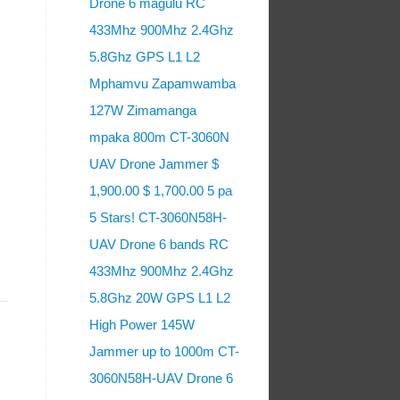
Drone 6 magulu RC
433Mhz 900Mhz 2.4Ghz
5.8Ghz GPS L1 L2
Mphamvu Zapamwamba
127W Zimamanga
mpaka 800m CT-3060N
UAV Drone Jammer $
1,900.00 $ 1,700.00 5 pa
5 Stars! CT-3060N58H-
UAV Drone 6 bands RC
433Mhz 900Mhz 2.4Ghz
5.8Ghz 20W GPS L1 L2
High Power 145W
Jammer up to 1000m CT-
3060N58H-UAV Drone 6