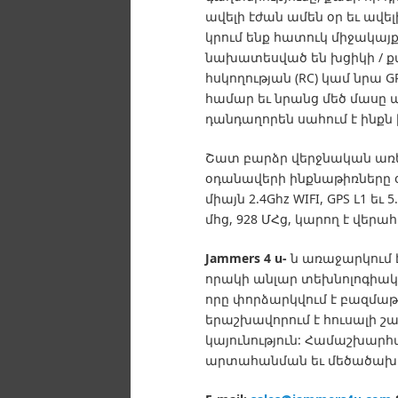
ավելի էժան ամեն օր եւ ավել
կրում ենք հատուկ միջակայք
նախատեսված են խցիկի / ք
հսկողության (RC) կամ նրա 
համար եւ նրանց մեծ մասը
դանդաղորեն սահում է ինքն 
Շատ բարձր վերջնական առե
օդանավերի ինքնաթիռները 
միայն 2.4Ghz WIFI, GPS L1 եւ 5
մհց, 928 ՄՀց, կարող է վերահս
Jammers 4 u-
ն առաջարկում 
որակի անլար տեխնոլոգիակ
որը փորձարկվում է բազմաթ
երաշխավորում է հուսալի շա
կայունություն:
Համաշխարհայ
արտահանման եւ մեծածախ գ