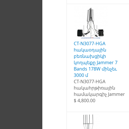
CT-N3077-HGA
հակաօդային
բեռնախցիկի
կողպեքը Jammer 7
Bands 178W մինչեւ
3000 մ
CT-N3077-HGA
հակահրթիռային
համակարգիչ Jammer
$ 4,800.00