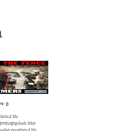
Ղ
s- ը
ռնում են
է փոխզիջման ձեր
րանք դառնում են