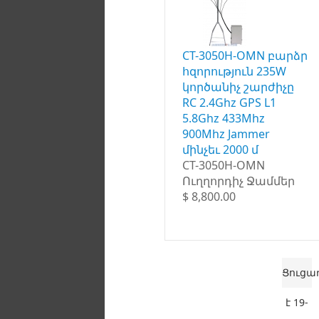
CT-3050H-OMN բարձր
հզորություն 235W
կործանիչ շարժիչը
RC 2.4Ghz GPS L1
5.8Ghz 433Mhz
900Mhz Jammer
մինչեւ 2000 մ
CT-3050H-OMN
Ուղղորդիչ Ջամմեր
$ 8,800.00
Ցուցա
է 19-