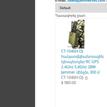
E-mail:
sales@jammers4u.com
Դասավորել ըստ:
CT-1040H-DJ
հակաօվկիանոսային
դիսպետչեր RC GPS
2.4Ghz 5.8Ghz 28W
Jammer մինչեւ 300 մ
CT-1040H-DJ- ը
$ 980.00