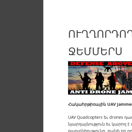
ՈՒՂՂՈՐԴՈ
ՋԵՄՄԵՐՍ
Հակահրթիռային UAV
Jammer
UAV Quadcopters եւ drones դա
նյարդայնություն եւ կարող 
գաղտնիությունը, քանի որ դ