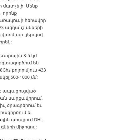
ի մատչելի:
Մենք
, որոնք
առակուսի հեռավոր
GPS ազդանշանների
 ավտոմատ կերպով
իրեն:
ւտրային 3-5 կմ
օգտագործում են
.8Ghz բոլոր մյուս 433
կել 500-1000 մմ:
է ապացուցված
ան սարքավորում,
իվ ծրագրերում եւ
հագործում եւ
ին առաքում DHL,
ների միջոցով: