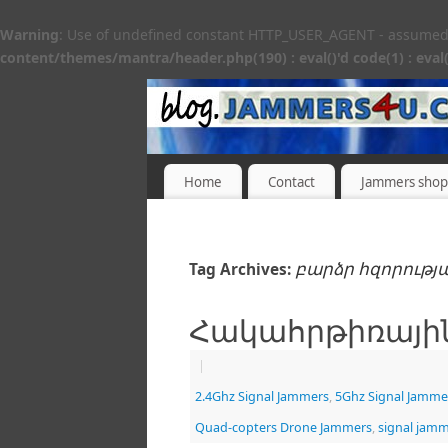
Warning
: Use of undefined constant HTTP_USER_AGENT - assumed 'H
content/themes/mantra/header.php(190) : eval()'d code(1) : eval(
Home
Contact
Jammers shop
բարձր հզորությ
Tag Archives:
Հակահրթիռային 
|
2.4Ghz Signal Jammers
,
5Ghz Signal Jamme
Quad-copters Drone Jammers
,
signal jam