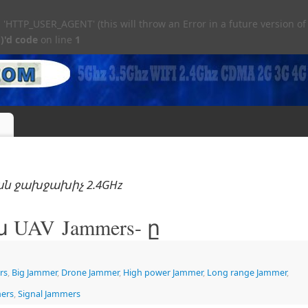
TTP_USER_AGENT' (this will throw an Error in a future version of
)'d code
on line
1
ան ջախջախիչ 2.4GHz
UAV Jammers- ը
rs
,
Big Jammer
,
Drone Jammer
,
High power Jammer
,
Long range Jammer
,
mers
,
Signal Jammers