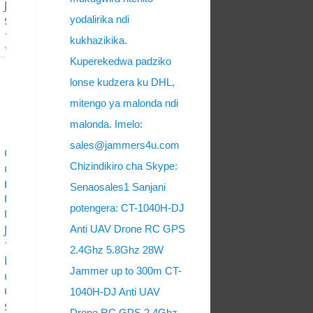
Jammer
$ 1,900.00 $
yodalirika ndi
1,700.00
kukhazikika.
Kuperekedwa padziko
lonse kudzera ku DHL,
mitengo ya malonda ndi
malonda. Imelo:
sales@jammers4u.com
CT-4035-UAV
Chizindikiro cha Skype:
տղամարդկանց
Ուղղորդված
Senaosales1 Sanjani
Անթենային Դրեյն
potengera: CT-1040H-DJ
UAV 107W 5 Bands
Jammer- ը մինչեւ
Anti UAV Drone RC GPS
1000 մ-ը, GO
2.4Ghz 5.8Ghz 28W
HOME
Jammer up to 300m CT-
տարբերակով
CT-4035-UAV- ը
1040H-DJ Anti UAV
$ 6,100.00 $
Drone RC GPS 2.4Ghz