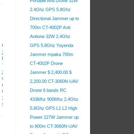
Portable Anti Drone 32W
2.4Ghz GPS 5.8Ghz
Directional Jammer up to
700m CT-4002P Anti
Antione 32W 2.4Ghz
CT-24100G UAV
GPS 5.8Ghz Yoyenda
շարժիչը բարձր
Jammer mpaka 700m
հզորություն
CT-4002P Drone
140W 2.4Ghz GPS
շարժական
Jammer $ 2,400.00 $
գործը Jammer
2,200.00 CT-3060N-UAV
մինչեւ 4000m
Drone 6 bands RC
CT-24100G GPS
2.4Ghz 140W
433Mhz 900Mhz 2.4Ghz
$ 5,800.00
5.8Ghz GPS L1 L2 High
Power 127W Jammer up
to 800m CT-3060N-UAV