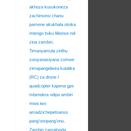
akhoza kusokoneza
zachinsinsi chanu
pamene akukhala otsika
mtengo tsiku lililonse ndi
zina zambiri.
Timanyamula zinthu
zosiyanasiyana zomwe
zimapangidwira kutalika
(RC) za drone /
quadcopter kapena gps
mbendera ndipo ambiri
mwa iwo
amadzichepetsanso
pang’onopang’ono.
Zambiri zamalonda