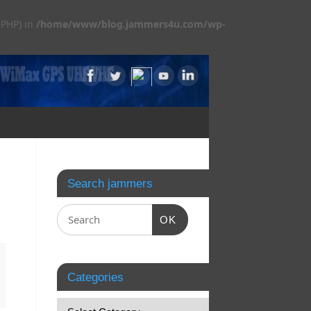
 PHP) in
/home/www/blog.jammers4u.com/wp-
Search jammers
OK
Categories