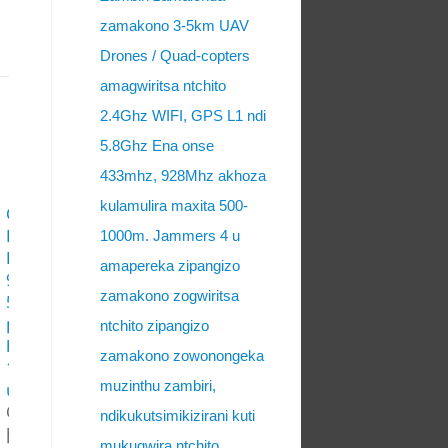
zamakono 3-5km UAV
Drones / Quad-copters
amagwiritsa ntchito
2.4Ghz WIFI, GPS L1 ndi
5.8Ghz Ena onse
433mhz, 928Mhz akhoza
kulamulira maxita 500-
CT-3060N-UAV
Drone 6 տողեր
1000m. Jammers 4 u
RC 433Mhz
amapereka zipangizo
900Mhz 2.4Ghz
zamakono zogwiritsa
5.8Ghz GPS L1 L2
բարձր
ntchito zipangizo
հզորություն
zamakono zowonongeka
127W Jammer
muzinthu zambiri,
մինչեւ 800 մ
CT-3060N
ndikukutsimikizirani kuti
ինքնաթիռի
mukugwira ntchito