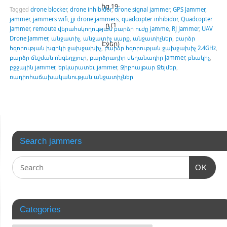
ից 19-
Tagged
drone blocker
,
drone inhibidor
,
drone signal jammer
,
GPS Jammer
,
jammer
,
jammers wifi
,
jji drone jammers
,
quadcopter inhibidor
,
Quadcopter
ը (1
Jammer
,
remoute վերահսկողության բարձր ուժը jamme
,
RJ Jammer
,
UAV
Drone Jammer
,
անջատիչ
,
անջատիչ սարք
,
անջատիչներ
,
բարձր
Էջեր)
հզորության խցիկի ջախջախիչ
,
բարձր հզորության ջախջախիչ 2.4GHz
,
բարձր ճնշման ռնգեղջյուր
,
բարձրադիր սեղանադիր jammer
,
բնակիչ
,
բջջային jammer
,
երկարատեւ jammer
,
Ջիբրալթար Ջեյմեր
,
ռադիոհաճախականության անջատիչներ
Search jammers
OK
Categories