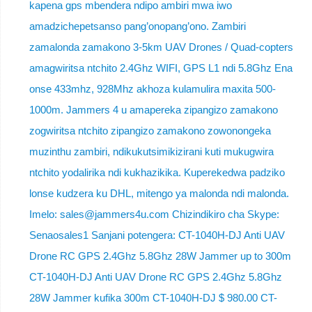
kapena gps mbendera ndipo ambiri mwa iwo
amadzichepetsanso pang’onopang’ono. Zambiri
zamalonda zamakono 3-5km UAV Drones / Quad-copters
amagwiritsa ntchito 2.4Ghz WIFI, GPS L1 ndi 5.8Ghz Ena
onse 433mhz, 928Mhz akhoza kulamulira maxita 500-
1000m. Jammers 4 u amapereka zipangizo zamakono
zogwiritsa ntchito zipangizo zamakono zowonongeka
muzinthu zambiri, ndikukutsimikizirani kuti mukugwira
ntchito yodalirika ndi kukhazikika. Kuperekedwa padziko
lonse kudzera ku DHL, mitengo ya malonda ndi malonda.
Imelo: sales@jammers4u.com Chizindikiro cha Skype:
Senaosales1 Sanjani potengera: CT-1040H-DJ Anti UAV
Drone RC GPS 2.4Ghz 5.8Ghz 28W Jammer up to 300m
CT-1040H-DJ Anti UAV Drone RC GPS 2.4Ghz 5.8Ghz
28W Jammer kufika 300m CT-1040H-DJ $ 980.00 CT-