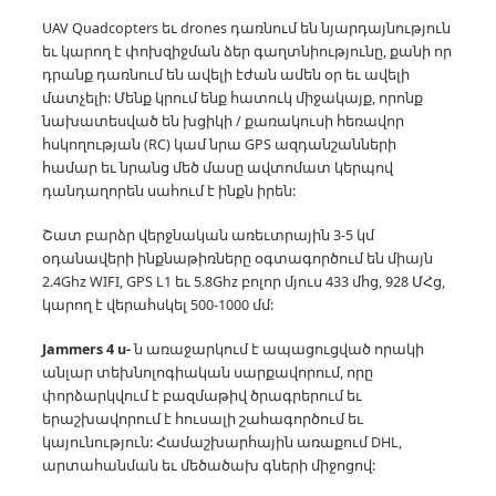
UAV Quadcopters եւ drones դառնում են նյարդայնություն
եւ կարող է փոխզիջման ձեր գաղտնիությունը, քանի որ
դրանք դառնում են ավելի էժան ամեն օր եւ ավելի
մատչելի:
Մենք կրում ենք հատուկ միջակայք, որոնք
նախատեսված են խցիկի / քառակուսի հեռավոր
հսկողության (RC) կամ նրա GPS ազդանշանների
համար եւ նրանց մեծ մասը ավտոմատ կերպով
դանդաղորեն սահում է ինքն իրեն:
Շատ բարձր վերջնական առեւտրային 3-5 կմ
օդանավերի ինքնաթիռները օգտագործում են միայն
2.4Ghz WIFI, GPS L1 եւ 5.8Ghz բոլոր մյուս 433 մհց, 928 ՄՀց,
կարող է վերահսկել 500-1000 մմ:
Jammers 4 u-
ն առաջարկում է ապացուցված որակի
անլար տեխնոլոգիական սարքավորում, որը
փորձարկվում է բազմաթիվ ծրագրերում եւ
երաշխավորում է հուսալի շահագործում եւ
կայունություն:
Համաշխարհային առաքում DHL,
արտահանման եւ մեծածախ գների միջոցով: