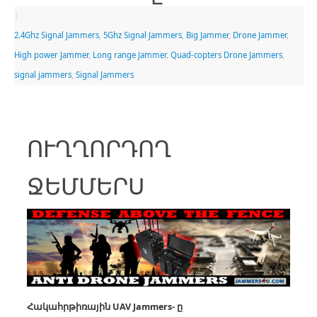
|
2.4Ghz Signal Jammers
,
5Ghz Signal Jammers
,
Big Jammer
,
Drone Jammer
,
High power Jammer
,
Long range Jammer
,
Quad-copters Drone Jammers
,
signal jammers
,
Signal Jammers
ՈՒՂՂՈՐԴՈՂ
ՋԵՄՄԵՐՍ
Հակահրթիռային UAV
Jammers- ը