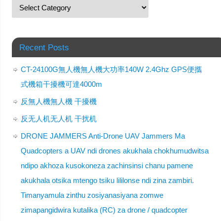
Recent Posts
CT-24100G無人機無人機大功率140W 2.4Ghz GPS便攜
式機箱干擾機可達4000m
反無人機無人機 干擾機
反无人机无人机 干扰机
DRONE JAMMERS Anti-Drone UAV Jammers Ma
Quadcopters a UAV ndi drones akukhala chokhumudwitsa
ndipo akhoza kusokoneza zachinsinsi chanu pamene
akukhala otsika mtengo tsiku lililonse ndi zina zambiri.
Timanyamula zinthu zosiyanasiyana zomwe
zimapangidwira kutalika (RC) za drone / quadcopter