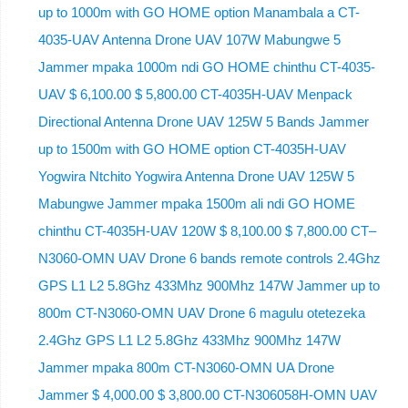
up to 1000m with GO HOME option Manambala a CT-
4035-UAV Antenna Drone UAV 107W Mabungwe 5
Jammer mpaka 1000m ndi GO HOME chinthu CT-4035-
UAV $ 6,100.00 $ 5,800.00 CT-4035H-UAV Menpack
Directional Antenna Drone UAV 125W 5 Bands Jammer
up to 1500m with GO HOME option CT-4035H-UAV
Yogwira Ntchito Yogwira Antenna Drone UAV 125W 5
Mabungwe Jammer mpaka 1500m ali ndi GO HOME
chinthu CT-4035H-UAV 120W $ 8,100.00 $ 7,800.00 CT–
N3060-OMN UAV Drone 6 bands remote controls 2.4Ghz
GPS L1 L2 5.8Ghz 433Mhz 900Mhz 147W Jammer up to
800m CT-N3060-OMN UAV Drone 6 magulu otetezeka
2.4Ghz GPS L1 L2 5.8Ghz 433Mhz 900Mhz 147W
Jammer mpaka 800m CT-N3060-OMN UA Drone
Jammer $ 4,000.00 $ 3,800.00 CT-N306058H-OMN UAV