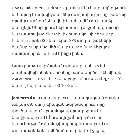
UAV Quadcopters եւ drones դառնում են նյարդայնություն
եւ կարող է փոխզիջման ձեր գաղտնիությունը, քանի որ
դրանք դառնում են ավելի էժան ամեն օր եւ ավելի
մատչելի:
Մենք կրում ենք հատուկ միջակայք, որոնք
նախատեսված են խցիկի / քառակուսի հեռավոր
հսկողության (RC) կամ նրա GPS ազդանշանների
համար եւ նրանց մեծ մասը ավտոմատ կերպով
դանդաղորեն սահում է ինքն իրեն:
Շատ բարձր վերջնական առեւտրային 3-5 կմ
օդանավերի ինքնաթիռները օգտագործում են միայն
2.4Ghz WIFI, GPS L1 եւ 5.8Ghz բոլոր մյուս 433 մհց, 928 ՄՀց,
կարող է վերահսկել 500-1000 մմ:
Jammers 4 u-
ն առաջարկում է ապացուցված որակի
անլար տեխնոլոգիական սարքավորում, որը
փորձարկվում է բազմաթիվ ծրագրերում եւ
երաշխավորում է հուսալի շահագործում եւ
կայունություն:
Համաշխարհային առաքում DHL,
արտահանման եւ մեծածախ գների միջոցով: