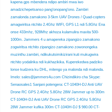
kapena gps mbendera ndipo ambiri mwa iwo
amadzichepetsanso pang’onopang’ono. Zambiri
zamalonda zamakono 3-5km UAV Drones / Quad-copters
amagwiritsa ntchito 2.4Ghz WIFI, GPS L1 ndi 5.8Ghz Ena
onse 433mhz, 928Mhz akhoza kulamulira maxita 500-
1000m. Jammers 4 u amapereka zipangizo zamakono
zogwiritsa ntchito zipangizo zamakono zowonongeka
muzinthu zambiri, ndikukutsimikizirani kuti mukugwira
ntchito yodalirika ndi kukhazikika. Kuperekedwa padziko
lonse kudzera ku DHL, mitengo ya malonda ndi malonda.
Imelo: sales@jammers4u.com Chizindikiro cha Skype:
Senaosales1 Sanjani potengera: CT-1040H-DJ Anti UAV
Drone RC GPS 2.4Ghz 5.8Ghz 28W Jammer up to 300m
CT-1040H-DJ Anti UAV Drone RC GPS 2.4Ghz 5.8Ghz
28W Jammer kufika 300m CT-1040H-DJ $ 980.00 CT-