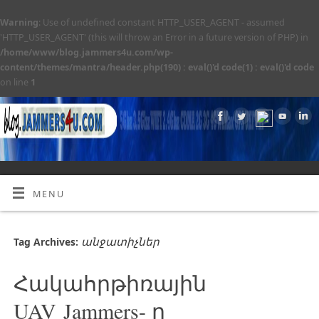
Warning
: Use of undefined constant HTTP_USER_AGENT - assumed
'HTTP_USER_AGENT' (this will throw an Error in a future version of PHP) in
/home/www/blog.jammers4u.com/wp-
content/themes/mantra/header.php(190) : eval()'d code(1) : eval()'d code
on line
1
MENU
անջատիչներ
Tag Archives:
Հակահրթիռային
UAV Jammers- ը