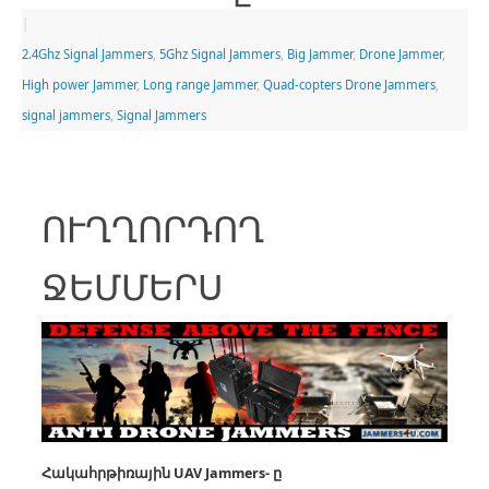
|
2.4Ghz Signal Jammers
,
5Ghz Signal Jammers
,
Big Jammer
,
Drone Jammer
,
High power Jammer
,
Long range Jammer
,
Quad-copters Drone Jammers
,
signal jammers
,
Signal Jammers
ՈՒՂՂՈՐԴՈՂ
ՋԵՄՄԵՐՍ
Հակահրթիռային UAV
Jammers- ը