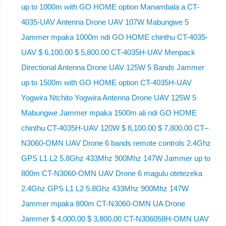
up to 1000m with GO HOME option Manambala a CT-
4035-UAV Antenna Drone UAV 107W Mabungwe 5
Jammer mpaka 1000m ndi GO HOME chinthu CT-4035-
UAV $ 6,100.00 $ 5,800.00 CT-4035H-UAV Menpack
Directional Antenna Drone UAV 125W 5 Bands Jammer
up to 1500m with GO HOME option CT-4035H-UAV
Yogwira Ntchito Yogwira Antenna Drone UAV 125W 5
Mabungwe Jammer mpaka 1500m ali ndi GO HOME
chinthu CT-4035H-UAV 120W $ 8,100.00 $ 7,800.00 CT–
N3060-OMN UAV Drone 6 bands remote controls 2.4Ghz
GPS L1 L2 5.8Ghz 433Mhz 900Mhz 147W Jammer up to
800m CT-N3060-OMN UAV Drone 6 magulu otetezeka
2.4Ghz GPS L1 L2 5.8Ghz 433Mhz 900Mhz 147W
Jammer mpaka 800m CT-N3060-OMN UA Drone
Jammer $ 4,000.00 $ 3,800.00 CT-N306058H-OMN UAV