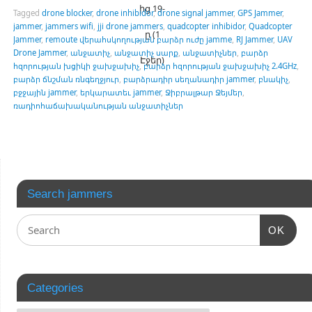
ից 19-
Tagged
drone blocker
,
drone inhibidor
,
drone signal jammer
,
GPS Jammer
,
jammer
,
jammers wifi
,
jji drone jammers
,
quadcopter inhibidor
,
Quadcopter
ը (1
Jammer
,
remoute վերահսկողության բարձր ուժը jamme
,
RJ Jammer
,
UAV
Drone Jammer
,
անջատիչ
,
անջատիչ սարք
,
անջատիչներ
,
բարձր
Էջեր)
հզորության խցիկի ջախջախիչ
,
բարձր հզորության ջախջախիչ 2.4GHz
,
բարձր ճնշման ռնգեղջյուր
,
բարձրադիր սեղանադիր jammer
,
բնակիչ
,
բջջային jammer
,
երկարատեւ jammer
,
Ջիբրալթար Ջեյմեր
,
ռադիոհաճախականության անջատիչներ
Search jammers
OK
Categories