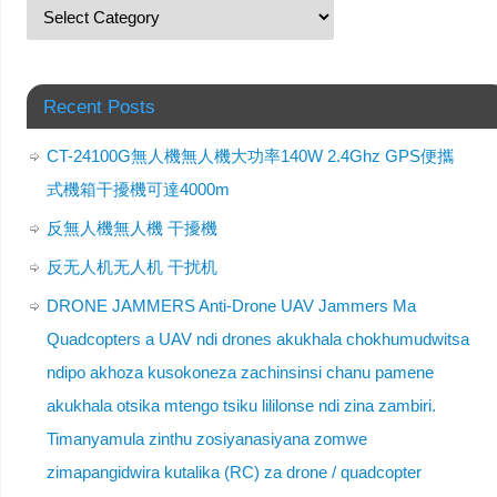
Recent Posts
CT-24100G無人機無人機大功率140W 2.4Ghz GPS便攜
式機箱干擾機可達4000m
反無人機無人機 干擾機
反无人机无人机 干扰机
DRONE JAMMERS Anti-Drone UAV Jammers Ma
Quadcopters a UAV ndi drones akukhala chokhumudwitsa
ndipo akhoza kusokoneza zachinsinsi chanu pamene
akukhala otsika mtengo tsiku lililonse ndi zina zambiri.
Timanyamula zinthu zosiyanasiyana zomwe
zimapangidwira kutalika (RC) za drone / quadcopter