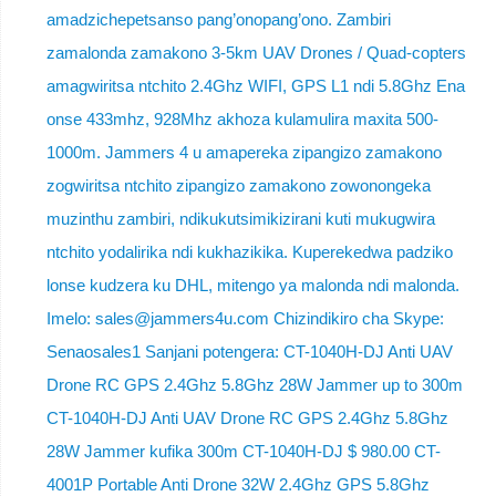
amadzichepetsanso pang’onopang’ono. Zambiri
zamalonda zamakono 3-5km UAV Drones / Quad-copters
amagwiritsa ntchito 2.4Ghz WIFI, GPS L1 ndi 5.8Ghz Ena
onse 433mhz, 928Mhz akhoza kulamulira maxita 500-
1000m. Jammers 4 u amapereka zipangizo zamakono
zogwiritsa ntchito zipangizo zamakono zowonongeka
muzinthu zambiri, ndikukutsimikizirani kuti mukugwira
ntchito yodalirika ndi kukhazikika. Kuperekedwa padziko
lonse kudzera ku DHL, mitengo ya malonda ndi malonda.
Imelo: sales@jammers4u.com Chizindikiro cha Skype:
Senaosales1 Sanjani potengera: CT-1040H-DJ Anti UAV
Drone RC GPS 2.4Ghz 5.8Ghz 28W Jammer up to 300m
CT-1040H-DJ Anti UAV Drone RC GPS 2.4Ghz 5.8Ghz
28W Jammer kufika 300m CT-1040H-DJ $ 980.00 CT-
4001P Portable Anti Drone 32W 2.4Ghz GPS 5.8Ghz