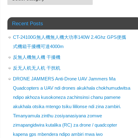
Recent Posts
CT-24100G無人機無人機大功率140W 2.4Ghz GPS便攜
式機箱干擾機可達4000m
反無人機無人機 干擾機
反无人机无人机 干扰机
DRONE JAMMERS Anti-Drone UAV Jammers Ma
Quadcopters a UAV ndi drones akukhala chokhumudwitsa
ndipo akhoza kusokoneza zachinsinsi chanu pamene
akukhala otsika mtengo tsiku lililonse ndi zina zambiri.
Timanyamula zinthu zosiyanasiyana zomwe
zimapangidwira kutalika (RC) za drone / quadcopter
kapena gps mbendera ndipo ambiri mwa iwo