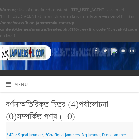
Warning
: Use of undefined constant HTTP_USER_AGENT - assumed
'HTTP_USER_AGENT' (this will throw an Error in a future version of PHP) in
/home/www/blog.jammers4u.com/wp-
content/themes/mantra/header.php(190) : eval()'d code(1) : eval()'d code
on line
1
MENU
বর্ণনাঅতিরিক্ত চিত্র (4)পর্যালোচনা
(0)সম্পর্কিত পণ্য (10)
|
2.4Ghz Signal Jammers
,
5Ghz Signal Jammers
,
Big Jammer
,
Drone Jammer
,