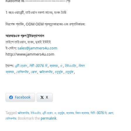
Radome রঙ ——————————– গ্রে
1 বছর ওয়ারেন্টি, তাইওয়ান নকশা মানের, হংকং তৈরি
নিরপেক্ষ প্যাকিং, ODM OEM প্রস্তুতকারকের এবং রপ্তানিকারক:
আরআরএফ গ্রুপ ইন্টারন্যাশনাল
তাইপে তাইওয়ান, হংকং, দুবাই ইউইই
ই-মেইল:
sales@jammers4u.com
http://www.jammers4u.com
ট্যাগ্স:
এন্টি ড্রোন
,
সিটি -3076 বি
,
জ্যামার
,
ও
,
ইউএএইচ
,
বিমান
জ্যামার
,
হেলিকপ্টার
,
হেক্সা
,
অক্টাকোপ্টার
,
চতুর্ভুজ
,
চতুর্ভুজ
,
Facebook
X
Tagged
অক্টাকোপ্টার
,
ইউএএইচ
,
এন্টি ড্রোন
,
ও
,
চতুর্ভুজ
,
জ্যামার
,
বিমান জ্যামার
,
সিটি -3076 বি
,
হেক্সা
,
হেলিকপ্টার
.
Bookmark the
permalink
.