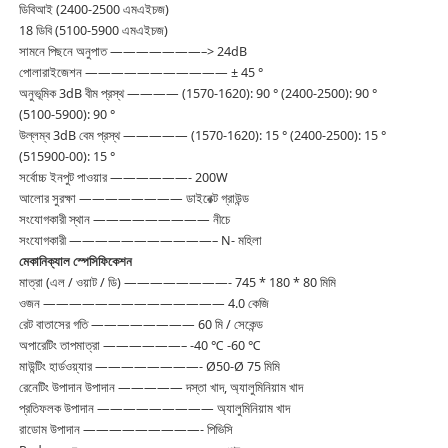
ডিবিআই (2400-2500 এমএইচজ)
18 ডিবি (5100-5900 এমএইচজ)
সামনে পিছনে অনুপাত ———————–> 24dB
পোলারাইজেশন ——————————— ± 45 °
অনুভূমিক 3dB বীম প্রস্থ ———— (1570-1620): 90 ° (2400-2500): 90 °
(5100-5900): 90 °
উল্লম্ব 3dB বেম প্রস্থ ————— (1570-1620): 15 ° (2400-2500): 15 °
(515900-00): 15 °
সর্বোচ্চ ইনপুট পাওয়ার ——————- 200W
আলোর সুরক্ষা ———————— ডাইরেক্ট গ্রাউন্ড
সংযোগকারী স্থান ————————— নীচে
সংযোগকারী ———————————– N- মহিলা
মেকানিক্যাল স্পেসিফিকেশন
মাত্রা (এল / ওয়াট / ডি) ————————- 745 * 180 * 80 মিমি
ওজন —————————————— 4.0 কেজি
রেট বাতাসের গতি ———————— 60 মি / সেকেন্ড
অপারেটিং তাপমাত্রা ——————– -40 ℃ -60 ℃
মাউন্টিং হার্ডওয়্যার ————————- Ø50-Ø 75 মিমি
রেনেটিং উপাদান উপাদান ————— দস্তা খাদ, অ্যালুমিনিয়াম খাদ
প্রতিফলক উপাদান ————————— অ্যালুমিনিয়াম খাদ
রাডোম উপাদান —————————- পিভিসি