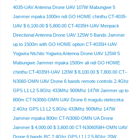
4035-UAV Antenna Drone UAV 107W Mabungwe 5
Jammer mpaka 1000m ndi GO HOME chinthu CT-4035-
UAV $ 6,100.00 $ 5,800.00 CT-4035H-UAV Menpack
Directional Antenna Drone UAV 125W 5 Bands Jammer
up to 1500m with GO HOME option CT-4035H-UAV
Yogwira Ntchito Yogwira Antenna Drone UAV 125W 5
Mabungwe Jammer mpaka 1500m ali ndi GO HOME
chinthu CT-4035H-UAV 120W $ 8,100.00 $ 7,800.00 CT–
N3060-OMN UAV Drone 6 bands remote controls 2.4Ghz
GPS L1 L2 5.8Ghz 433Mhz 900Mhz 147W Jammer up to
800m CT-N3060-OMN UAV Drone 6 magulu otetezeka
2.4Ghz GPS L1 L2 5.8Ghz 433Mhz 900Mhz 147W
Jammer mpaka 800m CT-N3060-OMN UA Drone
Jammer $ 4,000.00 $ 3,800.00 CT-N306058H-OMN UAV
Drone 6 bands RC 2.4Ghz GPS L1 L2 5.8Ghz 20W