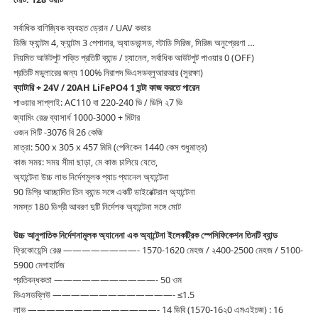
সর্বাধিক বাণিজ্যিক ব্যবহৃত ড্রোন / UAV কভার
ডিজি ফ্যান্টম 4, ফ্যান্টম 3 পেশাদার, অ্যাডভান্সড, স্টাডি সিরিজ, সিরিজ অনুপ্রেরণা …
নিয়মিত আউটপুট শক্তি প্রতিটি ব্যান্ড / চ্যানেল, সর্বাধিক আউটপুট পাওয়ার 0 (OFF)
প্রতিটি মডুলারের জন্য 100% নিরাপদ ভিএসডব্লুআরআর (সুরক্ষা)
ব্যাটারি + 24V / 20AH LiFePO4 1 ঘন্টা কাজ করতে পারেন
পাওয়ার সাপ্লাই: AC110 বা 220-240 ভি / ডিসি ২7 ভি
জ্যামিং রেঞ্জ ব্যাসার্ধ 1000-3000 + মিটার
ওজন সিটি -3076 বি 26 কেজি
মাত্রা: 500 x 305 x 457 মিমি (পেলিকেন 1440 কেস শুধুমাত্র)
কাজ সময়: সময় সীমা ছাড়া, মে কাজ চালিয়ে যেতে,
অ্যান্টেনা উচ্চ লাভ নির্দেশমূলক প্যাচ প্যানেল অ্যান্টেনা
90 ডিগ্রি আচ্ছাদিত তিন ব্যান্ড সঙ্গে একটি ডাইরেক্টরাল অ্যান্টেনা
সমস্ত 180 ডিগ্রী আবরণ দুটি নির্দেশক অ্যান্টেনা সঙ্গে মোট
উচ্চ আনুপাতিক নির্দেশনামূলক অ্যানেনা এক অ্যান্টেনা ইলেকট্রিক স্পেসিফিকেশন তিনটি ব্যান্ড
ফ্রিকোয়েন্সি রেঞ্জ ————————- 1570-1620 মেহজ / ২400-2500 মেহজ / 5100-
5900 মেগাহার্টজ
প্রতিবন্ধকতা ———————————- 50 ওম
ভিএসডব্লিউ —————————————- ≤1.5
লাভ ——————————————- 14 ডিবি (1570-16২0 এমএইচজ) : 16