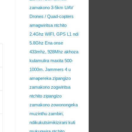
zamakono 3-5km UAV
Drones / Quad-copters
amagwiritsa ntchito
2.4Ghz WIFI, GPS L1 ndi
5.8Ghz Ena onse
433mhz, 928Mhz akhoza
kulamulira maxita 500-
1000m. Jammers 4 u
amapereka zipangizo
zamakono zogwiritsa
ntchito zipangizo
zamakono zowonongeka
muzinthu zambiri,
ndikukutsimikizirani kuti
mukugwira ntchito