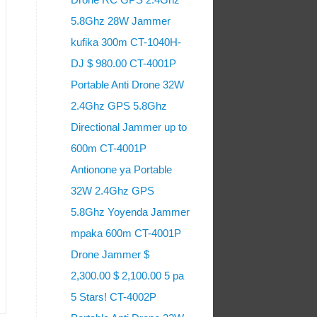
5.8Ghz 28W Jammer
kufika 300m CT-1040H-
DJ $ 980.00 CT-4001P
Portable Anti Drone 32W
2.4Ghz GPS 5.8Ghz
Directional Jammer up to
600m CT-4001P
Antionone ya Portable
32W 2.4Ghz GPS
5.8Ghz Yoyenda Jammer
mpaka 600m CT-4001P
Drone Jammer $
2,300.00 $ 2,100.00 5 pa
5 Stars! CT-4002P