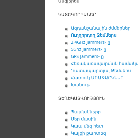
Անգլերեն
ԿԱՏԵԳՈՐԻԱՆԵՐ
Ազդանշանային ժմմերներ
Ուղղորդող Ջեմմերս
2.4GHz Jammers- ը
5Ghz Jammers- ը
GPS Jammers- ը
Հեռակառավարման համակ
Դատապարտյալ Ջեմմերս
Հատուկ ԱՌԱՋԱՐԿՆԵՐ
Խանութ
ՏԵՂԵԿԱՏՎՈՒԹՅՈՒՆ
Պայմանները
Մեր մասին
Կապ մեզ հետ
Կայքի քարտեզ