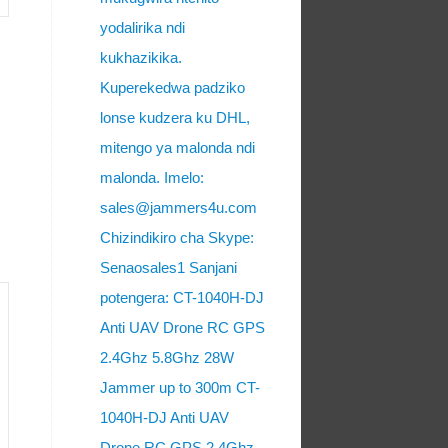
yodalirika ndi
kukhazikika.
Kuperekedwa padziko
lonse kudzera ku DHL,
mitengo ya malonda ndi
malonda. Imelo:
sales@jammers4u.com
Chizindikiro cha Skype:
Senaosales1 Sanjani
potengera: CT-1040H-DJ
Anti UAV Drone RC GPS
2.4Ghz 5.8Ghz 28W
Jammer up to 300m CT-
1040H-DJ Anti UAV
Drone RC GPS 2.4Ghz