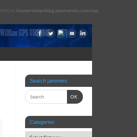
 PHP) in
/home/www/blog.jammers4u.com/wp-
Search jammers
OK
Categories