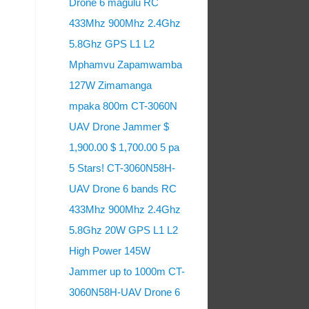
Drone 6 magulu RC
433Mhz 900Mhz 2.4Ghz
5.8Ghz GPS L1 L2
Mphamvu Zapamwamba
127W Zimamanga
mpaka 800m CT-3060N
UAV Drone Jammer $
1,900.00 $ 1,700.00 5 pa
5 Stars! CT-3060N58H-
UAV Drone 6 bands RC
433Mhz 900Mhz 2.4Ghz
5.8Ghz 20W GPS L1 L2
High Power 145W
Jammer up to 1000m CT-
3060N58H-UAV Drone 6