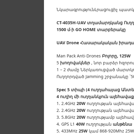
ՆկարագրությունԼրացուցիչ պատկեր
CT-4035H-UAV տղամարդկանց Ուղղոր
1500 մ-ի GO HOME տարբերակը
UAV Drone Հասարակական իրադա
Man Pack Anti-Drones
Բոլորը, 125W
5
խողովակներ
, նոր բարձր հզորո
1 – 2 ժամը Ներկառուցված մարտկ
Ուղղորդված Jamming շրջանակը `50
Spec 5 տիպի (4 ուղղահայաց Անտե
4 ուղիղ մի ուղղանկյուն ալեհավաք
1. 2.4GHz
20W
ուղղության ալեհավա
2. 2.4GHz
20W
ուղղության ալեհավա
3. 5.8GHz
20W
ուղղությամբ ալեհա
4. GPS L1
40W
ուղղության
անթենա
5. 433MHz
25W
կամ 868-920Mhz 25