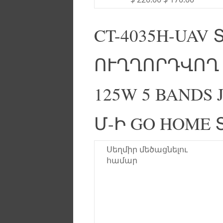
CT-4035H-UA
ՈՒՂՂՈՐԴՎՈՂ 
125W 5 BANDS 
Մ-Ի GO HOME
Սեղմիր մեծացնելու
համար