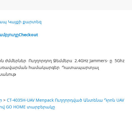
ապ
Կայքի քարտեզ
ամբյուղը
Checkout
 ժմմերներ Ուղղորդող Ջեմմերս 2.4GHz Jammers- ը 5Ghz
եռակառավարման համակարգեր Դատապարտյալ
Խանութ
ր
>
CT-4035H-UAV Menpack Ուղղորդված Անտենա Դրոն UAV
 մ-ով GO HOME տարբերակը