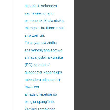
akhoza kusokoneza
zachinsinsi chanu
pamene akukhala otsika
mtengo tsiku lililonse ndi
zina zambiri.
Timanyamula zinthu
zosiyanasiyana zomwe
zimapangidwira kutalika
(RC) za drone /
quadcopter kapena gps
mbendera ndipo ambiri
mwa iwo
amadzichepetsanso
pang’onopang’ono.
Zambiri zamalonda