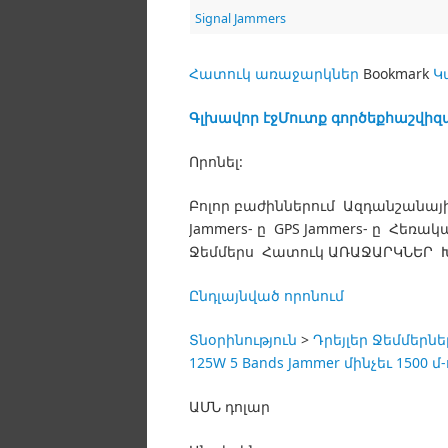
Signal Jammers
Հատուկ առաջարկներ
Bookmark
Կ
Գլխավոր էջ
Մուտք գործեք
հաշվի
զ
Որոնել:
Բոլոր բաժիններում Ազդանշանային
Jammers- ը GPS Jammers- ը Հ
Ջեմմերս Հատուկ ԱՌԱՋԱՐԿՆԵՐ 
Ընդլայնված որոնում
Տնօրինություն
>
Դրեյլեր Ջեմմերնե
125W 5 Bands Jammer մինչեւ 1500
ԱՄՆ դոլար