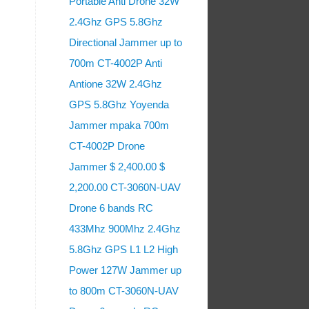
Portable Anti Drone 32W
2.4Ghz GPS 5.8Ghz
Directional Jammer up to
700m CT-4002P Anti
Antione 32W 2.4Ghz
GPS 5.8Ghz Yoyenda
Jammer mpaka 700m
CT-4002P Drone
Jammer $ 2,400.00 $
2,200.00 CT-3060N-UAV
Drone 6 bands RC
433Mhz 900Mhz 2.4Ghz
5.8Ghz GPS L1 L2 High
Power 127W Jammer up
to 800m CT-3060N-UAV