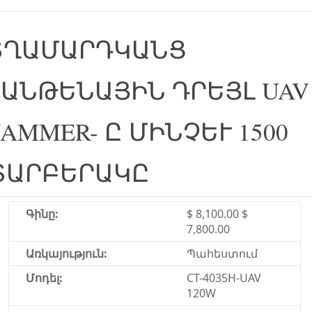
V ՏՂԱՄԱՐԴԿԱՆՑ
ԱՆԹԵՆԱՅԻՆ ԴՐԵՅԼ UAV
JAMMER- Ը ՄԻՆՉԵՒ 1500
 ՏԱՐԲԵՐԱԿԸ
Գինը:
$ 8,100.00 $
7,800.00
Առկայություն:
Պահեստում
Մոդել:
CT-4035H-UAV
120W