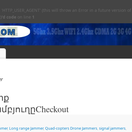
TTP_USER_AGENT' (this will throw an Error in a future version of
)'d code
on line
1
er
տք
բյուղըCheckout
mmer
,
Long range Jammer
,
Quad-copters Drone Jammers
,
signal jammers
,