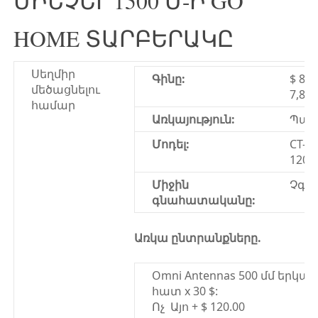
ՄԻՆՉԵՒ 1500 Մ-Ի GO
HOME ՏԱՐԲԵՐԱԿԸ
Սեղմիր
Գինը:
$ 8,1
մեծացնելու
7,800
համար
Առկայություն:
Պահ
Մոդել:
CT-4
120
Միջին
Չգն
գնահատականը:
Առկա ընտրանքները.
Omni Antennas 500 մմ երկար
հատ x 30 $:
Ոչ Այո + $ 120.00