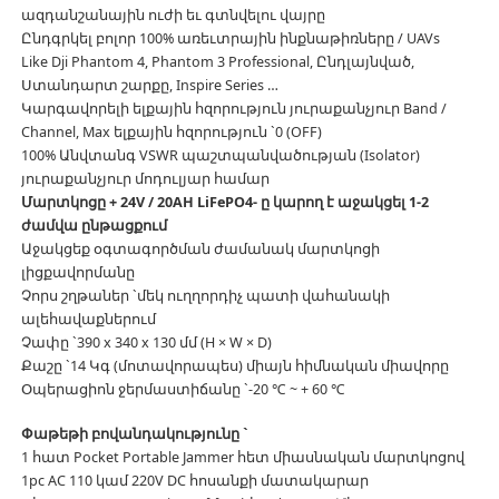
ազդանշանային ուժի եւ գտնվելու վայրը
Ընդգրկել բոլոր 100% առեւտրային ինքնաթիռները / UAVs
Like Dji Phantom 4, Phantom 3 Professional, Ընդլայնված,
Ստանդարտ շարքը, Inspire Series …
Կարգավորելի ելքային հզորություն յուրաքանչյուր Band /
Channel, Max ելքային հզորություն `0 (OFF)
100% Անվտանգ VSWR պաշտպանվածության (Isolator)
յուրաքանչյուր մոդուլյար համար
Մարտկոցը + 24V / 20AH LiFePO4- ը կարող է աջակցել 1-2
ժամվա ընթացքում
Աջակցեք օգտագործման ժամանակ մարտկոցի
լիցքավորմանը
Չորս շղթաներ `մեկ ուղղորդիչ պատի վահանակի
ալեհավաքներում
Չափը `390 x 340 x 130 մմ (H × W × D)
Քաշը `14 Կգ (մոտավորապես) միայն հիմնական միավորը
Օպերացիոն ջերմաստիճանը `-20 ℃ ~ + 60 ℃
Փաթեթի բովանդակությունը `
1 հատ Pocket Portable Jammer հետ միասնական մարտկոցով
1pc AC 110 կամ 220V DC հոսանքի մատակարար