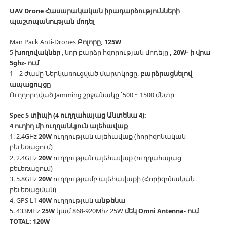
UAV Drone Հասարակական իրադարձությունների
պաշտպանության մոդել
Man Pack Anti-Drones
Բոլորը, 125W
5
խողովակներ
, նոր բարձր հզորության մոդելը
, 20W- ի վրա
5ghz- ում
1 – 2 ժամը Ներկառուցված մարտկոցը,
բարձրացնելով
ապացույցը
Ուղղորդված Jamming շրջանակը `500 ~ 1500 մետր
Spec 5 տիպի (4 ուղղահայաց Անտենա 4):
4 ուղիղ մի ուղղանկյուն ալեհավաք
1. 2.4GHz
20W
ուղղության ալեհավաք (հորիզոնական
բեւեռացում)
2. 2.4GHz
20W
ուղղության ալեհավաք (ուղղահայաց
բեւեռացում)
3. 5.8GHz
20W
ուղղությամբ ալեհավաքի (Հորիզոնական
բեւեռացման)
4. GPS L1
40W
ուղղության
անթենա
5. 433MHz
25W
կամ 868-920Mhz 25W
մեկ Omni Antenna- ում
TOTAL: 120W