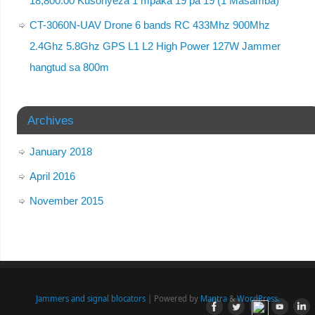
18,800.00 Kusonyeza 1 mpaka 19 pa 19 (1 Masamba)
CT-3060N-UAV Drone 6 bands RC 433Mhz 900Mhz
2.4Ghz 5.8Ghz GPS L1 L2 High Power 127W Jammer
hangtud sa 800m
Archives
January 2018
April 2016
November 2015
Jammers and signal blocators
| Powered by
Mantra
&
WordPress.