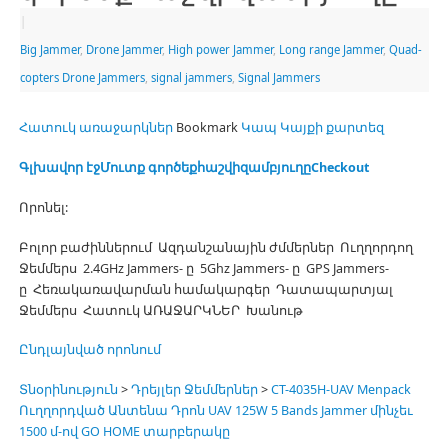
|
Big Jammer
,
Drone Jammer
,
High power Jammer
,
Long range Jammer
,
Quad-
copters Drone Jammers
,
signal jammers
,
Signal Jammers
Հատուկ առաջարկներ
Bookmark
Կապ
Կայքի քարտեզ
Գլխավոր էջ
Մուտք գործեք
հաշվի
զամբյուղը
Checkout
Որոնել:
Բոլոր բաժիններում Ազդանշանային ժմմերներ Ուղղորդող
Ջեմմերս 2.4GHz Jammers- ը 5Ghz Jammers- ը GPS Jammers-
ը Հեռակառավարման համակարգեր Դատապարտյալ
Ջեմմերս Հատուկ ԱՌԱՋԱՐԿՆԵՐ Խանութ
Ընդլայնված որոնում
Տնօրինություն
>
Դրեյլեր Ջեմմերներ
>
CT-4035H-UAV Menpack
Ուղղորդված Անտենա Դրոն UAV 125W 5 Bands Jammer մինչեւ
1500 մ-ով GO HOME տարբերակը