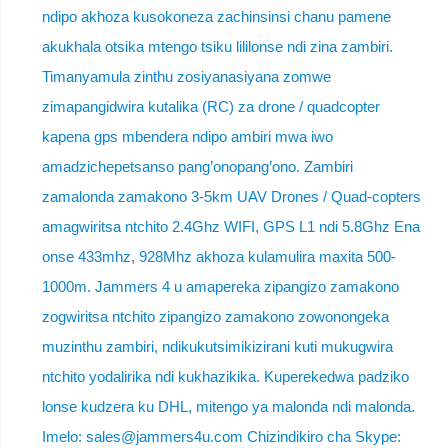
ndipo akhoza kusokoneza zachinsinsi chanu pamene
akukhala otsika mtengo tsiku lililonse ndi zina zambiri.
Timanyamula zinthu zosiyanasiyana zomwe
zimapangidwira kutalika (RC) za drone / quadcopter
kapena gps mbendera ndipo ambiri mwa iwo
amadzichepetsanso pang’onopang’ono. Zambiri
zamalonda zamakono 3-5km UAV Drones / Quad-copters
amagwiritsa ntchito 2.4Ghz WIFI, GPS L1 ndi 5.8Ghz Ena
onse 433mhz, 928Mhz akhoza kulamulira maxita 500-
1000m. Jammers 4 u amapereka zipangizo zamakono
zogwiritsa ntchito zipangizo zamakono zowonongeka
muzinthu zambiri, ndikukutsimikizirani kuti mukugwira
ntchito yodalirika ndi kukhazikika. Kuperekedwa padziko
lonse kudzera ku DHL, mitengo ya malonda ndi malonda.
Imelo: sales@jammers4u.com Chizindikiro cha Skype: