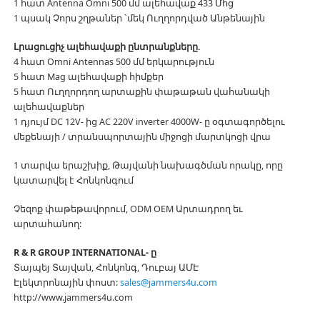
1 հատ Antenna Omni 500 մմ ալեհավաք 433 Մհց
1 պսակ Չորս շղթաներ `մեկ Ուղղորդված Անթենային
Լրացուցիչ ալեհավաքի ընտրանքները.
4 հատ Omni Antennas 500 մմ երկարություն
5 հատ Mag ալեհավաքի հիմքեր
5 հատ Ուղղորդող արտաքին փաթաթան վահանակի
ալեհավաքներ
1 դյույմ DC 12V- ից AC 220V inverter 4000W- ը օգտագործելու
մեքենայի / տրանսպորտային միջոցի մարտկոցի վրա
1 տարվա երաշխիք, Թայվանի նախագծման որակը, որը
կատարվել է Հոնկոնգում
Չեզոք փաթեթավորում, ODM OEM Արտադրող եւ
արտահանող:
R & R GROUP INTERNATIONAL- ը
Տայպեյ Տայվան, Հոնկոնգ, Դուբայ ԱՄԷ
Էլեկտրոնային փոստ:
sales@jammers4u.com
http://www.jammers4u.com