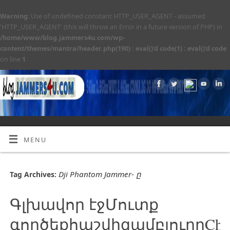
Warning
: Use of undefined constant HTTP_USER_AGENT - assumed
'HTTP_USER_AGENT' (this will throw an Error in a future version of PHP) in
/home/www/blog.jammers4u.com/wp-
content/themes/mantra/header.php(190) : eval()'d code(1) : eval()'d code
on line
1
MENU
Dji Phantom Jammer- ը
Tag Archives:
Գլխավոր էջՄուտք
գործեքհաշվիզամբյուղըChec