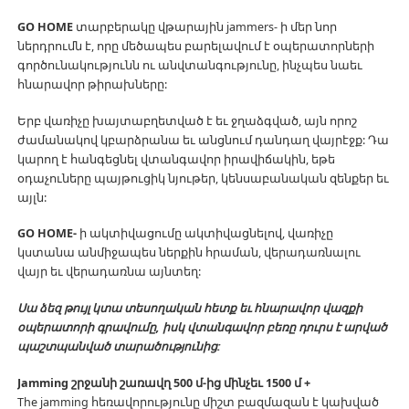
GO HOME
տարբերակը վթարային jammers- ի մեր նոր
ներդրումն է, որը մեծապես բարելավում է օպերատորների
գործունակությունն ու անվտանգությունը, ինչպես նաեւ
հնարավոր թիրախները:
Երբ վառիչը խայտաբղետված է եւ ջղաձգված, այն որոշ
ժամանակով կբարձրանա եւ անցնում դանդաղ վայրէջք: Դա
կարող է հանգեցնել վտանգավոր իրավիճակին, եթե
օդաչուները պայթուցիկ նյութեր, կենսաբանական զենքեր եւ
այլն:
GO HOME-
ի ակտիվացումը ակտիվացնելով, վառիչը
կստանա անմիջապես ներքին հրաման, վերադառնալու
վայր եւ վերադառնա այնտեղ:
Սա ձեզ թույլ կտա տեսողական հետք եւ հնարավոր վազքի
օպերատորի գրավումը, իսկ վտանգավոր բեռը դուրս է արված
պաշտպանված տարածությունից:
Jamming շրջանի շառավղ 500 մ-ից մինչեւ 1500 մ +
The jamming հեռավորությունը միշտ բազմազան է կախված