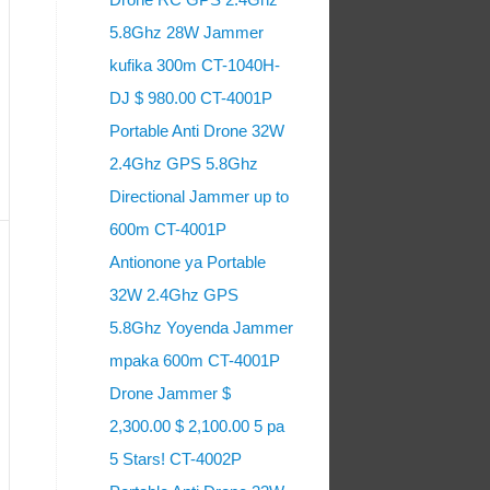
5.8Ghz 28W Jammer
kufika 300m CT-1040H-
DJ $ 980.00 CT-4001P
Portable Anti Drone 32W
2.4Ghz GPS 5.8Ghz
Directional Jammer up to
600m CT-4001P
Antionone ya Portable
32W 2.4Ghz GPS
5.8Ghz Yoyenda Jammer
mpaka 600m CT-4001P
Drone Jammer $
2,300.00 $ 2,100.00 5 pa
5 Stars! CT-4002P