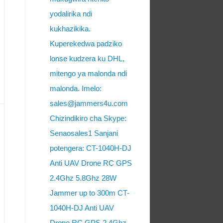
yodalirika ndi
kukhazikika.
Kuperekedwa padziko
lonse kudzera ku DHL,
mitengo ya malonda ndi
malonda. Imelo:
sales@jammers4u.com
Chizindikiro cha Skype:
Senaosales1 Sanjani
potengera: CT-1040H-DJ
Anti UAV Drone RC GPS
2.4Ghz 5.8Ghz 28W
Jammer up to 300m CT-
1040H-DJ Anti UAV
Drone RC GPS 2.4Ghz