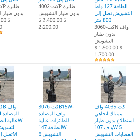
الطاقة 127 واط
كت-4002P طائرة
التشويش تصل إلى
بدون طيار التشويش
بدون طيار 
.00 $
$ 2،400.00 $
800 متر
0
2،200.00
كت-3060N واف
بدون طيار
التشويش
$ 1،900.00 $
1،700.00
كت-4035-واف
كت-3076B15W-
مينباك اتجاهي
واف المضادة
المضادة ل
استطلاع بدون طيار
للطائرات عالية
واف 107W 5
الطاقة 147W
العصابات التشويش
التشويش 6
تصل إلى 1000M