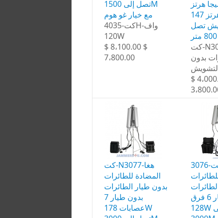
ز 433 ميجا هرتز
تصل إلى 1500M
900 ميجا هرتز 147
مع خيار غو هوم
يش تصل
كت-4035H-واف
120W
$ 8،100.00 $
كت-N3060-أومن
7،800.00
ات بدون
التشويش
$ 4،000
3،800.0
كت-3076B-هغا
كت-N3077-هغا
لطائرات
المضادة للطائرات
لطائرات
بدون طيار الطائرات
بدون طيار 6 فرق
بدون طيار 7
128W تصل إلى
عصابات 178W