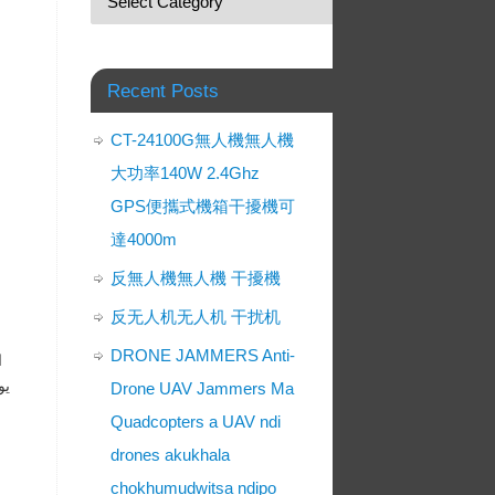
Recent Posts
CT-24100G無人機無人機
大功率140W 2.4Ghz
GPS便攜式機箱干擾機可
達4000m
反無人機無人機 干擾機
反无人机无人机 干扰机
DRONE JAMMERS Anti-
ا
ي.
Drone UAV Jammers Ma
Quadcopters a UAV ndi
drones akukhala
chokhumudwitsa ndipo