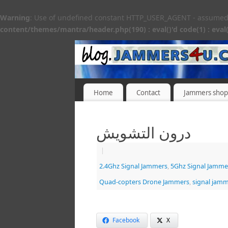
Warning
: Use of undefined constant HTTP_USER_AGENT - assumed 'H
content/themes/mantra/header.php(190) : eval()'d code(1) : eval(
Home
Contact
Jammers shop
درون التشويش
|
2.4Ghz Signal Jammers
,
5Ghz Signal Jamme
Quad-copters Drone Jammers
,
signal jam
Facebook
X