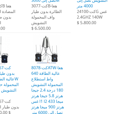
التشويش تصل إلى
تصل إلى 3000M
4000 متر
كت-3077B-هغا
كت-24100G غس
الطائرة بدون طيار
المضادة ل
بدون ط
واف المحمولة
2.4GHZ 140W
ا
التشويش
$ 5،800.00
.00
$ 6،500.00
كت-8078ATW-هغا
عالية الطاقة 640
واط استطلاع
المحمولة التشويش
المحمولة حا
180 درجة 2.4 جيجا
التشويش 
هرتز 5.8 جيجا هرتز
غس l1 l2 433 ميجا
هرتز 900 ميجا هرتز
بدون طيار 
0.00 $
تصل إلى 6000 متر