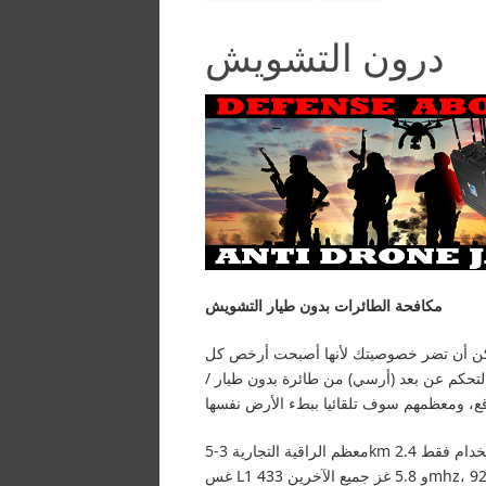
درون التشويش
مكافحة الطائرات بدون طيار
التشويش
مكن أن تضر خصوصيتك لأنها أصبحت أرخص كل
تحكم عن بعد (أرسي) من طائرة بدون طيار
معظم الراقية التجارية 3-5km الطائرات بدون طيار الطائرات بدون طيار / رباعية المروحيات استخدام فقط 2.4GHZ ويفي،