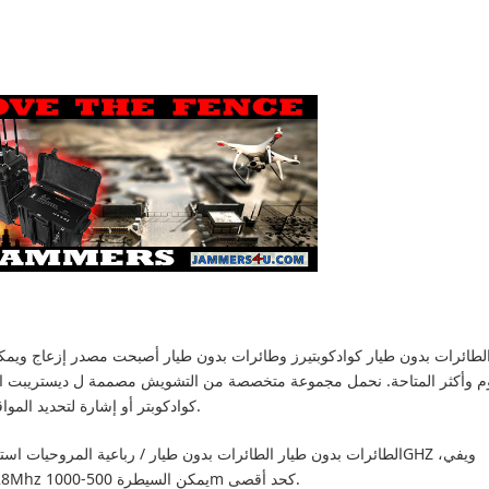
لطائرات بدون طيار كوادكوبتيرز وطائرات بدون طيار أصبحت مصدر إزعاج وي
وم وأكثر المتاحة
نحمل مجموعة متخصصة من التشويش مصممة ل ديستريبت ال /
كوادكوبتر أو إشارة لتحديد المواقع، ومعظمهم سوف تلقائيا ببطء الأرض نفسها.
غس L1 و 5.8 غز جميع الآخرين 433mhz، 928Mhz يمكن السيطرة 500-1000m كحد أقصى.