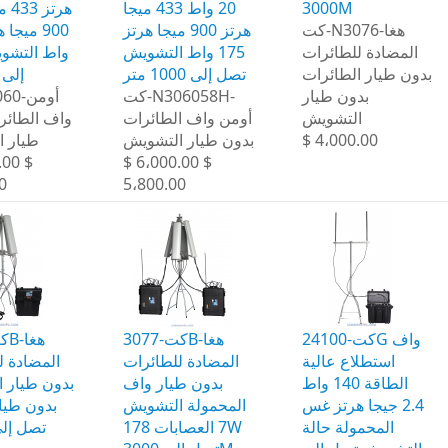
هرت
20 واط 433 ميجا
3000M
كت-N3076-هغا
هرتز 900 ميجا هرتز
المضادة للطائرات
175 واط التشويش
واط التشو
بدون طيار الطائرات
تصل إلى 1000 متر
إلى 800 متر
بدون طيار
كت-N306058H-
التشويش
أومن واف الطائرات
واف الطائر
طيار 
بدون طيار التشويش
$ 4،000.00
.00 $
$ 6،000.00 $
0
5،800.00
كت-24100G واف
كت-3077B-هغا
استطلاع عالية
المضادة للطائرات
المضادة ل
الطاقة 140 واط
بدون طيار واف
بدون طيار ا
2.4 جيجا هرتز غس
المحمولة التشويش
المحمولة حالة
7 العصابات 178W