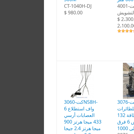
CT-1040H-DJ
كت-4001P طائرة
$ 980.00
التشويش
$ 2،300
2،100.0
كت-3076B-واف
كت-3060N58H-
لطائرات
واف استطلاع 6
عالية الطاقة 132W
العصابات أرسي
التشويش 6 فرق
433 ميجا هرتز 900
ميجا هرتز 2.4 جيجا