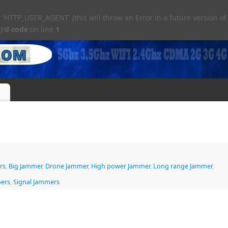
TTP_USER_AGENT' (this will throw an Error in a future version of
)'d code
on line
1
rs
,
Big Jammer
,
Drone Jammer
,
High power Jammer
,
Long range Jammer
,
mers
,
Signal Jammers