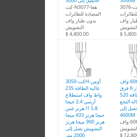
تصل إلى 3000M
3000M
كت-3076B هغا
كت-N3077-هغا
لطائرات
المضادة للطائرات
يار واف
بدون طيار واف
لتشويش
التشويش
$ 4،800.00
$ 5،800
كت-6067-واف
كت-3050H-أومن
بدون طيار 6 فرق
عالية الطاقة 235
عالية الطاقة 520W
واط واف استطلاع
لة البجع
أرسي 2.4 جيجا
تصل إلى
هرتز غس l1 5.8
جيجا هرتز 433 ميجا
4000M
كت-6067-واف
هرتز 900 ميجا هرتز
التشويش
التشويش تصل إلى
2000 متر
$ 12،80