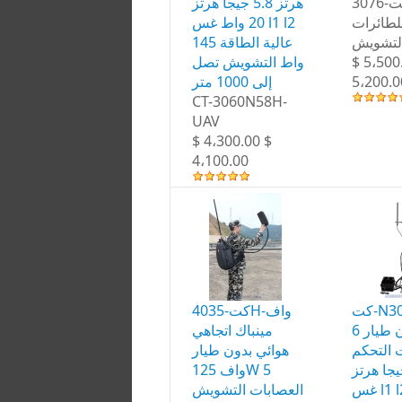
كت-3076B-واف
هرتز 5.8 جيجا هرتز
لطائرات
20 واط غس l1 l2
التشويش
عالية الطاقة 145
واط التشويش تصل
$ 5،500
إلى 1000 متر
5،200.0
CT-3060N58H-
UAV
$ 4،300.00 $
4،100.00
كت-N3060-أومن
كت-4035H-واف
واف بدون طيار 6
مينباك اتجاهي
 التحكم
هوائي بدون طيار
2.4 جيجا هرتز
واف 125W 5
غس l1 l2 5.8 جيجا
العصابات التشويش