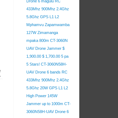
Drone 6 magulu RC
433Mhz 900Mhz 2.4Ghz
5.8Ghz GPS L1 L2
Mphamvu Zapamwamba
127W Zimamanga
mpaka 800m CT-3060N
UAV Drone Jammer $
1,900.00 $ 1,700.00 5 pa
5 Stars! CT-3060N58H-
ք
UAV Drone 6 bands RC
»
433Mhz 900Mhz 2.4Ghz
5.8Ghz 20W GPS L1 L2
High Power 145W
Jammer up to 1000m CT-
3060N58H-UAV Drone 6