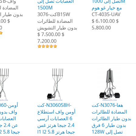
تصل إلى 1000M
العصابات تصل إلى
المضادة ل
1500M
مع خيار غو هوم
بدون طيار 
كت-3076B15W
CT-4035-UAV
.00 $
المضادة للطائرات
$ 6،100.00 $
0
بدون طيار التشويش
5،800.00
$ 7،500.00 $
7،200.00
كت-N3076-هغا
كت-N306058H-
المضادة للطائرات
أومن واف استطلاع
بدون طيار الطائرات
6 العصابات أرسي
العصابات
بدون طيار 6 فرق
2.4 جيجا هرتز غس
عن 
128W تصل إلى
l1 l2 5.8 جيجا هرتز