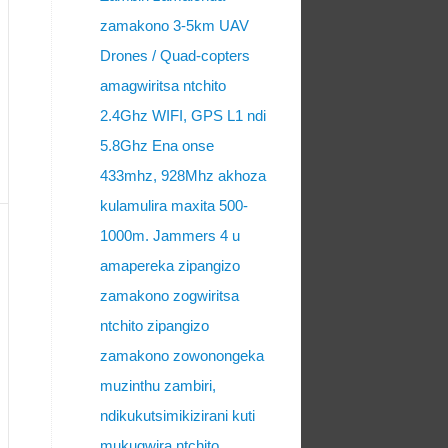
zamakono 3-5km UAV
Drones / Quad-copters
amagwiritsa ntchito
2.4Ghz WIFI, GPS L1 ndi
5.8Ghz Ena onse
433mhz, 928Mhz akhoza
kulamulira maxita 500-
1000m. Jammers 4 u
amapereka zipangizo
zamakono zogwiritsa
ntchito zipangizo
zamakono zowonongeka
muzinthu zambiri,
ndikukutsimikizirani kuti
mukugwira ntchito