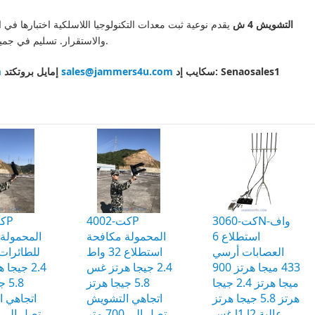
التشويش 4 ش
يقدم نوعية ثبت معدات التكنولوجيا اللاسلكية اختبارها في
تسليم في جميع أنحاء العالم عبر دل، أسعار التصدير والجملة.
والاستقرار.
m
إمايل بروتكتد
sales@jammers4u.com
سكايب إد: Senaosales1
كت-3060N-واف
كت-4002P
استطلاع 6
المحمولة مكافحة
المحمولة 
العصابات أرسي
استطلاع 32 واط
433 ميجا هرتز 900
2.4 جيجا هرتز غس
جيجا هرت
ميجا هرتز 2.4 جيجا
5.8 جيجا هرتز
جيج
هرتز 5.8 جيجا هرتز
اتجاهي التشويش
اتجاهي 
غس l1 l2 عالية
تصل إلى 700 متر
تصل إلى 600 متر