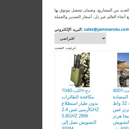
 العديد من المشاريع، وضمان تشغيل موثوق بها
البريد الإلكتروني:
sales@jammers4u.co
ترتيب حسب:
كت-4001P
كت-1040H-دج
المضادة
مكافحة الطائرات
للطائرات 32 واط
بدون طيار استطلاع
2.4 ز غس
أرسي غس 2.4GHZ
5.8GHZ 28W
5.8 ا هرتز
التشويش
التشويش تصل إلى
300M