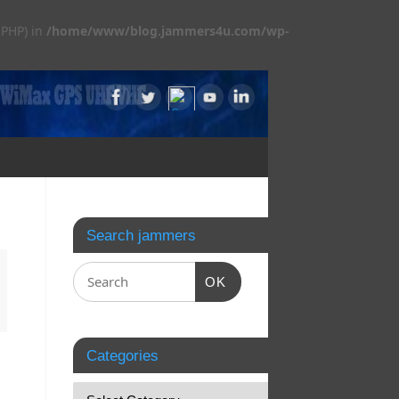
 PHP) in
/home/www/blog.jammers4u.com/wp-
Search jammers
OK
Categories