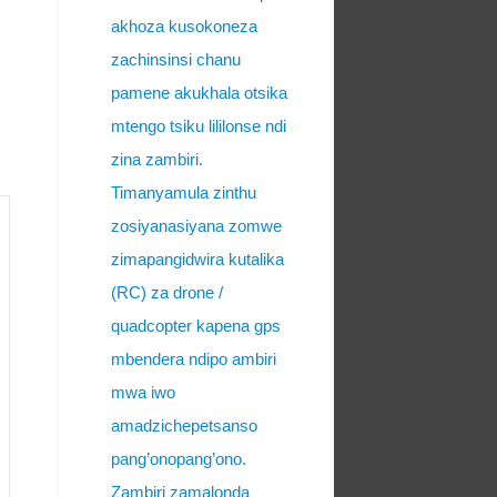
akhoza kusokoneza
zachinsinsi chanu
pamene akukhala otsika
mtengo tsiku lililonse ndi
zina zambiri.
Timanyamula zinthu
zosiyanasiyana zomwe
zimapangidwira kutalika
(RC) za drone /
quadcopter kapena gps
mbendera ndipo ambiri
mwa iwo
amadzichepetsanso
pang’onopang’ono.
Zambiri zamalonda