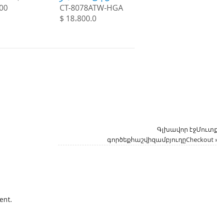
00
CT-8078ATW-HGA
$ 18،800.0
Գլխավոր էջՄուտ
գործեքհաշվիզամբյուղըCheckout
ent.