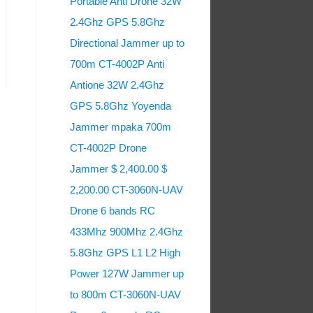
Portable Anti Drone 32W
2.4Ghz GPS 5.8Ghz
Directional Jammer up to
700m CT-4002P Anti
Antione 32W 2.4Ghz
GPS 5.8Ghz Yoyenda
Jammer mpaka 700m
CT-4002P Drone
Jammer $ 2,400.00 $
2,200.00 CT-3060N-UAV
Drone 6 bands RC
433Mhz 900Mhz 2.4Ghz
5.8Ghz GPS L1 L2 High
Power 127W Jammer up
to 800m CT-3060N-UAV