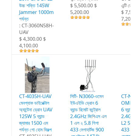
উচ্চ শক্তি 145W
$ 5,500.00 $
এন্টি ড
Jammer 1000m
5,200.00
$ 7,50
পর্যন্ত
7,200.
: CT-3060N58H-
UAV
$ 4,300.00 $
4,100.00
CT-4035H-UAV
সিটি- N3060-ওমেন
CT-N3
মেনপ্যাক ডাইরেক্টাল
ইউএইভি ড্রোন 6
OMN U
অ্যান্টেনা ড্রোন UAV
ব্যান্ড রিমোট কন্ট্রোল
6 ব্যান্ড
125W 5 ব্যান্ড
2.4GHz জিপিএস এল
2.4GH
জ্যামার 1500 এম
1 এল ২ 5.8 গিগা
L2 5.8
পর্যন্ত গো হোম বিকল্প
433 মেগাহার্টজ 900
433 M