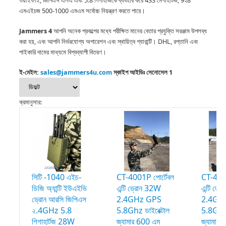
ওয়াইফাই, জিপিএস এলএ এবং 5.8 গিগাহার্জকে ব্যবহার করে 433 মেগাহার্টজ, 9২8
এমএইচজ 500-1000 এমএম সর্বোচ্চ নিয়ন্ত্রণ করতে পারে।
Jammers 4
আপনি অনেক প্রকল্পের মধ্যে পরীক্ষিত মানের বেতার প্রযুক্তি সরঞ্জাম উপলব্ধ
করা হয়, এবং আপনি নির্ভরযোগ্য অপারেশন এবং স্থায়িত্ব গ্যারান্টি।
DHL, রপ্তানি এবং
পাইকারি দামের মাধ্যমে বিশ্বব্যাপী বিতরণ।
ই-মেইল:
sales@jammers4u.com
স্কাইপ আইডিঃ সেনােসেল 1
ক্রমানুসার:
সিটি -1040 এইচ-
CT-4001P পোর্টেবল
CT-4002
ডিজি অ্যান্টি ইউএইভি
এন্টি ড্রোন 32W
এন্টি ড্
ড্রোন আরসি জিপিএস
2.4GHz GPS
2.4Gh
২.4GHz 5.8
5.8Ghz ডাইরেক্টাল
5.8Ghz 
গিগাহার্টজ 28W
জ্যামার 600 এম
জ্যামার 