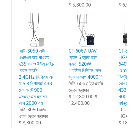
$ 5,800.00
$ 6,50
সিটি -3050 এইচ-
CT-6067-UAV
CT-80
ওএনএন হাই পাওয়ার
ড্রোন 6 ব্যান্ড উচ্চ
HGA উচ্চ
২35 ওয়াও ইউএনএইচ
ক্ষমতা 520W
640W ড্
ড্রোন আরসি
পোর্টেবল পিলিকন কেস
Jamme
2.4GHz জিপিএস এল
জ্যামার আপ 4000 মি
ডিগ্রী 
1 5.8 গিগাহার্জ 433
সিটি -6067-ইউএইভি
GHz G
মেগাওয়াট 900
ড্রোন জ্যামার
433 M
এমএইচএস জ্যামার
$ 12,800.00 $
900Mh
আপ 2000 এম
12,400.00
পর্যন্ত
সিটি -3050 এইচ-
: CT-8
ওমান ড্রোন জ্যামার
HGA
$ 8,800.00
$ 18,8