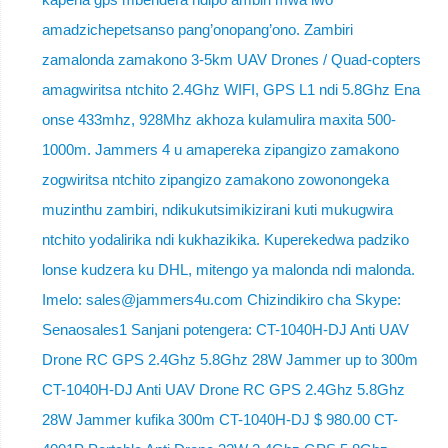
amadzichepetsanso pang’onopang’ono. Zambiri
zamalonda zamakono 3-5km UAV Drones / Quad-copters
amagwiritsa ntchito 2.4Ghz WIFI, GPS L1 ndi 5.8Ghz Ena
onse 433mhz, 928Mhz akhoza kulamulira maxita 500-
1000m. Jammers 4 u amapereka zipangizo zamakono
zogwiritsa ntchito zipangizo zamakono zowonongeka
muzinthu zambiri, ndikukutsimikizirani kuti mukugwira
ntchito yodalirika ndi kukhazikika. Kuperekedwa padziko
lonse kudzera ku DHL, mitengo ya malonda ndi malonda.
Imelo: sales@jammers4u.com Chizindikiro cha Skype:
Senaosales1 Sanjani potengera: CT-1040H-DJ Anti UAV
Drone RC GPS 2.4Ghz 5.8Ghz 28W Jammer up to 300m
CT-1040H-DJ Anti UAV Drone RC GPS 2.4Ghz 5.8Ghz
28W Jammer kufika 300m CT-1040H-DJ $ 980.00 CT-