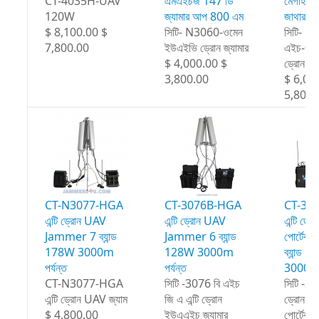
CT-4035H-UAV
এমএইচজ 147 ডি
মেগাহার
120W
জ্যামার আপ 800 এম
জাথার পর
$ 8,100.00 $
সিটি- N3060-ওমেন
সিটি- 
7,800.00
ইউএইভি ড্রোন জ্যামার
এইচ-ওমা
$ 4,000.00 $
ড্রোন জ্য
3,800.00
$ 6,00
5,800.
CT-N3077-HGA
CT-3076B-HGA
CT-30
এন্টি ড্রোন UAV
এন্টি ড্রোন UAV
এন্টি ড্
Jammer 7 ব্যান্ড
Jammer 6 ব্যান্ড
পোর্টেব
178W 3000m
128W 3000m
ব্যান্ড 
পর্যন্ত
পর্যন্ত
3000m প
CT-N3077-HGA
সিটি -3076 বি এইচ
সিটি -3
এন্টি ড্রোন UAV জ্যাম
জি এ এন্টি ড্রোন
ড্রোন ই
$ 4,800.00
ইউএএইচ জ্যামার
পোর্টেবল 