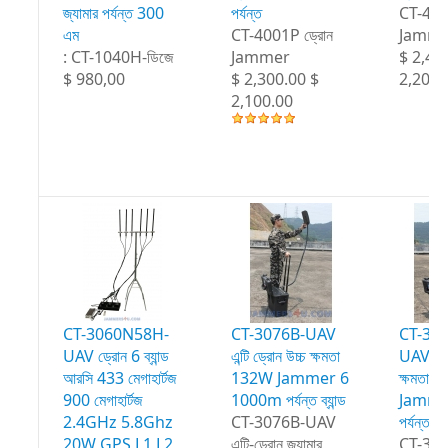
জ্যামার পর্যন্ত 300
পর্যন্ত
CT-400
এম
CT-4001P ড্রোন
Jamme
: CT-1040H-ডিজে
Jammer
$ 2,40
$ 980,00
$ 2,300.00 $
2,200.
2,100.00
CT-3060N58H-
CT-3076B-UAV
CT-30
UAV ড্রোন 6 ব্যান্ড
এন্টি ড্রোন উচ্চ ক্ষমতা
UAV এন্ট
আরসি 433 মেগাহার্টজ
132W Jammer 6
ক্ষমতা 
900 মেগাহার্টজ
1000m পর্যন্ত ব্যান্ড
Jammer 
2.4GHz 5.8Ghz
CT-3076B-UAV
পর্যন্ত 
20W GPS L1 L2
এন্টি-ড্রোন জ্যামার
CT-30