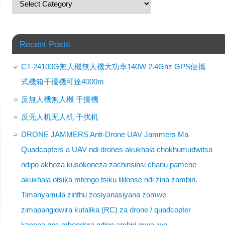
Recent Posts
CT-24100G無人機無人機大功率140W 2.4Ghz GPS便攜
式機箱干擾機可達4000m
反無人機無人機 干擾機
反无人机无人机 干扰机
DRONE JAMMERS Anti-Drone UAV Jammers Ma
Quadcopters a UAV ndi drones akukhala chokhumudwitsa
ndipo akhoza kusokoneza zachinsinsi chanu pamene
akukhala otsika mtengo tsiku lililonse ndi zina zambiri.
Timanyamula zinthu zosiyanasiyana zomwe
zimapangidwira kutalika (RC) za drone / quadcopter
kapena gps mbendera ndipo ambiri mwa iwo