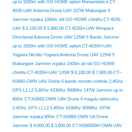
up to 1000m with GO HOME option Manambala a CT-
4035-UAV Antenna Drone UAV 107W Mabungwe 5
Jammer mpaka 1000m ndi GO HOME chinthu CT-4035-
UAV $ 6,100.00 $ 5,800.00 CT-4035H-UAV Menpack
Directional Antenna Drone UAV 125W 5 Bands Jammer
up to 1500m with GO HOME option CT-4035H-UAV
Yogwira Ntchito Yogwira Antenna Drone UAV 125W 5
Mabungwe Jammer mpaka 1500m ali ndi GO HOME
chinthu CT-4035H-UAV 120W $ 8,100.00 $ 7,800.00 CT–
N3060-OMN UAV Drone 6 bands remote controls 2.4Ghz
GPS L1 L2 5.8Ghz 433Mhz 900Mhz 147W Jammer up to
800m CT-N3060-OMN UAV Drone 6 magulu otetezeka
2.4Ghz GPS L1 L2 5.8Ghz 433Mhz 900Mhz 147W
Jammer mpaka 800m CT-N3060-OMN UA Drone
Jammer $ 4,000.00 $ 3,800.00 CT-N306058H-OMN UAV