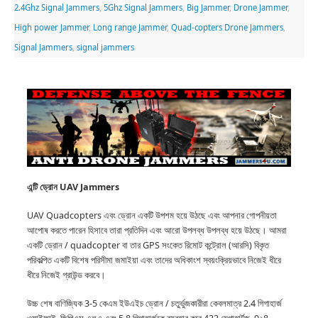
2.4Ghz Signal Jammers
,
5Ghz Signal Jammers
,
Big Jammer
,
Drone Jammer
,
High power Jammer
,
Long range Jammer
,
Quad-copters Drone Jammers
,
Signal Jammers
,
signal jammers
এন্টি ড্রোন UAV
Jammers
UAV Quadcopters এবং ড্রোন একটি উপশম হয়ে উঠছে এবং আপনার গোপনীয়তা
আপোষ করতে পারেন হিসাবে তারা প্রতিদিন এবং আরো উপলব্ধ উপলব্ধ হয়ে উঠছে।
আমরা
একটি ড্রোন / quadcopter বা তার GPS সংকেত রিমোট কন্ট্রোল (আরসি) বিকৃত
পরিকল্পিত একটি বিশেষ পরিসীমা জমাইয়া এবং তাদের অধিকাংশ স্বয়ংক্রিয়ভাবে নিজেই ধীরে
ধীরে নিজেই গ্রাউন্ড করবে।
উচ্চ শেষ বাণিজ্যিক 3-5 কেএম ইউএইচ ড্রোন / চতুর্ভুজকারীরা কেবলমাত্র 2.4 গিগাহার্জ