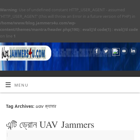
Warning
: Use of undefined constant HTTP_USER_AGENT - assumed
'HTTP_USER_AGENT' (this will throw an Error in a future version of PHP) in
/home/www/blog.jammers4u.com/wp-
content/themes/mantra/header.php(190) : eval()'d code(1) : eval()'d code
on line
1
MENU
uav জ্যামার
Tag Archives:
এন্টি ড্রোন UAV Jammers
|