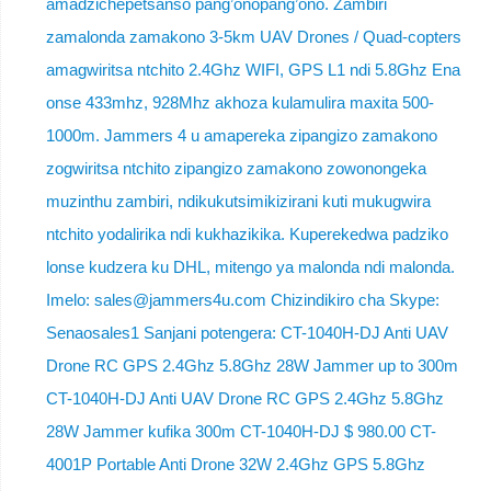
amadzichepetsanso pang’onopang’ono. Zambiri
zamalonda zamakono 3-5km UAV Drones / Quad-copters
amagwiritsa ntchito 2.4Ghz WIFI, GPS L1 ndi 5.8Ghz Ena
onse 433mhz, 928Mhz akhoza kulamulira maxita 500-
1000m. Jammers 4 u amapereka zipangizo zamakono
zogwiritsa ntchito zipangizo zamakono zowonongeka
muzinthu zambiri, ndikukutsimikizirani kuti mukugwira
ntchito yodalirika ndi kukhazikika. Kuperekedwa padziko
lonse kudzera ku DHL, mitengo ya malonda ndi malonda.
Imelo: sales@jammers4u.com Chizindikiro cha Skype:
Senaosales1 Sanjani potengera: CT-1040H-DJ Anti UAV
Drone RC GPS 2.4Ghz 5.8Ghz 28W Jammer up to 300m
CT-1040H-DJ Anti UAV Drone RC GPS 2.4Ghz 5.8Ghz
28W Jammer kufika 300m CT-1040H-DJ $ 980.00 CT-
4001P Portable Anti Drone 32W 2.4Ghz GPS 5.8Ghz