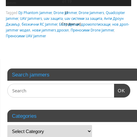
от 19
Jamm
(1
Tagged
Dji Phantom Jammer
,
Drone Jammer
,
Drone Jammers
,
Quadcopter
Jammer
,
UAV Jammers
,
uav защита
,
uav системи за защита
,
Анти Дроун
Страници)
Джамър
,
безжични RC Jammer
,
Блок Дрони
,
дромопотискащи
,
нов дроп-
jammer модел
,
нови jammers дросел
,
Преносими Drone Jammer
,
Преносими UAV Jammer
Search jammers
OK
Categories