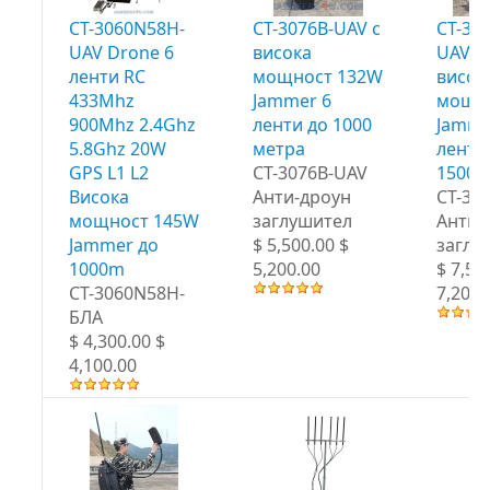
CT-3060N58H-
CT-3076B-UAV с
CT-30
UAV Drone 6
висока
UAV д
ленти RC
мощност 132W
висок
433Mhz
Jammer 6
мощн
900Mhz 2.4Ghz
ленти до 1000
Jamme
5.8Ghz 20W
метра
ленти
GPS L1 L2
CT-3076B-UAV
1500
Висока
Анти-дроун
CT-30
мощност 145W
заглушител
Анти-
Jammer до
$ 5,500.00 $
заглу
1000m
5,200.00
$ 7,50
CT-3060N58H-
7,200.
БЛА
$ 4,300.00 $
4,100.00