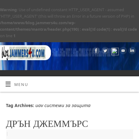
Warning
: Use of undefined constant HTTP_USER_AGENT - assumed
'HTTP_USER_AGENT' (this will throw an Error in a future version of PHP) in
/home/www/blog.jammers4u.com/wp-
content/themes/mantra/header.php(190) : eval()'d code(1) : eval()'d code
on line
1
MENU
uav системи за защита
Tag Archives:
ДРЪН ДЖЕММЪРС
|