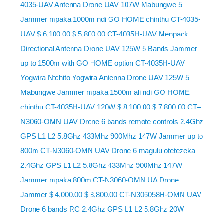
4035-UAV Antenna Drone UAV 107W Mabungwe 5
Jammer mpaka 1000m ndi GO HOME chinthu CT-4035-
UAV $ 6,100.00 $ 5,800.00 CT-4035H-UAV Menpack
Directional Antenna Drone UAV 125W 5 Bands Jammer
up to 1500m with GO HOME option CT-4035H-UAV
Yogwira Ntchito Yogwira Antenna Drone UAV 125W 5
Mabungwe Jammer mpaka 1500m ali ndi GO HOME
chinthu CT-4035H-UAV 120W $ 8,100.00 $ 7,800.00 CT–
N3060-OMN UAV Drone 6 bands remote controls 2.4Ghz
GPS L1 L2 5.8Ghz 433Mhz 900Mhz 147W Jammer up to
800m CT-N3060-OMN UAV Drone 6 magulu otetezeka
2.4Ghz GPS L1 L2 5.8Ghz 433Mhz 900Mhz 147W
Jammer mpaka 800m CT-N3060-OMN UA Drone
Jammer $ 4,000.00 $ 3,800.00 CT-N306058H-OMN UAV
Drone 6 bands RC 2.4Ghz GPS L1 L2 5.8Ghz 20W