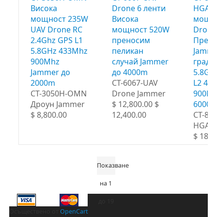
Висока
Drone 6 ленти
HGA В
мощност 235W
Висока
мощн
UAV Drone RC
мощност 520W
Drone
2.4Ghz GPS L1
преносим
Прен
5.8GHz 433Mhz
пеликан
Jamme
900Mhz
случай Jammer
граду
Jammer до
до 4000m
5.8Gh
2000m
CT-6067-UAV
L2 43
CT-3050H-OMN
Drone Jammer
900Mh
Дроун Jammer
$ 12,800.00 $
6000м
$ 8,800.00
12,400.00
CT-80
HGA
$ 18,8
Показване
на 1
до 19
Осъществено от
OpenCart