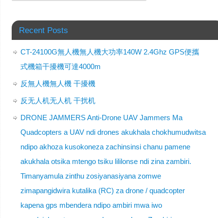
Recent Posts
CT-24100G無人機無人機大功率140W 2.4Ghz GPS便攜
式機箱干擾機可達4000m
反無人機無人機 干擾機
反无人机无人机 干扰机
DRONE JAMMERS Anti-Drone UAV Jammers Ma
Quadcopters a UAV ndi drones akukhala chokhumudwitsa
ndipo akhoza kusokoneza zachinsinsi chanu pamene
akukhala otsika mtengo tsiku lililonse ndi zina zambiri.
Timanyamula zinthu zosiyanasiyana zomwe
zimapangidwira kutalika (RC) za drone / quadcopter
kapena gps mbendera ndipo ambiri mwa iwo