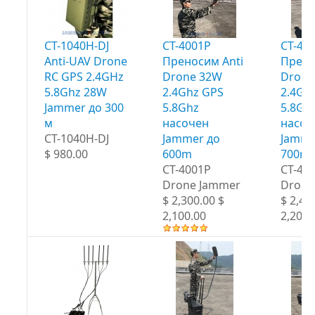
CT-1040H-DJ
CT-4001P
CT-40
Anti-UAV Drone
Преносим Anti
Прено
RC GPS 2.4GHz
Drone 32W
Drone
5.8Ghz 28W
2.4Ghz GPS
2.4Gh
Jammer до 300
5.8Ghz
5.8Gh
м
насочен
насоч
CT-1040H-DJ
Jammer до
Jamme
$ 980.00
600m
700m
CT-4001P
CT-40
Drone Jammer
Drone
$ 2,300.00 $
$ 2,40
2,100.00
2,200.