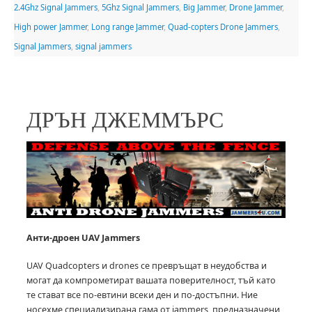
2.4Ghz Signal Jammers
,
5Ghz Signal Jammers
,
Big Jammer
,
Drone Jammer
,
High power Jammer
,
Long range Jammer
,
Quad-copters Drone Jammers
,
Signal Jammers
,
signal jammers
ДРЪН ДЖЕММЪРС
Анти-дроен UAV
Jammers
UAV Quadcopters и drones се превръщат в неудобства и
могат да компрометират вашата поверителност, тъй като
те стават все по-евтини всеки ден и по-достъпни.
Ние
носехме специализирана гама от jammers, предназначени