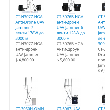
CT-N3077-HGA
CT-3076B-HGA
CT-30
Anti-Drone UAV
анти-дроен
Анти-
Jammer 7
UAV Jammer 6
UAV п
ленти 178W до
ленти 128W до
Jamme
3000 м
3000 м
ленти
CT-N3077-HGA
CT-3076B HGA
3000 
анти-дроен
Анти-Дроун
CT-30
UAV Jammer
UAV Jammer
Drone
$ 4,800.00
$ 5,800.00
прен
Jamme
$ 6,50
CT-3050H-OMN
CT-6067-UAV
CT-80