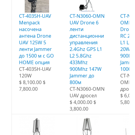
CT-4035H-UAV
CT-N3060-OMN
CT-N3
Menpack
UAV Drone 6
OMN 
насочена
ленти
Drone
антена Drone
дистанционни
RC 2.
UAV 125W 5
управления
L1 L2 
ленти Jammer
2.4Ghz GPS L1
20W 4
до 1500 м с GO
L2 5.8Ghz
900Mh
HOME опция
433Mhz
Jamme
CT-4035H-UAV
900Mhz 147W
1000
120W
Jammer до
CT-N3
$ 8,100.00 $
800м
OMN 
7,800.00
CT-N3060-OMN
дросе
UAV дросел
$ 6,00
$ 4,000.00 $
5,800.
3,800.00