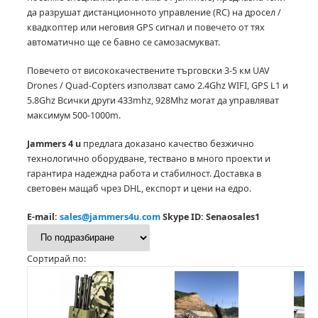
да разрушат дистанционното управление (RC) на дросел /
квадкоптер или неговия GPS сигнал и повечето от тях
автоматично ще се бавно се самозасмукват.
Повечето от висококачествените търговски 3-5 км UAV
Drones / Quad-Copters използват само 2.4Ghz WIFI, GPS L1 и
5.8Ghz Всички други 433mhz, 928Mhz могат да управляват
максимум 500-1000m.
Jammers 4 u
предлага доказано качество безжично
технологично оборудване, тествано в много проекти и
гарантира надеждна работа и стабилност.
Доставка в
световен мащаб чрез DHL, експорт и цени на едро.
E-mail:
sales@jammers4u.com
Skype ID: Senaosales1
Сортирай по: