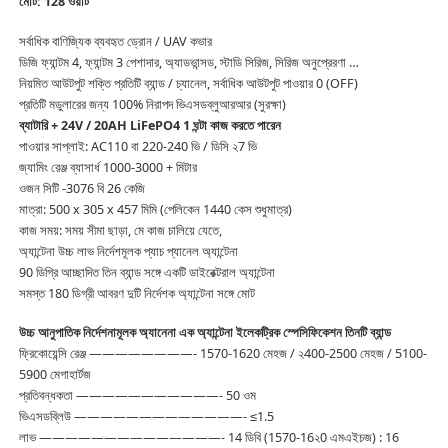
মোট: 128 ওয়াট
সর্বাধিক বাণিজ্যিক ব্যবহৃত ড্রোন / UAV কভার
ডিজি ফ্যান্টম 4, ফ্যান্টম 3 পেশাদার, অ্যাডভান্সড, স্টাডি সিরিজ, সিরিজ অনুপ্রেরণা …
নিয়মিত আউটপুট শক্তি প্রতিটি ব্যান্ড / চ্যানেল, সর্বাধিক আউটপুট পাওয়ার 0 (OFF)
প্রতিটি মডুলারের জন্য 100% নিরাপদ ভিএসডব্লুআরআর (সুরক্ষা)
ব্যাটারি + 24V / 20AH LiFePO4 1 ঘন্টা কাজ করতে পারেন
পাওয়ার সাপ্লাই: AC110 বা 220-240 ভি / ডিসি ২7 ভি
জ্যামিং রেঞ্জ ব্যাসার্ধ 1000-3000 + মিটার
ওজন সিটি -3076 বি 26 কেজি
মাত্রা: 500 x 305 x 457 মিমি (পেলিকেন 1440 কেস শুধুমাত্র)
কাজ সময়: সময় সীমা ছাড়া, মে কাজ চালিয়ে যেতে,
অ্যান্টেনা উচ্চ লাভ নির্দেশমূলক প্যাচ প্যানেল অ্যান্টেনা
90 ডিগ্রি আচ্ছাদিত তিন ব্যান্ড সঙ্গে একটি ডাইরেক্টরাল অ্যান্টেনা
সমস্ত 180 ডিগ্রী আবরণ দুটি নির্দেশক অ্যান্টেনা সঙ্গে মোট
উচ্চ আনুপাতিক নির্দেশনামূলক অ্যানেনা এক অ্যান্টেনা ইলেকট্রিক স্পেসিফিকেশন তিনটি ব্যান্ড
ফ্রিকোয়েন্সি রেঞ্জ ————————- 1570-1620 মেহজ / ২400-2500 মেহজ / 5100-
5900 মেগাহার্টজ
প্রতিবন্ধকতা ———————————- 50 ওম
ভিএসডব্লিউ —————————————- ≤1.5
লাভ ——————————————- 14 ডিবি (1570-16২0 এমএইচজ) : 16