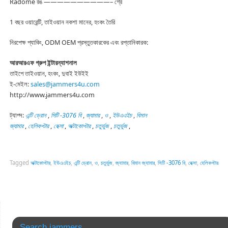
Radome রঙ ——————————– গ্রে
1 বছর ওয়ারেন্টি, তাইওয়ান নকশা মানের, হংকং তৈরি
নিরপেক্ষ প্যাকিং, ODM OEM প্রস্তুতকারকের এবং রপ্তানিকারক:
আরআরএফ গ্রুপ ইন্টারন্যাশনাল
তাইপে তাইওয়ান, হংকং, দুবাই ইউইই
ই-মেইল:
sales@jammers4u.com
http://www.jammers4u.com
ট্যাগ্স:
এন্টি ড্রোন
,
সিটি -3076 বি
,
জ্যামার
,
ও
,
ইউএএইচ
,
বিমান
জ্যামার
,
হেলিকপ্টার
,
হেক্সা
,
অক্টাকোপ্টার
,
চতুর্ভুজ
,
চতুর্ভুজ
,
Tagged
অক্টাকোপ্টার
,
ইউএএইচ
,
এন্টি ড্রোন
,
ও
,
চতুর্ভুজ
,
জ্যামার
,
বিমান জ্যামার
,
সিটি -3076 বি
,
হেক্সা
,
হেলিকপ্টার
Search jammers