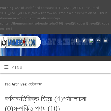
Warning
: Use of undefined constant HTTP_USER_AGENT - assumed
'HTTP_USER_AGENT' (this will throw an Error in a future version of PHP) in
/home/www/blog.jammers4u.com/wp-
content/themes/mantra/header.php(190) : eval()'d code(1) : eval()'d code
on line
1
MENU
হেলিকপ্টার
Tag Archives:
বর্ণনাঅতিরিক্ত চিত্র (4)পর্যালোচনা
(0)সম্পর্কিত পণ্য (10)