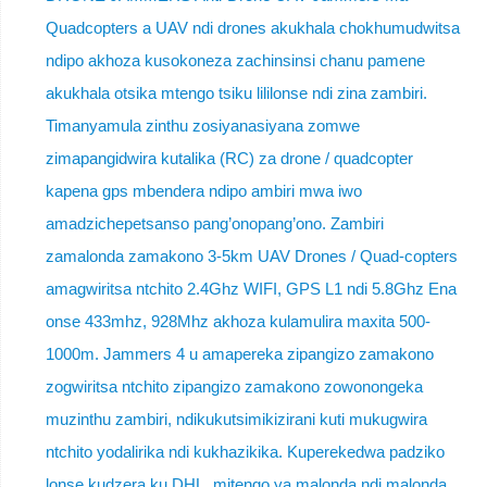
Quadcopters a UAV ndi drones akukhala chokhumudwitsa
ndipo akhoza kusokoneza zachinsinsi chanu pamene
akukhala otsika mtengo tsiku lililonse ndi zina zambiri.
Timanyamula zinthu zosiyanasiyana zomwe
zimapangidwira kutalika (RC) za drone / quadcopter
kapena gps mbendera ndipo ambiri mwa iwo
amadzichepetsanso pang’onopang’ono. Zambiri
zamalonda zamakono 3-5km UAV Drones / Quad-copters
amagwiritsa ntchito 2.4Ghz WIFI, GPS L1 ndi 5.8Ghz Ena
onse 433mhz, 928Mhz akhoza kulamulira maxita 500-
1000m. Jammers 4 u amapereka zipangizo zamakono
zogwiritsa ntchito zipangizo zamakono zowonongeka
muzinthu zambiri, ndikukutsimikizirani kuti mukugwira
ntchito yodalirika ndi kukhazikika. Kuperekedwa padziko
lonse kudzera ku DHL, mitengo ya malonda ndi malonda.