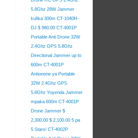
5.8Ghz 28W Jammer
kufika 300m CT-1040H-
DJ $ 980.00 CT-4001P
Portable Anti Drone 32W
2.4Ghz GPS 5.8Ghz
Directional Jammer up to
600m CT-4001P
Antionone ya Portable
32W 2.4Ghz GPS
5.8Ghz Yoyenda Jammer
mpaka 600m CT-4001P
Drone Jammer $
2,300.00 $ 2,100.00 5 pa
5 Stars! CT-4002P