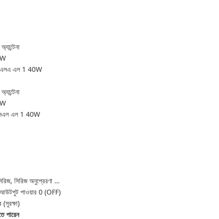
্যান্টেনা
২0W
এএসএলএ এল 1 40W
্যান্টেনা
২0W
এএসএল এল 1 40W
ি সিরিজ, সিরিজ অনুপ্রেরণা …
ধিক আউটপুট পাওয়ার 0 (OFF)
সুরক্ষা)
ে পারেন