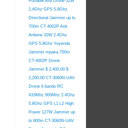
Portable Anti Drone 32W
2.4Ghz GPS 5.8Ghz
Directional Jammer up to
700m CT-4002P Anti
Antione 32W 2.4Ghz
GPS 5.8Ghz Yoyenda
Jammer mpaka 700m
CT-4002P Drone
Jammer $ 2,400.00 $
2,200.00 CT-3060N-UAV
Drone 6 bands RC
433Mhz 900Mhz 2.4Ghz
5.8Ghz GPS L1 L2 High
Power 127W Jammer up
to 800m CT-3060N-UAV