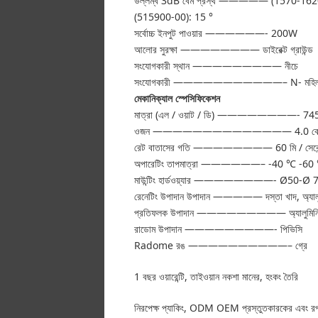
উল্লম্ব 3dB বেম প্রস্থ ————— (1570-1620
(515900-00): 15 °
সর্বোচ্চ ইনপুট পাওয়ার ——————- 200W
আলোর সুরক্ষা ———————— ডাইরেক্ট গ্রাউন্ড
সংযোগকারী স্থান ————————— নীচে
সংযোগকারী ———————————– N- মহিল
মেকানিক্যাল স্পেসিফিকেশন
মাত্রা (এল / ওয়াট / ডি) ————————- 745 
ওজন —————————————— 4.0 কে
রেট বাতাসের গতি ———————— 60 মি / সেকেন
অপারেটিং তাপমাত্রা ——————– -40 ℃ -60
মাউন্টিং হার্ডওয়্যার ————————- Ø50-Ø 75
রেনেটিং উপাদান উপাদান ————— দস্তা খাদ, অ্যালুম
প্রতিফলক উপাদান ————————— অ্যালুমিনিয়
রাডোম উপাদান —————————- পিভিসি
Radome রঙ ——————————– গ্রে
1 বছর ওয়ারেন্টি, তাইওয়ান নকশা মানের, হংকং তৈরি
নিরপেক্ষ প্যাকিং, ODM OEM প্রস্তুতকারকের এবং রপ