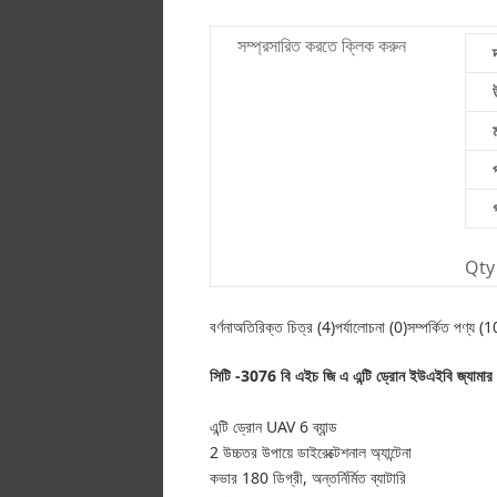
সম্প্রসারিত করতে ক্লিক করুন
Qty 
বর্ণনাঅতিরিক্ত চিত্র (4)পর্যালোচনা (0)সম্পর্কিত পণ্য (1
সিটি -3076 বি এইচ জি এ এন্টি ড্রোন ইউএইবি জ্যামার 
এন্টি ড্রোন UAV 6 ব্যান্ড
2 উচ্চতর উপায়ে ডাইরেক্টেশনাল অ্যান্টেনা
কভার 180 ডিগ্রী, অন্তর্নির্মিত ব্যাটারি