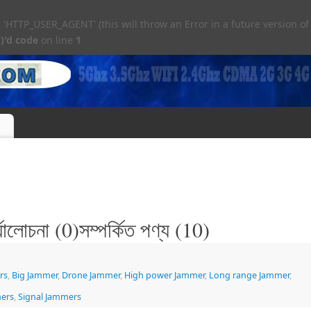
TTP_USER_AGENT' (this will throw an Error in a future version of
)'d code
on line
1
্যালোচনা (0)সম্পর্কিত পণ্য (10)
rs
,
Big Jammer
,
Drone Jammer
,
High power Jammer
,
Long range Jammer
,
mers
,
Signal Jammers