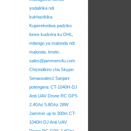
yodalirika ndi
kukhazikika.
Kuperekedwa padziko
lonse kudzera ku DHL,
mitengo ya malonda ndi
malonda. Imelo:
sales@jammers4u.com
Chizindikiro cha Skype:
Senaosales1 Sanjani
potengera: CT-1040H-DJ
Anti UAV Drone RC GPS
2.4Ghz 5.8Ghz 28W
Jammer up to 300m CT-
1040H-DJ Anti UAV
Drone RC GPS 2.4Ghz