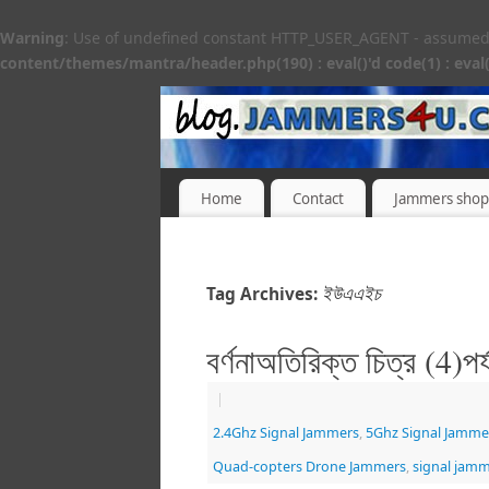
Warning
: Use of undefined constant HTTP_USER_AGENT - assumed 'H
content/themes/mantra/header.php(190) : eval()'d code(1) : eval(
Home
Contact
Jammers shop
ইউএএইচ
Tag Archives:
বর্ণনাঅতিরিক্ত চিত্র (4)পর
|
2.4Ghz Signal Jammers
,
5Ghz Signal Jamme
Quad-copters Drone Jammers
,
signal jam