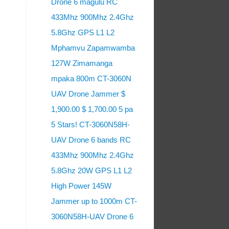
Drone 6 magulu RC
433Mhz 900Mhz 2.4Ghz
5.8Ghz GPS L1 L2
Mphamvu Zapamwamba
127W Zimamanga
mpaka 800m CT-3060N
UAV Drone Jammer $
1,900.00 $ 1,700.00 5 pa
5 Stars! CT-3060N58H-
UAV Drone 6 bands RC
433Mhz 900Mhz 2.4Ghz
5.8Ghz 20W GPS L1 L2
High Power 145W
Jammer up to 1000m CT-
3060N58H-UAV Drone 6