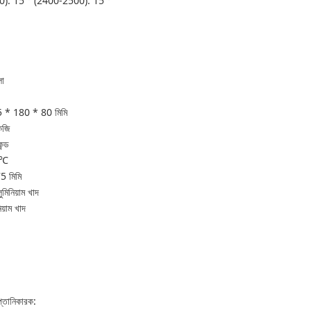
): 15 ° (2400-2500): 15 °
া
* 180 * 80 মিমি
জি
্ড
 ℃
 মিমি
িনিয়াম খাদ
াম খাদ
্তানিকারক: