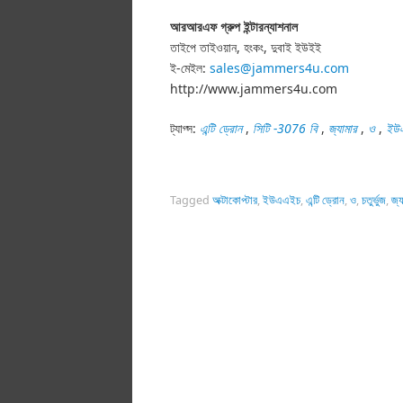
আরআরএফ গ্রুপ ইন্টারন্যাশনাল
তাইপে তাইওয়ান, হংকং, দুবাই ইউইই
ই-মেইল:
sales@jammers4u.com
http://www.jammers4u.com
ট্যাগ্স:
এন্টি ড্রোন
,
সিটি -3076 বি
,
জ্যামার
,
ও
,
ইউ
Tagged
অক্টাকোপ্টার
,
ইউএএইচ
,
এন্টি ড্রোন
,
ও
,
চতুর্ভুজ
,
জ্