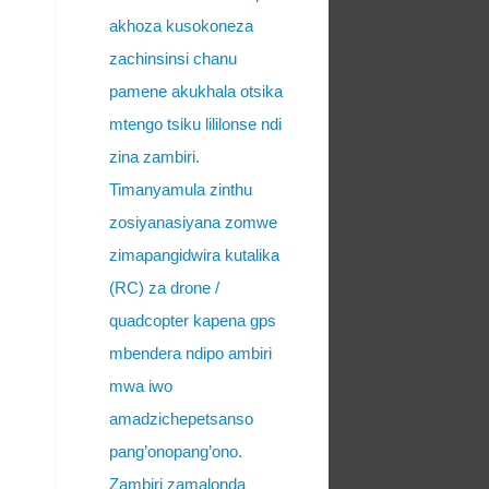
akhoza kusokoneza
zachinsinsi chanu
pamene akukhala otsika
mtengo tsiku lililonse ndi
zina zambiri.
Timanyamula zinthu
zosiyanasiyana zomwe
zimapangidwira kutalika
(RC) za drone /
quadcopter kapena gps
mbendera ndipo ambiri
mwa iwo
amadzichepetsanso
pang’onopang’ono.
Zambiri zamalonda