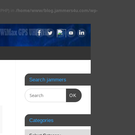
 PHP) in
/home/www/blog.jammers4u.com/wp-
Search jammers
OK
Categories