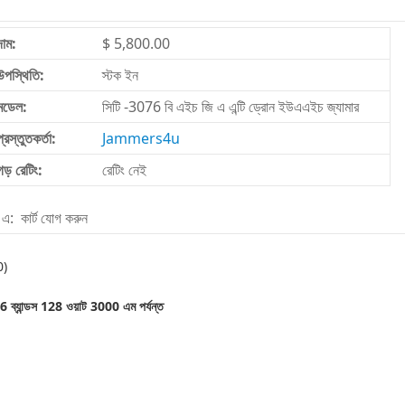
দাম:
$ 5,800.00
উপস্থিতি:
স্টক ইন
মডেল:
সিটি -3076 বি এইচ জি এ এন্টি ড্রোন ইউএএইচ জ্যামার
প্রস্তুতকর্তা:
Jammers4u
গড় রেটিং:
রেটিং নেই
এ: কার্ট যোগ করুন
0)
6 ব্যান্ডস 128 ওয়াট 3000 এম পর্যন্ত