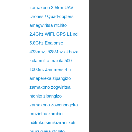
zamakono 3-5km UAV
Drones / Quad-copters
amagwiritsa ntchito
2.4Ghz WIFI, GPS L1 ndi
5.8Ghz Ena onse
433mhz, 928Mhz akhoza
kulamulira maxita 500-
1000m. Jammers 4 u
amapereka zipangizo
zamakono zogwiritsa
ntchito zipangizo
zamakono zowonongeka
muzinthu zambiri,
ndikukutsimikizirani kuti
mukugwira ntchito