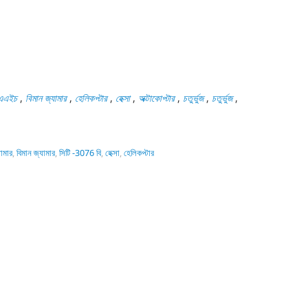
এএইচ
,
বিমান জ্যামার
,
হেলিকপ্টার
,
হেক্সা
,
অক্টাকোপ্টার
,
চতুর্ভুজ
,
চতুর্ভুজ
,
যামার
,
বিমান জ্যামার
,
সিটি -3076 বি
,
হেক্সা
,
হেলিকপ্টার