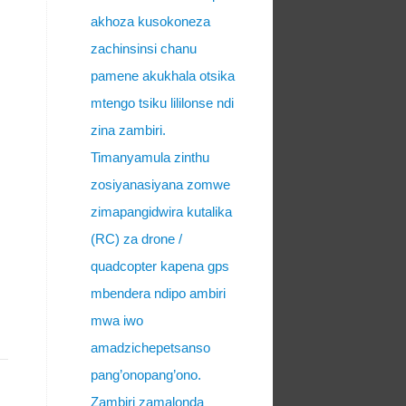
akhoza kusokoneza
zachinsinsi chanu
pamene akukhala otsika
mtengo tsiku lililonse ndi
zina zambiri.
Timanyamula zinthu
zosiyanasiyana zomwe
zimapangidwira kutalika
(RC) za drone /
quadcopter kapena gps
mbendera ndipo ambiri
mwa iwo
amadzichepetsanso
pang’onopang’ono.
Zambiri zamalonda