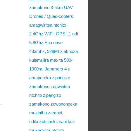
zamakono 3-5km UAV
Drones / Quad-copters
amagwiritsa ntchito
2.4Ghz WIFI, GPS L1 ndi
5.8Ghz Ena onse
433mhz, 928Mhz akhoza
kulamulira maxita 500-
1000m. Jammers 4 u
amapereka zipangizo
zamakono zogwiritsa
ntchito zipangizo
zamakono zowonongeka
muzinthu zambiri,
ndikukutsimikizirani kuti
mukugwira ntchito