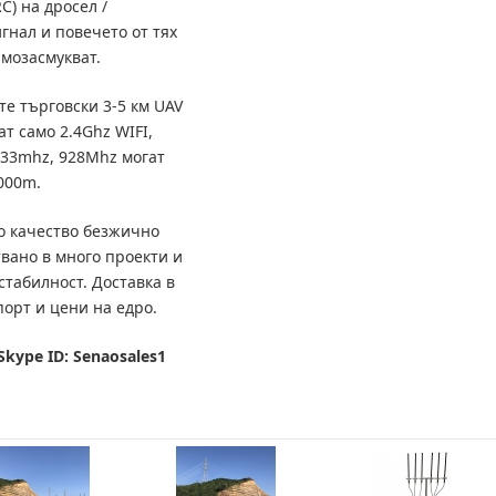
) на дросел /
гнал и повечето от тях
амозасмукват.
те търговски 3-5 км UAV
ат само 2.4Ghz WIFI,
433mhz, 928Mhz могат
000m.
о качество безжично
твано в много проекти и
стабилност.
Доставка в
орт и цени на едро.
Skype ID: Senaosales1