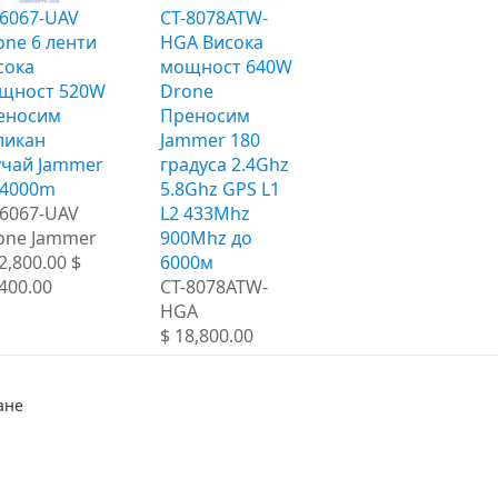
-6067-UAV
CT-8078ATW-
one 6 ленти
HGA Висока
сока
мощност 640W
щност 520W
Drone
еносим
Преносим
ликан
Jammer 180
учай Jammer
градуса 2.4Ghz
 4000m
5.8Ghz GPS L1
-6067-UAV
L2 433Mhz
one Jammer
900Mhz до
2,800.00 $
6000м
400.00
CT-8078ATW-
HGA
$ 18,800.00
ане