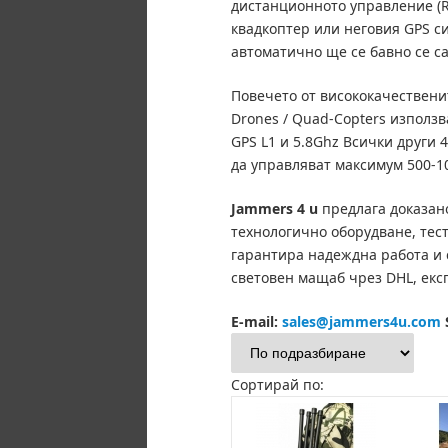
дистанционното управление (RC
квадкоптер или неговия GPS си
автоматично ще се бавно се с
Повечето от висококачествени
Drones / Quad-Copters използв
GPS L1 и 5.8Ghz Всички други 
да управляват максимум 500-1
Jammers 4 u
предлага доказан
технологично оборудване, тес
гарантира надеждна работа и 
световен мащаб чрез DHL, експ
E-mail:
sales@jammers4u.com
Сортирай по: