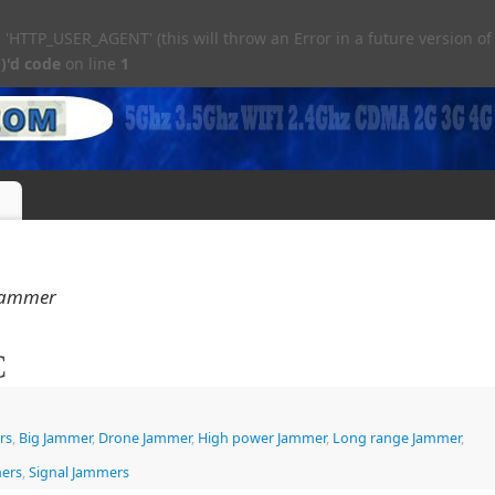
TTP_USER_AGENT' (this will throw an Error in a future version of
)'d code
on line
1
Jammer
С
rs
,
Big Jammer
,
Drone Jammer
,
High power Jammer
,
Long range Jammer
,
mers
,
Signal Jammers