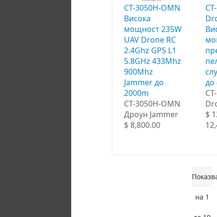
CT-3050H-OMN
CT
Висока
Dr
мощност 235W
Ви
UAV Drone RC
мо
2.4Ghz GPS L1
пр
5.8GHz 433Mhz
пе
900Mhz
сл
Jammer до
до
2000m
CT
CT-3050H-OMN
Dr
Дроун Jammer
$ 1
$ 8,800.00
12,
Показв
на 1