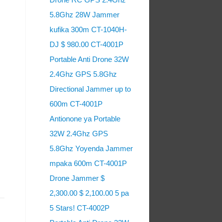
5.8Ghz 28W Jammer
kufika 300m CT-1040H-
DJ $ 980.00 CT-4001P
Portable Anti Drone 32W
2.4Ghz GPS 5.8Ghz
Directional Jammer up to
600m CT-4001P
Antionone ya Portable
32W 2.4Ghz GPS
5.8Ghz Yoyenda Jammer
mpaka 600m CT-4001P
Drone Jammer $
2,300.00 $ 2,100.00 5 pa
5 Stars! CT-4002P