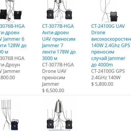
-3076B-HGA
CT-3077B-HGA
CT-24100G UAV
ти-дроен
Анти-дроен
Drone
V Jammer 6
UAV преносим
високоскоростен
нти 128W до
Jammer 7
140W 2.4Ghz GPS
00 м
ленти 178W до
преносим
-3076B HGA
3000 м
случай Jammer
ти-Дроун
CT-3077B-HGA
до 4000m
V Jammer
Drone UAV
CT-24100G GPS
,800.00
преносим
2.4GHz 140W
Jammer
$ 5,800.00
$ 6,500.00