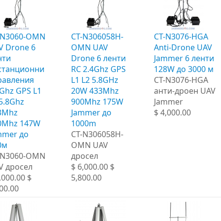
-N3060-OMN
CT-N306058H-
CT-N3076-HGA ​​
V Drone 6
OMN UAV
Anti-Drone UAV
нти
Drone 6 ленти
Jammer 6 ленти
станционни
RC 2.4Ghz GPS
128W до 3000 м
равления
L1 L2 5.8GHz
CT-N3076-HGA ​​
4Ghz GPS L1
20W 433Mhz
анти-дроен UAV
 5.8Ghz
900Mhz 175W
Jammer
3Mhz
Jammer до
$ 4,000.00
0Mhz 147W
1000m
mmer до
CT-N306058H-
0м
OMN UAV
-N3060-OMN
дросел
V дросел
$ 6,000.00 $
,000.00 $
5,800.00
00.00