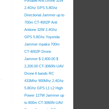
Portable Anti Drone 32W
2.4Ghz GPS 5.8Ghz
Directional Jammer up to
700m CT-4002P Anti
Antione 32W 2.4Ghz
GPS 5.8Ghz Yoyenda
Jammer mpaka 700m
CT-4002P Drone
Jammer $ 2,400.00 $
2,200.00 CT-3060N-UAV
Drone 6 bands RC
433Mhz 900Mhz 2.4Ghz
5.8Ghz GPS L1 L2 High
Power 127W Jammer up
to 800m CT-3060N-UAV