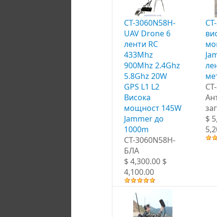
CT-3060N58H-
CT
UAV Drone 6
ви
ленти RC
мо
433Mhz
Ja
900Mhz 2.4Ghz
ле
5.8Ghz 20W
ме
GPS L1 L2
CT
Висока
Ан
мощност 145W
за
Jammer до
$ 5
1000m
5,2
CT-3060N58H-
БЛА
$ 4,300.00 $
4,100.00