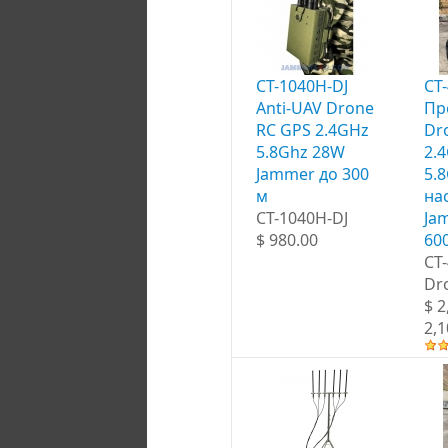
CT-1040H-DJ
CT
Anti-UAV Drone
Пр
RC GPS 2.4GHz
Dr
5.8Ghz 28W
2.
Jammer до 300
5.
м
на
CT-1040H-DJ
Ja
$ 980.00
60
CT
Dr
$ 2
2,1