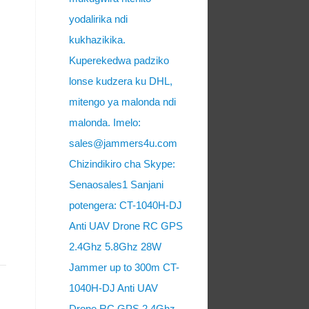
yodalirika ndi
kukhazikika.
Kuperekedwa padziko
lonse kudzera ku DHL,
mitengo ya malonda ndi
malonda. Imelo:
sales@jammers4u.com
Chizindikiro cha Skype:
Senaosales1 Sanjani
potengera: CT-1040H-DJ
Anti UAV Drone RC GPS
2.4Ghz 5.8Ghz 28W
Jammer up to 300m CT-
1040H-DJ Anti UAV
Drone RC GPS 2.4Ghz