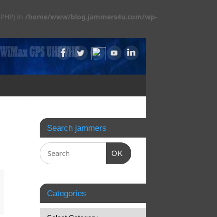
 PHP) in
/home/www/blog.jammers4u.com/wp-
Search jammers
OK
Categories