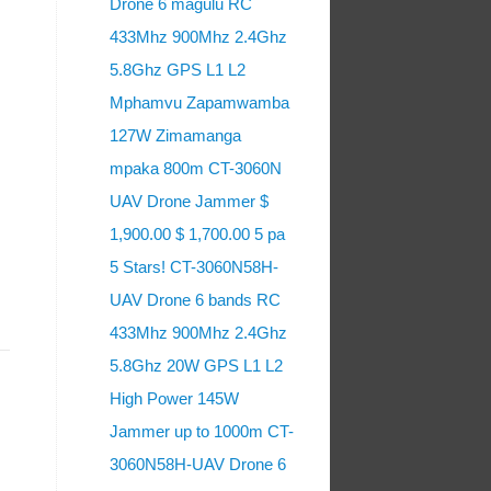
Drone 6 magulu RC
433Mhz 900Mhz 2.4Ghz
5.8Ghz GPS L1 L2
Mphamvu Zapamwamba
127W Zimamanga
mpaka 800m CT-3060N
UAV Drone Jammer $
1,900.00 $ 1,700.00 5 pa
5 Stars! CT-3060N58H-
UAV Drone 6 bands RC
433Mhz 900Mhz 2.4Ghz
5.8Ghz 20W GPS L1 L2
High Power 145W
Jammer up to 1000m CT-
3060N58H-UAV Drone 6