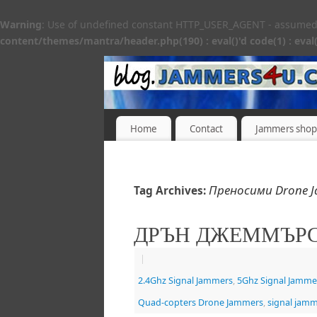
Warning
: Use of undefined constant HTTP_USER_AGENT - assumed 'H
content/themes/mantra/header.php(190) : eval()'d code(1) : eval(
Home
Contact
Jammers shop
Преносими Drone 
Tag Archives:
ДРЪН ДЖЕММЪР
|
2.4Ghz Signal Jammers
,
5Ghz Signal Jamme
Quad-copters Drone Jammers
,
signal jam