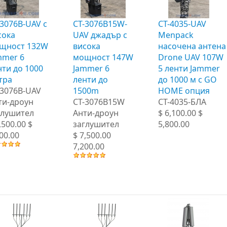
-3076B-UAV с
CT-3076B15W-
CT-4035-UAV
сока
UAV джадър с
Menpack
щност 132W
висока
насочена антена
mmer 6
мощност 147W
Drone UAV 107W
нти до 1000
Jammer 6
5 ленти Jammer
тра
ленти до
до 1000 м с GO
-3076B-UAV
1500m
HOME опция
ти-дроун
CT-3076B15W
CT-4035-БЛА
глушител
Анти-дроун
$ 6,100.00 $
,500.00 $
заглушител
5,800.00
00.00
$ 7,500.00
7,200.00