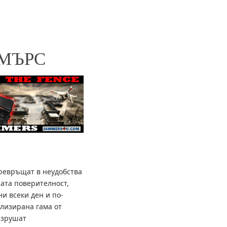
МЪРС
превръщат в неудобства
ата поверителност,
ни всеки ден и по-
лизирана гама от
азрушат