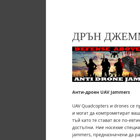
ДРЪН ДЖЕМ
Анти-дроен UAV
Jammers
UAV Quadcopters и drones се 
и могат да компрометират ваш
тъй като те стават все по-евти
достъпни.
Ние носехме специа
jammers, предназначени да р