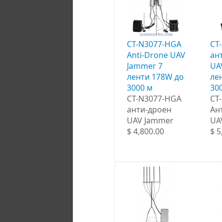
CT-N3077-HGA
CT
Anti-Drone UAV
ан
Jammer 7
UA
ленти 178W до
ле
3000 м
30
CT-N3077-HGA
CT
анти-дроен
Ан
UAV Jammer
UA
$ 4,800.00
$ 5