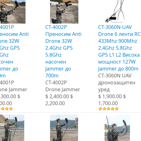
-4001P
CT-4002P
CT-3060N-UAV
еносим Anti
Преносим Anti
Drone 6 ленти RC
one 32W
Drone 32W
433Mhz 900Mhz
4Ghz GPS
2.4Ghz GPS
2.4Ghz 5.8Ghz
8Ghz
5.8Ghz
GPS L1 L2 Висока
сочен
насочен
мощност 127W
mmer до
Jammer до
Jammer до 800m
0m
700m
CT-3060N UAV
-4001P
CT-4002P
дронозащитен
one Jammer
Drone Jammer
уред
,300.00 $
$ 2,400.00 $
$ 1,900.00 $
00.00
2,200.00
1,700.00