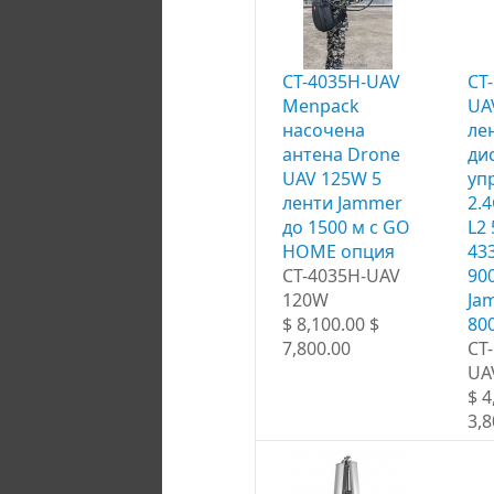
CT-4035H-UAV
CT
Menpack
UA
насочена
ле
антена Drone
ди
UAV 125W 5
уп
ленти Jammer
2.
до 1500 м с GO
L2
HOME опция
43
CT-4035H-UAV
90
120W
Ja
$ 8,100.00 $
80
7,800.00
CT
UA
$ 4
3,8